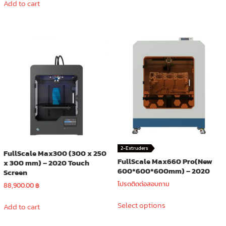
Add to cart
multiple
variants.
The
options
may
be
chosen
on
the
product
page
2-Extruders
FullScale Max300 (300 x 250
FullScale Max660 Pro(New
x 300 mm) – 2020 Touch
600*600*600mm) – 2020
Screen
โปรดติดต่อสอบถาม
88,900.00
฿
This
Select options
Add to cart
product
has