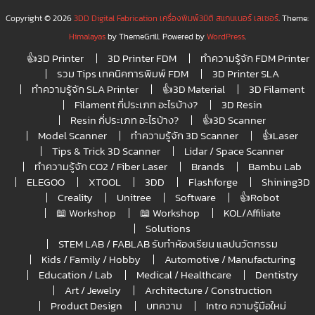
Copyright © 2026
3DD Digital Fabrication เครื่องพิมพ์3มิติ สแกนเนอร์ เลเซอร์
. Theme:
Himalayas
by ThemeGrill. Powered by
WordPress
.
👍3D Printer
3D Printer FDM
ทำความรู้จัก FDM Printer
รวม Tips เทคนิคการพิมพ์ FDM
3D Printer SLA
ทำความรู้จัก SLA Printer
👍3D Material
3D Filament
Filament กี่ประเภท อะไรบ้าง?
3D Resin
Resin กี่ประเภท อะไรบ้าง?
👍3D Scanner
Model Scanner
ทำความรู้จัก 3D Scanner
👍Laser
Tips & Trick 3D Scanner
Lidar / Space Scanner
ทำความรู้จัก CO2 / Fiber Laser
Brands
Bambu Lab
ELEGOO
XTOOL
3DD
Flashforge
Shining3D
Creality
Unitree
Software
👍Robot
📖 Workshop
📖 Workshop
KOL/Affiliate
Solutions
STEM LAB / FABLAB รับทำห้องเรียน แลปนวัตกรรม
Kids / Family / Hobby
Automotive / Manufacturing
Education / Lab
Medical / Healthcare
Dentistry
Art / Jewelry
Architecture / Construction
Product Design
บทความ
Intro ความรู้มือใหม่