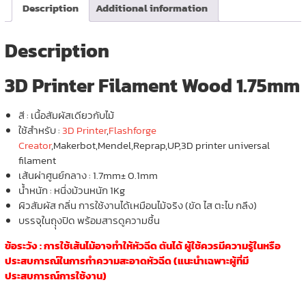
Description
Additional information
Description
3D Printer Filament Wood 1.75mm
สี : เนื้อสัมผัสเดียวกับไม้
ใช้สำหรับ :
3D Printer
,
Flashforge
Creator
,Makerbot,Mendel,Reprap,UP,3D printer universal
filament
เส้นผ่าศูนย์กลาง : 1.7mm± 0.1mm
น้ำหนัก : หนึ่งม้วนหนัก 1Kg
ผิวสัมผัส กลิ่น การใช้งานได้เหมือนไม้จริง (ขัด ไส ตะไบ กลึง)
บรรจุในถุุงปิด พร้อมสารดูความชื้น
ข้อระวัง : การใช้เส้นไม้อาจทำให้หัวฉีด ตันได้ ผู้ใช้ควรมีความรู้ในหรือ
ประสบการณ์ในการทำความสะอาดหัวฉีด (แนะนำเฉพาะผู้ที่มี
ประสบการณ์การใช้งาน)