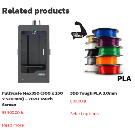
Related products
FullScale Max350 (300 x 250
3DD Tough PLA 3.0mm
x 520 mm) – 2020 Touch
890.00
฿
Screen
This
99,900.00
฿
Select options
product
has
Read more
multiple