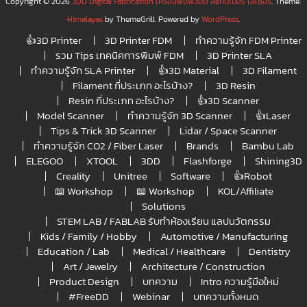
Copyright © 2026
3DD Digital Fabrication เครื่องพิมพ์3มิติ สแกนเนอร์ เลเซอร์
. Theme:
Himalayas
by ThemeGrill. Powered by
WordPress
.
👍3D Printer
3D Printer FDM
ทำความรู้จัก FDM Printer
รวม Tips เทคนิคการพิมพ์ FDM
3D Printer SLA
ทำความรู้จัก SLA Printer
👍3D Material
3D Filament
Filament กี่ประเภท อะไรบ้าง?
3D Resin
Resin กี่ประเภท อะไรบ้าง?
👍3D Scanner
Model Scanner
ทำความรู้จัก 3D Scanner
👍Laser
Tips & Trick 3D Scanner
Lidar / Space Scanner
ทำความรู้จัก CO2 / Fiber Laser
Brands
Bambu Lab
ELEGOO
XTOOL
3DD
Flashforge
Shining3D
Creality
Unitree
Software
👍Robot
📖 Workshop
📖 Workshop
KOL/Affiliate
Solutions
STEM LAB / FABLAB รับทำห้องเรียน แลปนวัตกรรม
Kids / Family / Hobby
Automotive / Manufacturing
Education / Lab
Medical / Healthcare
Dentistry
Art / Jewelry
Architecture / Construction
Product Design
บทความ
Intro ความรู้มือใหม่
#FreeDD
Webinar
บทความทั้งหมด