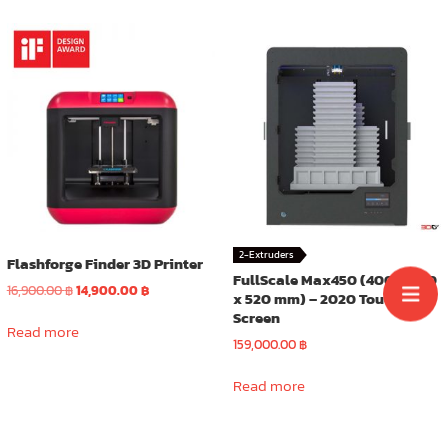
variants.
The
options
may
be
chosen
on
the
product
page
2-Extruders
Flashforge Finder 3D Printer
FullScale Max450 (400 x 300
Original
Current
16,900.00
฿
14,900.00
฿
x 520 mm) – 2020 Touch
price
price
Screen
was:
is:
Read more
159,000.00
฿
16,900.00 ฿.
14,900.00 ฿.
Read more