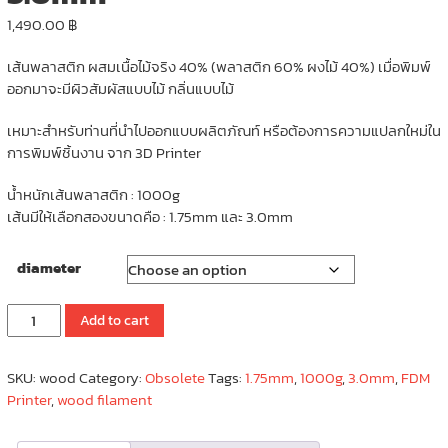
1,490.00
฿
เส้นพลาสติก ผสมเนื้อไม้จริง 40% (พลาสติก 60% ผงไม้ 40%) เมื่อพิมพ์
ออกมาจะมีผิวสัมผัสแบบไม้ กลิ่นแบบไม้
เหมาะสำหรับท่านที่นำไปออกแบบผลิตภัณท์ หรือต้องการความแปลกใหม่ใน
การพิมพ์ชิ้นงาน จาก 3D Printer
น้ำหนักเส้นพลาสติก : 1000g
เส้นมีให้เลือกสองขนาดคือ : 1.75mm และ 3.0mm
diameter
Wood
Add to cart
Filament
1.75mm
SKU:
wood
Category:
Obsolete
Tags:
1.75mm
,
1000g
,
3.0mm
,
FDM
/
Printer
,
wood filament
3.0mm
quantity