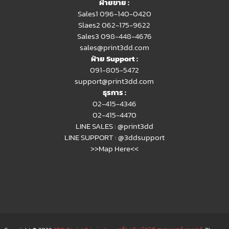
ฝ่ายขาย :
Sales1 096-140-0420
Slaes2
062-175-9622
Sales3 098-448-4676
sales@print3dd.com
ฝ่าย Support :
091-805-5472
support@print3dd.com
ธุรการ :
02-415-4346
02-415-4470
LINE SALES :
@print3dd
LINE SUPPORT :
@3ddsupport
>>Map Here<<