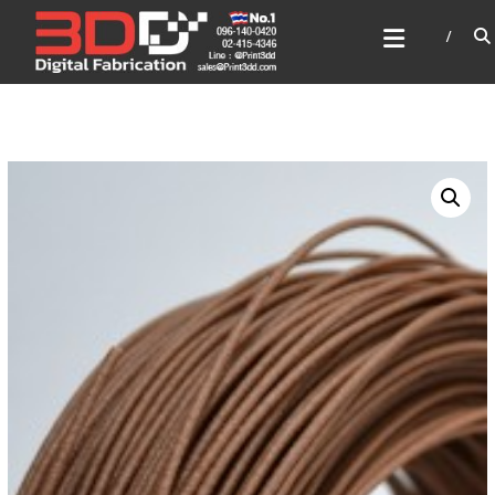
Skip
3DD DIGITAL FABRICATION
to
เครื่องพิมพ์3มิติ สแกนเนอร์
content
เลเซอร์
3DD Digital Fabrication 3D Printer | 3D Scanner |
Laser