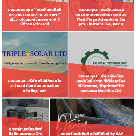
ขอขอบพระคุณ “คณะมัณฑนศิลป์
ขอขอบคุณ : คณะวิศวะกรรม
มหาวิทยาลัยศิลปากร วังท่าพระ”
มหาวิทยาลัยเชียงใหม่ กับเครื่อง
ที่ไว้วางใจเลือกใช้เครื่องพิมพ์ 3
FlashForge Adventurer 5m
มิติจาก Print3dd
pro, Einstar VEGA, RAY 9
ขอขอบคุณ : บริษัท พีเค โกล
ขอขอบคุณ บริษัท ทริปเปิลเอส โซ
เทคโนโลยี จำกัด ที่ได้ซื้อเครื่อง
ลาร์เซลล์ กับเครื่องเลเซอร์แกะ
3DScanner, 3DprinterFDM
สลัก Raymark
และ Laser Machine CO2
แกะสลักเคสโทรศัพท์
เลเซอร์บนผ้ายีนส์ ฉบับสีไม่ไหม้ By RAY
มือถือและสายนาฬิกา