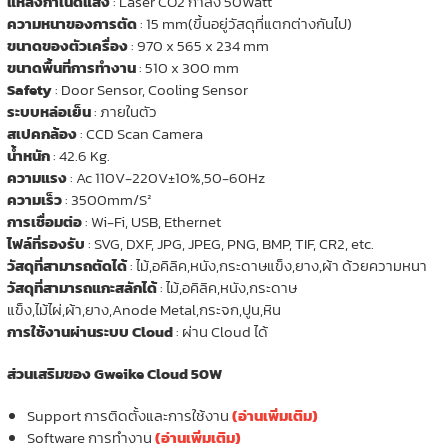
แหล่งกำเนิดแสง
: Laser CO2 กำลัง 50Watt
ความหนาของการตัด
: 15 mm(ขึ้นอยู่วัสดุที่แตกต่างกันไป)
ขนาดของตัวเครื่อง
: 970 x 565 x 234 mm
ขนาดพื้นที่การทำงาน
: 510 x 300 mm
Safety
: Door Sensor, Cooling Sensor
ระบบหล่อเย็น
: ภายในตัว
สเปคกล้อง
: CCD Scan Camera
น้ำหนัก
: 42.6 Kg.
ความแรง
: Ac 110V-220V±10%,50-60Hz
ความเร็ว
: 3500mm/S²
การเชื่อมต่อ
: Wi-Fi, USB, Ethernet
ไฟล์ที่รองรับ
: SVG, DXF, JPG, JPEG, PNG, BMP, TIF, CR2, etc.
วัสดุที่สามารถตัดได้
: ไม้,อคิลิค,หนัง,กระดาษแข็ง,ยาง,ผ้า ด้วยความหนา
วัสดุที่สามารถแกะสลักได้
: ไม้,อคิลิค,หนัง,กระดาษ
แข็ง,ไม้ไผ่,ผ้า,ยาง,Anode Metal,กระจก,ปูน,หิน
การใช้งานผ่านระบบ Cloud
: ผ่าน Cloud ได้
ส่วนเสริมของ Gweike Cloud 50W
Support การติดตั้งและการใช้งาน
(อ่านเพิ่มเติม)
Software การทำงาน
(อ่านเพิ่มเติม)