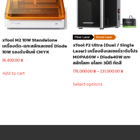
chosen
on
the
product
page
Fiber Laser
Diode Laser
xTool M2 10W Standalone
xTool F2 Ultra (Dual / Single
เครื่องตัด-แกะสลักเลเซอร์ Diode
Laser) เครื่องยิงเลเซอร์ระดับโปร
10W รองรับพิมพ์ CMYK
MOPA60W + Diode40W แกะ
18,400.00
฿
สลักโลหะ อโลหะ 3มิติ กัดสี
Price
178,000.00
฿
–
231,000.00
฿
Add to cart
range:
This
178,000.
Select options
product
through
has
231,000.
multiple
variants.
The
options
may
be