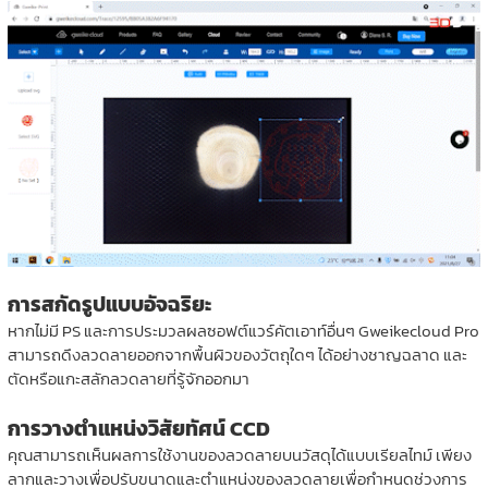
การสกัดรูปแบบอัจฉริยะ
หากไม่มี PS และการประมวลผลซอฟต์แวร์คัตเอาท์อื่นๆ Gweikecloud Pro
สามารถดึงลวดลายออกจากพื้นผิวของวัตถุใดๆ ได้อย่างชาญฉลาด และ
ตัดหรือแกะสลักลวดลายที่รู้จักออกมา
การวางตำแหน่งวิสัยทัศน์ CCD
คุณสามารถเห็นผลการใช้งานของลวดลายบนวัสดุได้แบบเรียลไทม์ เพียง
ลากและวางเพื่อปรับขนาดและตำแหน่งของลวดลายเพื่อกำหนดช่วงการ