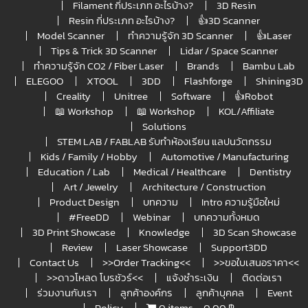
Filament กี่ประเภท อะไรบ้าง?
3D Resin
Resin กี่ประเภท อะไรบ้าง?
👍3D Scanner
Model Scanner
ทำความรู้จัก 3D Scanner
👍Laser
Tips & Trick 3D Scanner
Lidar / Space Scanner
ทำความรู้จัก CO2 / Fiber Laser
Brands
Bambu Lab
ELEGOO
XTOOL
3DD
Flashforge
Shining3D
Creality
Unitree
Software
👍Robot
📖 Workshop
📖 Workshop
KOL/Affiliate
Solutions
STEM LAB / FABLAB รับทำห้องเรียน แลปนวัตกรรม
Kids / Family / Hobby
Automotive / Manufacturing
Education / Lab
Medical / Healthcare
Dentistry
Art / Jewelry
Architecture / Construction
Product Design
บทความ
Intro ความรู้มือใหม่
#FreeDD
Webinar
บทความทั้งหมด
3D Print Showcase
Knowledge
3D Scan Showcase
Review
Laser Showcase
Support3DD
Contact Us
>>Order Tracking<<
>>ขอใบเสนอราคา<<
>>ดาวโหลด โบรชัวร์<<
แจ้งชำระเงิน
ติดต่อเรา
ร่วมงานกับเรา
ลูกค้าองค์กร
ลูกค้าบุคคล
Event
Policy
0 items
0.00 ฿