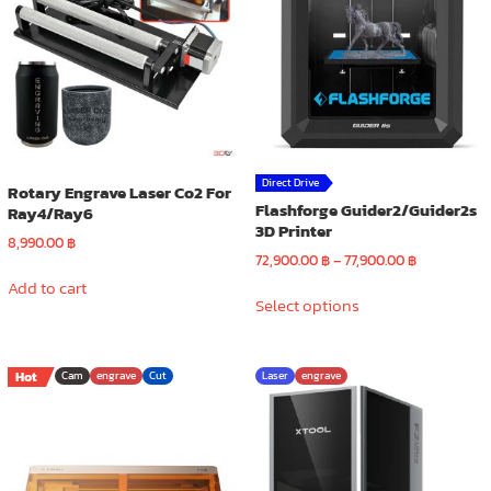
Direct Drive
Rotary Engrave Laser Co2 For
Flashforge Guider2/Guider2s
Ray4/Ray6
3D Printer
8,990.00
฿
Price
72,900.00
฿
–
77,900.00
฿
range:
Add to cart
This
72,900.00 ฿
Select options
product
through
has
77,900.00 ฿
multiple
Hot
Cam
engrave
Cut
Laser
engrave
variants.
The
options
may
be