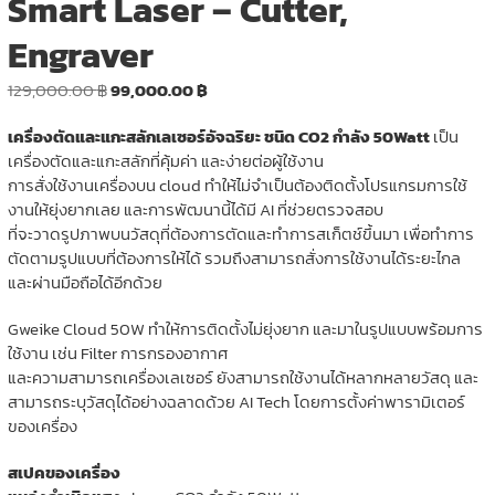
Smart Laser – Cutter,
Engraver
Original
Current
129,000.00
฿
99,000.00
฿
price
price
เครื่องตัดและแกะสลักเลเซอร์อัจฉริยะ ชนิด CO2 กำลัง 50Watt
เป็น
was:
is:
เครื่องตัดและแกะสลักที่คุ้มค่า และง่ายต่อผู้ใช้งาน
129,000.00 ฿.
99,000.00 ฿.
การสั่งใช้งานเครื่องบน cloud ทำให้ไม่จำเป็นต้องติดตั้งโปรแกรมการใช้
งานให้ยุ่งยากเลย และการพัฒนานี้ได้มี AI ที่ช่วยตรวจสอบ
ที่จะวาดรูปภาพบนวัสดุที่ต้องการตัดและทำการสเก็ตช์ขึ้นมา เพื่อทำการ
ตัดตามรูปแบบที่ต้องการให้ได้ รวมถึงสามารถสั่งการใช้งานได้ระยะไกล
และผ่านมือถือได้อีกด้วย
Gweike Cloud 50W ทำให้การติดตั้งไม่ยุ่งยาก และมาในรูปแบบพร้อมการ
ใช้งาน เช่น Filter การกรองอากาศ
และความสามารถเครื่องเลเซอร์ ยังสามารถใช้งานได้หลากหลายวัสดุ และ
สามารถระบุวัสดุได้อย่างฉลาดด้วย AI Tech โดยการตั้งค่าพารามิเตอร์
ของเครื่อง
สเปคของเครื่อง