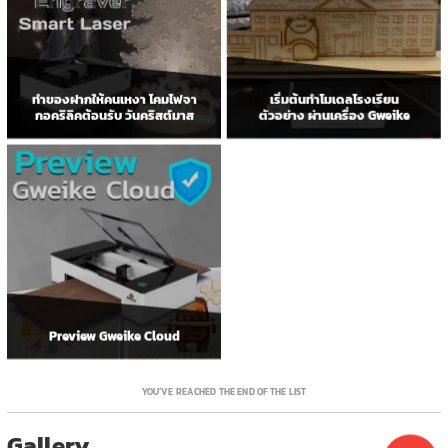
ทำของฝากให้คนเหงา โคมไฟจา
เริ่มต้นทำโมเดลโรงเรียน
กอคริลิคต้อนรับ วันคริสต์มาส
ตัวอย่าง ผ่านเครื่อง Gweike
Preview Gweike Cloud
YOU’VE REACHED THE END OF THE LIST
Gallery