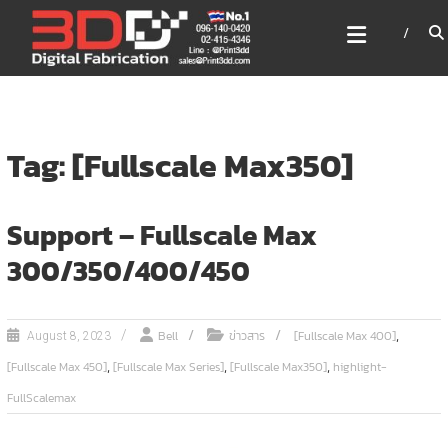
Skip
3DD DIGITAL FABRICATION
to
เครื่องพิมพ์3มิติ สแกนเนอร์
content
เลเซอร์
3DD Digital Fabrication 3D Printer | 3D Scanner |
Laser
Tag: [Fullscale Max350]
Support – Fullscale Max
300/350/400/450
,
Bell
ข่าวสาร
[Fullscale Max 400]
August 8, 2023
,
,
,
[Fullscale Max 450]
[Fullscale Max Series]
[Fullscale Max350]
highlight-
FullScalemax