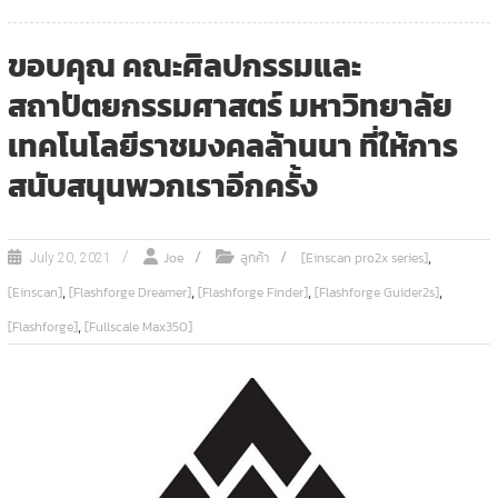
ขอบคุณ คณะศิลปกรรมและ
สถาปัตยกรรมศาสตร์ มหาวิทยาลัย
เทคโนโลยีราชมงคลล้านนา ที่ให้การ
สนับสนุนพวกเราอีกครั้ง
,
Joe
ลูกค้า
[Einscan pro2x series]
July 20, 2021
,
,
,
,
[Einscan]
[Flashforge Dreamer]
[Flashforge Finder]
[Flashforge Guider2s]
,
[Flashforge]
[Fullscale Max350]