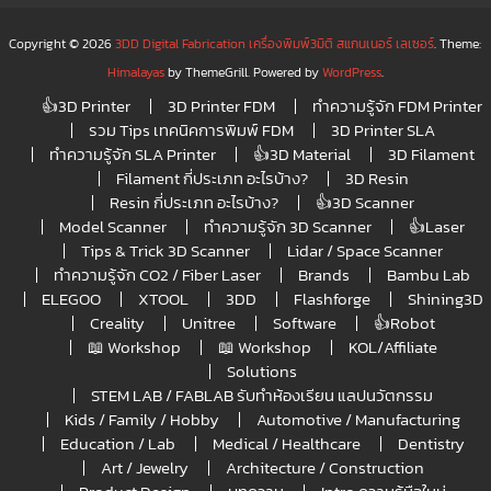
Copyright © 2026
3DD Digital Fabrication เครื่องพิมพ์3มิติ สแกนเนอร์ เลเซอร์
. Theme:
Himalayas
by ThemeGrill. Powered by
WordPress
.
👍3D Printer
3D Printer FDM
ทำความรู้จัก FDM Printer
รวม Tips เทคนิคการพิมพ์ FDM
3D Printer SLA
ทำความรู้จัก SLA Printer
👍3D Material
3D Filament
Filament กี่ประเภท อะไรบ้าง?
3D Resin
Resin กี่ประเภท อะไรบ้าง?
👍3D Scanner
Model Scanner
ทำความรู้จัก 3D Scanner
👍Laser
Tips & Trick 3D Scanner
Lidar / Space Scanner
ทำความรู้จัก CO2 / Fiber Laser
Brands
Bambu Lab
ELEGOO
XTOOL
3DD
Flashforge
Shining3D
Creality
Unitree
Software
👍Robot
📖 Workshop
📖 Workshop
KOL/Affiliate
Solutions
STEM LAB / FABLAB รับทำห้องเรียน แลปนวัตกรรม
Kids / Family / Hobby
Automotive / Manufacturing
Education / Lab
Medical / Healthcare
Dentistry
Art / Jewelry
Architecture / Construction