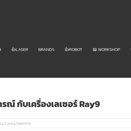
R
👍LASER
BRANDS
👍ROBOT
📖 WORKSHOP
ณ์ กับเครื่องเลเซอร์ Ray9
,
,
e]
[Laser]
[Ray6913]