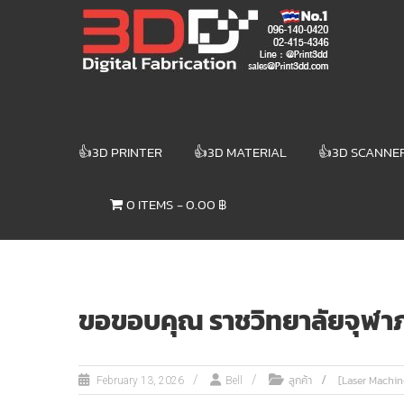
Skip
3DD DIGITAL
to
content
FABRICATION
เครื่องพิมพ์3มิติ
สแกนเนอร์
เลเซอร์
👍3D PRINTER
👍3D MATERIAL
👍3D SCANNE
3DD Digital
Fabrication
0 ITEMS
0.00 ฿
3D Printer |
3D Scanner
| Laser
ขอขอบคุณ ราชวิทยาลัยจุฬาภร
ลูกค้า
[Laser Machin
February 13, 2026
Bell