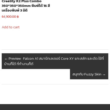
Creality K2 Plus Combo
350*350*350mm พิมพ์ได้ 16 สี
เครื่องพิมพ์ 3 มิติ
64,900.00
฿
Add to cart
←
Preview : Falcon A1 สมาร์ทเลเซอร์ Core XY แกะสลัก และตัด ใช้ที่
บ้านก็ได้ ที่ทำงานก็ดี
สนุกกับ Fuzzy Skin
→