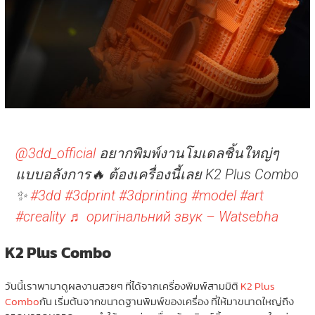
@3dd_official
อยากพิมพ์งานโมเดลชิ้นใหญ่ๆ
แบบอลังการ🔥 ต้องเครื่องนี้เลย K2 Plus Combo
✨
#3dd
#3dprint
#3dprinting
#model
#art
#creality
♬ оригінальний звук – Watsebha
K2 Plus Combo
วันนี้เราพามาดูผลงานสวยๆ ที่ได้จากเครื่องพิมพ์สามมิติ
K2 Plus
Combo
กัน เริ่มต้นจากขนาดฐานพิมพ์ของเครื่อง ที่ให้มาขนาดใหญ่ถึง