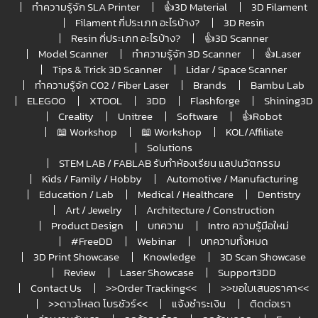
ทำความรู้จัก SLA Printer
👍3D Material
3D Filament
Filament กี่ประเภท อะไรบ้าง?
3D Resin
Resin กี่ประเภท อะไรบ้าง?
👍3D Scanner
Model Scanner
ทำความรู้จัก 3D Scanner
👍Laser
Tips & Trick 3D Scanner
Lidar / Space Scanner
ทำความรู้จัก CO2 / Fiber Laser
Brands
Bambu Lab
ELEGOO
XTOOL
3DD
Flashforge
Shining3D
Creality
Unitree
Software
👍Robot
📖 Workshop
📖 Workshop
KOL/Affiliate
Solutions
STEM LAB / FABLAB รับทำห้องเรียน แลปนวัตกรรม
Kids / Family / Hobby
Automotive / Manufacturing
Education / Lab
Medical / Healthcare
Dentistry
Art / Jewelry
Architecture / Construction
Product Design
บทความ
Intro ความรู้มือใหม่
#FreeDD
Webinar
บทความทั้งหมด
3D Print Showcase
Knowledge
3D Scan Showcase
Review
Laser Showcase
Support3DD
Contact Us
>>Order Tracking<<
>>ขอใบเสนอราคา<<
>>ดาวโหลด โบรชัวร์<<
แจ้งชำระเงิน
ติดต่อเรา