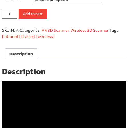
Creality
Add to cart
Raptor
Pro
SKU:
N/A
Categories:
##3D Scanner
,
Wireless 3D Scanner
Tags:
สแกน
[Infrared]
,
[Laser]
,
[wireless]
สาม
มิติ
Wireless
Description
NIR
|
Parallel
Description
Laser
7
|
Cross
Laser
22
quantity