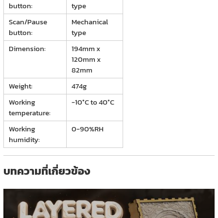
button:
type
Scan/Pause
Mechanical
button:
type
Dimension:
194mm x
120mm x
82mm
Weight:
474g
Working
-10°C to 40°C
temperature:
Working
0-90%RH
humidity:
บทความที่เกี่ยวข้อง