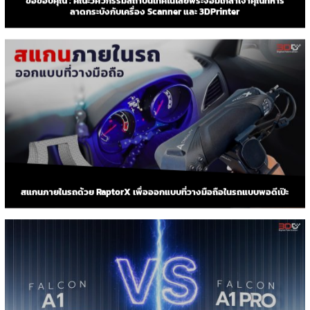
ขอขอบคุณ : คณะวิศวกรรมสถาบันเทคโนโลยีพระจอมเกล้าเจ้าคุณทหาร
ลาดกระบังกับเครื่อง Scanner และ 3DPrinter
สแกนภายในรถด้วย RaptorX เพื่อออกแบบที่วางมือถือในรถแบบพอดีเป๊ะ