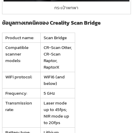
กระเป๋าพกพา
ข้อมูลทางเทคนิคของ Creality Scan Bridge
Product name:
Scan Bridge
Compatible
CR-Scan Otter,
scanner
CR-Scan
models:
Raptor,
RaptorX
WiFi protocol:
WiFi6 (and
below)
Frequency:
5 GHz
Transmission
Laser mode
rate:
up to 45fps;
NIR mode up
to 20fps
Battery type:
Lithium