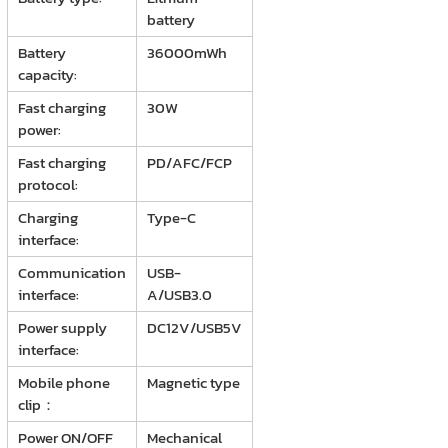
battery
Battery
36000mWh
capacity:
Fast charging
30W
power:
Fast charging
PD/AFC/FCP
protocol:
Charging
Type-C
interface:
Communication
USB-
interface:
A/USB3.0
Power supply
DC12V/USB5V
interface:
Mobile phone
Magnetic type
clip：
Power ON/OFF
Mechanical