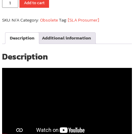
Formlabs
Add to cart
Form
3B/3B+
SKU:
N/A
Category:
Obsolete
Tag:
[SLA Prosumer]
สำหรับ
งาน
ทัต
Description
Additional information
กรรม
การ
แพทย์
Description
quantity