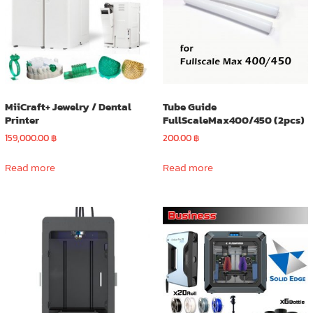
MiiCraft+ Jewelry / Dental
Tube Guide
Printer
FullScaleMax400/450 (2pcs)
159,000.00
฿
200.00
฿
Read more
Read more