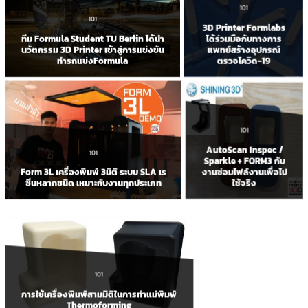
101
101
3D Printer Formlabs
ได้ร่วมมือกับทางการ
ทีม Formula Student TU Berlin ได้นำ
แพทย์สร้างอุปกรณ์
นวัตกรรม 3D Printer เข้าสู่การแข่งขัน
ตรวจโควิด-19
ทำรถแข่งFormula
101
AutoScan Inspec /
101
Sparkle + FORM3 กับ
งานซ่อมไฟล์งานเพื่อไป
Form 3L เครื่องพิมพ์ 3มิติ ระบบ SLA เร
ใช้จริง
ซิ่นหลากชนิด เหมาะกับงานทุกประเภท
101
การใช้เครื่องพิมพ์สามมิติในการทำแม่พิมพ์
Thermoforming