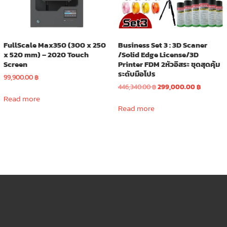
FullScale Max350 (300 x 250
Business Set 3 : 3D Scaner
x 520 mm) – 2020 Touch
/Solid Edge License/3D
Screen
Printer FDM 2หัวอิสระ ชุดสุดคุ้ม
ระดับมือโปร
99,900.00
฿
Original
Current
446,340.00
฿
299,000.00
฿
price
price
Read more
was:
is:
Read more
446,340.00 ฿.
299,000.