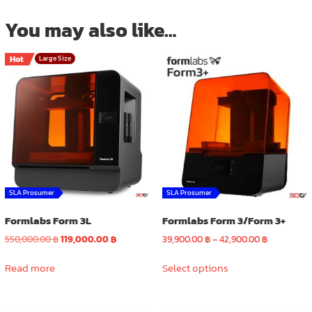
You may also like…
Hot
Large Size
SLA Prosumer
SLA Prosumer
Formlabs Form 3L
Formlabs Form 3/Form 3+
Original
Current
Price
550,000.00
฿
119,000.00
฿
39,900.00
฿
–
42,900.00
฿
price
price
range:
This
was:
is:
39,900.00 
Read more
Select options
product
550,000.00 ฿.
119,000.00 ฿.
through
has
42,900.00 
multiple