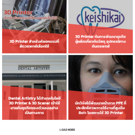
3D Printer กับการพัฒนาธุรกิจ
3D Printer สำหรับศัลยกรรมที่
ผู้ผลิตเกี่ยวกับวัสดุ อุปกรณ์ทาง
สัตวแพทย์เลือกใช้
ทันตแพทย์
Dental Artistry ได้ทำเทคโนโลยี
3D Printer & 3D Scaner เข้าใช้
นักวิจัยได้พัฒนาหน้ากาก PPE ที่
งานกับธุรกิจของตัวเองอย่าง
ประสิทธิภาพการใช้งานที่สูงถึง
เป็นทางการ
8เท่า โดยการใช้ 3D Printer
LOAD MORE