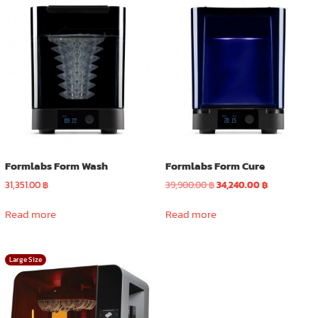
variants.
The
options
may
be
chosen
on
the
product
page
Formlabs Form Wash
Formlabs Form Cure
Original
Current
31,351.00
฿
39,900.00
฿
34,240.00
฿
price
price
was:
is:
Read more
Read more
39,900.00 ฿.
34,240.00 ฿.
Large Size