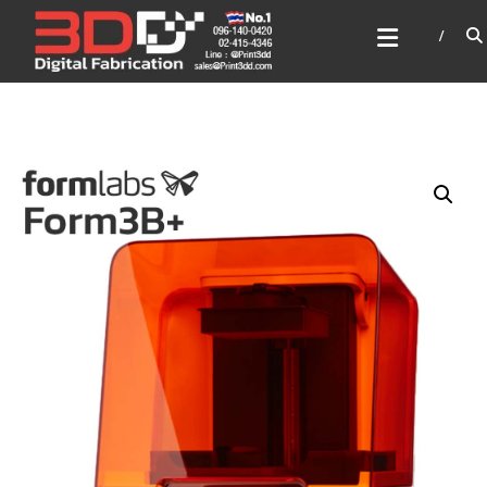
Skip
3DD DIGITAL FABRICATION
to
เครื่องพิมพ์3มิติ สแกนเนอร์
content
เลเซอร์
3DD Digital Fabrication 3D Printer | 3D Scanner |
Laser