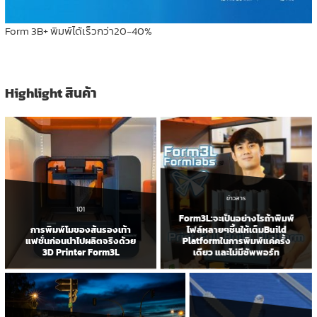
Form 3B+ พิมพ์ได้เร็วกว่า20-40%
Highlight สินค้า
ข่าวสาร
101
Form3L:จะเป็นอย่างไรถ้าพิมพ์
การพิมพ์โมของส้นรองเท้า
ไฟล์หลายๆชิ้นให้เต็มBuild
แฟชั่นก่อนนำไปผลิตจริงด้วย
Platformในการพิมพ์แค่ครั้ง
3D Printer Form3L
เดียว และไม่มีซัพพอร์ท