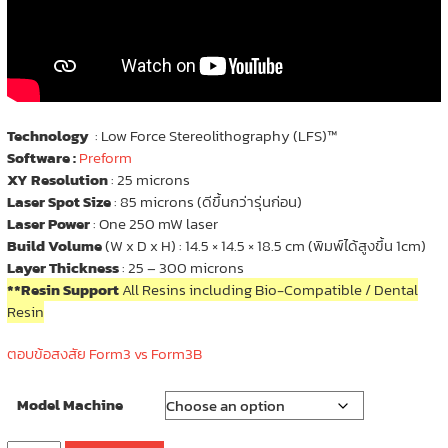
Technology
: Low Force Stereolithography (LFS)™
Software :
Preform
XY Resolution
: 25 microns
Laser Spot Size
: 85 microns (ดีขึ้นกว่ารุ่นก่อน)
Laser Power
: One 250 mW laser
Build Volume
(W x D x H) : 14.5 × 14.5 × 18.5 cm (พิมพ์ได้สูงขึ้น 1cm)
Layer Thickness
: 25 – 300 microns
**Resin Support
All Resins including Bio-Compatible / Dental
Resin
ตอบข้อสงสัย Form3 vs Form3B
Model Machine