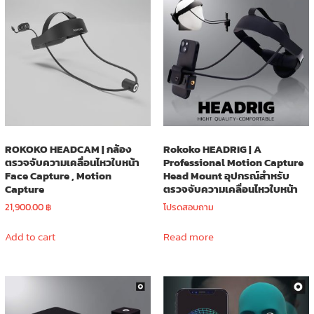
The
options
options
may
may
be
be
chosen
chosen
on
on
the
the
product
product
page
page
ROKOKO HEADCAM | กล้อง
Rokoko HEADRIG | A
ตรวจจับความเคลื่อนไหวใบหน้า
Professional Motion Capture
Face Capture , Motion
Head Mount อุปกรณ์สำหรับ
Capture
ตรวจจับความเคลื่อนไหวใบหน้า
21,900.00
฿
โปรดสอบถาม
Add to cart
Read more