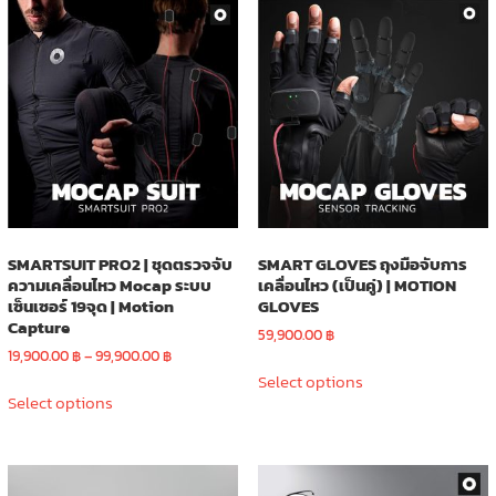
SMARTSUIT PRO2 | ชุดตรวจจับ
SMART GLOVES ถุงมือจับการ
ความเคลื่อนไหว Mocap ระบบ
เคลื่อนไหว (เป็นคู่) | MOTION
เซ็นเซอร์ 19จุด | Motion
GLOVES
Capture
59,900.00
฿
Price
19,900.00
฿
–
99,900.00
฿
This
range:
Select options
This
product
19,900.00 ฿
Select options
product
has
through
has
multiple
99,900.00 ฿
multiple
variants.
variants.
The