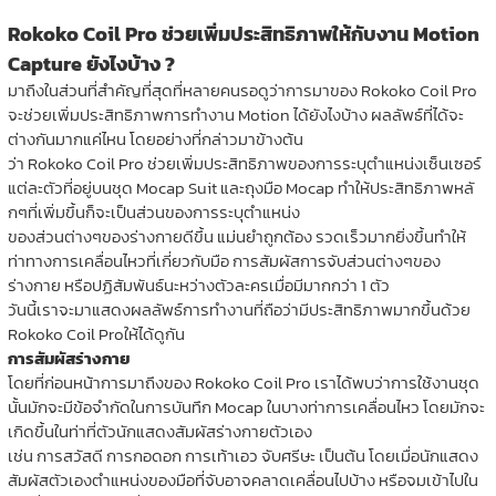
Rokoko Coil Pro ช่วยเพิ่มประสิทธิภาพให้กับงาน Motion
Capture ยังไงบ้าง ?
มาถึงในส่วนที่สำคัญที่สุดที่หลายคนรอดูว่าการมาของ Rokoko Coil Pro
จะช่วยเพิ่มประสิทธิภาพการทำงาน Motion ได้ยังไงบ้าง ผลลัพธ์ที่ได้จะ
ต่างกันมากแค่ไหน โดยอย่างที่กล่าวมาข้างต้น
ว่า Rokoko Coil Pro ช่วยเพิ่มประสิทธิภาพของการระบุตำแหน่งเซ็นเซอร์
แต่ละตัวที่อยู่บนชุด Mocap Suit และถุงมือ Mocap ทำให้ประสิทธิภาพหลั
กๆที่เพิ่มขึ้นก็จะเป็นส่วนของการระบุตำแหน่ง
ของส่วนต่างๆของร่างกายดีขึ้น แม่นยำถูกต้อง รวดเร็วมากยิ่งขึ้นทำให้
ท่าทางการเคลื่อนไหวที่เกี่ยวกับมือ การสัมผัสการจับส่วนต่างๆของ
ร่างกาย หรือปฏิสัมพันธ์นะหว่างตัวละครเมื่อมีมากกว่า 1 ตัว
วันนี้เราจะมาแสดงผลลัพธ์การทำงานที่ถือว่ามีประสิทธิภาพมากขึ้นด้วย
Rokoko Coil Proให้ได้ดูกัน
การสัมผัสร่างกาย
โดยที่ก่อนหน้าการมาถึงของ Rokoko Coil Pro เราได้พบว่าการใช้งานชุด
นั้นมักจะมีข้อจำกัดในการบันทึก Mocap ในบางท่าการเคลื่อนไหว โดยมักจะ
เกิดขึ้นในท่าที่ตัวนักแสดงสัมผัสร่างกายตัวเอง
เช่น การสวัสดี การกอดอก การเท้าเอว จับศรีษะ เป็นต้น โดยเมื่อนักแสดง
สัมผัสตัวเองตำแหน่งของมือที่จับอาจคลาดเคลื่อนไปบ้าง หรือจมเข้าไปใน