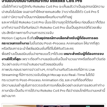
งานแบบไหนบ้างที่เหมาะกับ Rokoko Coil Pro
เมื่อได้ทำความรู้จักกับ Rokoko Coil Pro จะเห็นแล้วว่าเป็นอุปกรณ์มีความ
น่าสนใจไม่น้อย จนอาจทำให้หลายคนสงสัย ว่าเราต้องใช้ตัว Coil Pro รึ
เปล่า? มีความจำเป็นมากน้อยแค่ไหนกับงานที่ทำอยู่
และหากไม่มี Rokoko Coil Pro นั้นจะใช้งานชุดได้ดีแค่ไหน ก่อนอื่นเราก็ต้อง
มาทำความเข้าใจกันก่อนว่า Rokoko Coil Pro นั้นเป็นอุปกรณ์ที่ช่วยเพิ่ม
ประสิทธิภาพการทำงานการตรวจจับ
Motion Capture ซึ่งถือ
เป็นอุปกรณ์ทางเลือกสำหรับผู้ที่ต้องการลด
กระบวนการทำงาน
ในขั้นตอน Post-Process Animation ให้มากที่สุด
หรือต้องการจะนำไฟล์แอนิเมชั่นที่ได้ไปใส่กับตัวละคร
พื่อสร้างเป็นแอนิเมชั่นง่ายๆแบบเร็วๆได้เลย
เหมาะสำหรับผู้ที่ต้องการจบ
งานให้ไวที่สุด
เพราะต้องทำงานแอนิเมชั่นเป็นจำนวนมากหรือต้องทำวันต่อ
วัน อย่างเช่น การนำเสนองานด้วยแอนิเมชั่น
ภาพประกอบรายการข่าวต่างๆ, การทำงานกับตัวละครที่มีการ Live
Streaming ที่มีการตรวจจับข้อมูล Mocap แบบ Real-Time ไม่ได้มี
กระบวนการ Post-Process Animation ต่อ, และงานที่ต้องที่ต้อง
มีความแม่นยำสูงในการตวรจจับการเคลื่อนไหวอย่างเช่นการแสดงท่าท่าง
ภาษามือ เป็นต้น การใช้งาน Rokoko Coil Pro ถือว่าตอบโทย์กับงานเหล่านี้
อย่างมาก