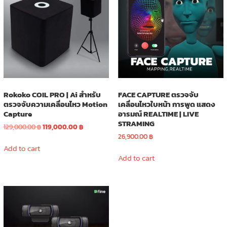
Rokoko COIL PRO | Ai สำหรับ
FACE CAPTURE ตรวจจับ
ตรวจจับความเคลื่อนไหว Motion
เคลื่อนไหวใบหน้า การพูด แสดง
Capture
อารมณ์ REALTIME | LIVE
STRAMING
Original
Current
129,000.00
฿
119,000.00
฿
price
price
26,900.00
฿
was:
is:
Add to cart
129,000.00 ฿.
119,000.00 ฿.
Add to cart