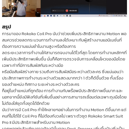
สรุป
การมาของ Rokoko Coil Pro นับว่าช่วยเพิ่มประสิทธิภาพงาน Motion พอ
สมควรช่วยลดกระบวนการทำงานลงได้เหมาะกับผู้สร้างงานแอนิเมชั่นที่
ต้องการความแม่นยำในงานสูง หรือต้องการ
ลดระยะเวลาการทำงานให้สามารถจบงานได้ไวที่สุด โดยการทำงานหลักๆที่
เพิ่มมีประสิทธิภาพเพิ่มขึ้น นั่นก็คือการตรวจจับการเคลื่อนไหวของมือโดย
เฉพาะท่าที่มีการสัมผัสกันระหว่างมือ
หรือมือสัมผัสร่างกาย รวมถึงการสัมผัสมือระหว่างตัวละคร ซึ่งแน่นอนว่า
ประสิทภาพการทำงานระหว่างตัวแสดงมากกว่า 1 ตัวก็ดีขึ้นด้วย ทั้งเรื่อง
ของตำแหน่ง ทิศทาง ระยะห่างระหว่างตัวละคร
ก็อยู่ในตำแหน่งที่ถูกต้อง การทำงานกับพร๊อพมีประสิทธิภาพขึ้นมาก และ
นอกจากนี้ยังมีฟังก์ชันที่เพิ่มขึ้นอย่างการสามารถเชื่อมต่อเฉพาะถุงมือโดย
ไม่ต้องใส่ชุดทั้งชุดได้อีกด้วย
นับว่าการมี Coil Pro ทำให้หลายๆอย่างในการทำงาน Motion ดีขึ้นมาก แต่
คนที่ไม่ได้ใช้ Coil Pro ก็ไม่ต้องกังวลไป เพราะตัวชุด Rokoko Smart Suit
Pro II มีประสิทธิภาพสำหรับงาน Motion
มากพออยู่แล้วเพียงอาจต้องมีขั้นตอน Post-Process เพิ่มขึ้นบ้างซึ่งเป็น