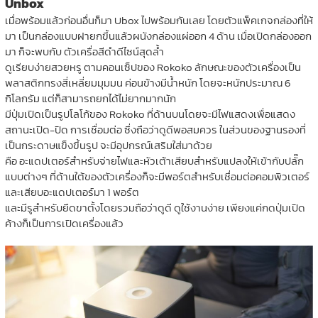
Unbox
เมื่อพร้อมแล้วก่อนอื่นก็มา Ubox ไปพร้อมกันเลย โดยตัวแพ็คเกจกล่องที่ให้
มา เป็นกล่องแบบฝายกขึ้นแล้วผนังกล่องแผ่ออก 4 ด้าน เมื่อเปิดกล่องออก
มา ก็จะพบกับ ตัวเครื่อสีดำดีไซน์สุดล้ำ
ดูเรียบง่ายสวยหรู ตามคอนเซ็ปของ Rokoko ลักษณะของตัวเครื่องเป็น
พลาสติกทรงสี่เหลี่ยมมุมมน ค่อนข้างมีน้ำหนัก โดยจะหนักประมาณ 6
กิโลกรัม แต่ก็สามารถยกได้ไม่ยากมากนัก
มีปุ่มเปิดเป็นรูปโลโก้ของ Rokoko ที่ด้านบนโดยจะมีไฟแสดงเพื่อแสดง
สถานะเปิด-ปิด การเชื่อมต่อ ซึ่งถือว่าดูดีพอสมควร ในส่วนของฐานรองที่
เป็นกระดาษแข็งขึ้นรูป จะมีอุปกรณ์เสริมใส่มาด้วย
คือ อะแดปเตอร์สำหรับจ่ายไฟและหัวเต้าเสียบสำหรับแปลงให้เข้ากับปลั๊ก
แบบต่างๆ ที่ด้านใต้ของตัวเครื่องก็จะมีพอร์ตสำหรับเชื่อมต่อคอมพิวเตอร์
และเสียบอะแดปเตอร์มา 1 พอร์ต
และมีรูสำหรับยึดขาตั้งโดยรวมถือว่าดูดี ดูใช้งานง่าย เพียงแค่กดปุ่มเปิด
ค้างก็เป็นการเปิดเครื่องแล้ว