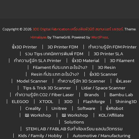
Copyright © 2026
3DD Digital Fabrication เครื่องพิมพ์3มิติ สแกนเนอร์ เลเซอร์
. Theme:
Himalayas
by ThemeGrill. Powered by
WordPress
.
👍3D Printer
3D Printer FDM
ทำความรู้จัก FDM Printer
รวม Tips เทคนิคการพิมพ์ FDM
3D Printer SLA
ทำความรู้จัก SLA Printer
👍3D Material
3D Filament
Filament กี่ประเภท อะไรบ้าง?
3D Resin
Resin กี่ประเภท อะไรบ้าง?
👍3D Scanner
Model Scanner
ทำความรู้จัก 3D Scanner
👍Laser
Tips & Trick 3D Scanner
Lidar / Space Scanner
ทำความรู้จัก CO2 / Fiber Laser
Brands
Bambu Lab
ELEGOO
XTOOL
3DD
Flashforge
Shining3D
Creality
Unitree
Software
👍Robot
📖 Workshop
📖 Workshop
KOL/Affiliate
Solutions
STEM LAB / FABLAB รับทำห้องเรียน แลปนวัตกรรม
Kids / Family / Hobby
Automotive / Manufacturing