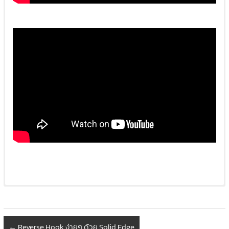
วิธีตั้งค่าการ์ดจอ
หากเกิดการแจ้งเตือนดังนี้ให้ไปแก้ไขที่ NVDIA Control Panel
←
Reverse Hook ง่ายๆ ด้วย Solid Edge