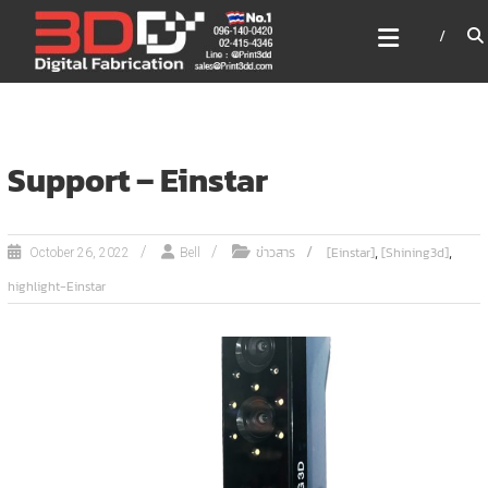
Skip
3DD DIGITAL FABRICATION
to
เครื่องพิมพ์3มิติ สแกนเนอร์
content
เลเซอร์
3DD Digital Fabrication 3D Printer | 3D Scanner |
Laser
Support – Einstar
,
,
ข่าวสาร
[Einstar]
[Shining3d]
October 26, 2022
Bell
highlight-Einstar