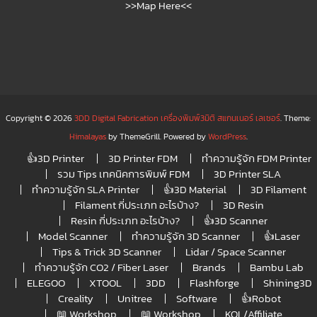
>>Map Here<<
Copyright © 2026
3DD Digital Fabrication เครื่องพิมพ์3มิติ สแกนเนอร์ เลเซอร์
. Theme:
Himalayas
by ThemeGrill. Powered by
WordPress
.
👍3D Printer
3D Printer FDM
ทำความรู้จัก FDM Printer
รวม Tips เทคนิคการพิมพ์ FDM
3D Printer SLA
ทำความรู้จัก SLA Printer
👍3D Material
3D Filament
Filament กี่ประเภท อะไรบ้าง?
3D Resin
Resin กี่ประเภท อะไรบ้าง?
👍3D Scanner
Model Scanner
ทำความรู้จัก 3D Scanner
👍Laser
Tips & Trick 3D Scanner
Lidar / Space Scanner
ทำความรู้จัก CO2 / Fiber Laser
Brands
Bambu Lab
ELEGOO
XTOOL
3DD
Flashforge
Shining3D
Creality
Unitree
Software
👍Robot
📖 Workshop
📖 Workshop
KOL/Affiliate