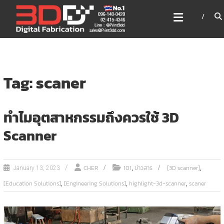
Skip
3DD DIGITAL FABRICATION
to
เครื่องพิมพ์3มิติ สแกนเนอร์
content
เลเซอร์
3DD Digital Fabrication 3D Printer | 3D Scanner |
Laser
Tag: scaner
ทำไมอุตสาหกรรมถึงควรใช้ 3D
Scanner
,
,
CHER
101
ข่าวสาร
[3D scanner]
January 13, 2023
,
,
,
[Education Solutions]
[Engineering Solutions]
highlight-3d-scanner
scaner