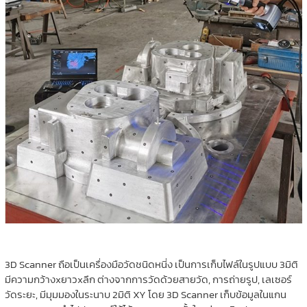
3D Scanner ถือเป็นเครื่องมือวัดชนิดหนี่ง เป็นการเก็บไฟล์ในรูปแบบ 3มิติ
มีความกว้างxยาวxลึก ต่างจากการวัดด้วยสายวัด, การถ่ายรูป, เลเซอร์
วัดระยะ, มีมุมมองในระนาบ 2มิติ XY โดย 3D Scanner เก็บข้อมูลในแกน