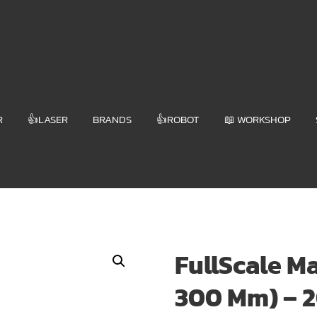
R
👍LASER
BRANDS
👍ROBOT
📖 WORKSHOP
FullScale M
300 Mm) – 