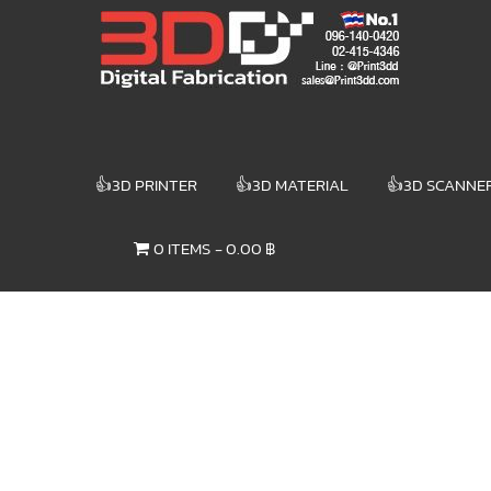
Skip
3DD DIGITAL
to
content
FABRICATION
เครื่องพิมพ์3มิติ
สแกนเนอร์
เลเซอร์
👍3D PRINTER
👍3D MATERIAL
👍3D SCANNE
3DD Digital
Fabrication
0 ITEMS
0.00 ฿
3D Printer |
3D Scanner
| Laser