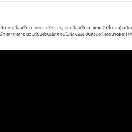
mm)
-
2020
Touch
ยหัวฉีดจะเคลื่อนที่ในแนวระนาบ XY และฐานเคลื่อนที่ในแนวแกน Z (ขึ้น-ลง) 
Screen
์ที่หลากหลาย ตัวแต่ชิ้นส่วนเล็กๆ จนไปถึง Case ชิ้นส่วนอะไหล่ขนาดใหญ่ เครื
quantity