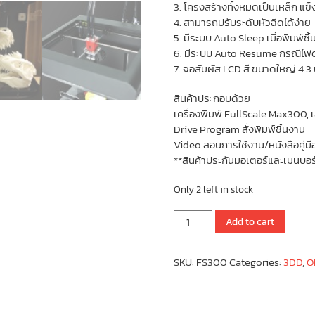
3. โครงสร้างทั้งหมดเป็นเหล็ก แ
4. สามารถปรับระดับหัวฉีดได้ง่าย
5. มีระบบ Auto Sleep เมื่อพิมพ์ชิ
6. มีระบบ Auto Resume กรณีไฟด
7. จอสัมผัส LCD สี ขนาดใหญ่ 4.3
สินค้าประกอบด้วย
เครื่องพิมพ์ FullScale Max300,
Drive Program สั่งพิมพ์ชิ้นงาน
Video สอนการใช้งาน/หนังสือคู่มือ
**สินค้าประกันมอเตอร์และเมนบอร์
Only 2 left in stock
FullScale
Add to cart
Max300
(300
SKU:
FS300
Categories:
3DD
,
O
x
250
x
300