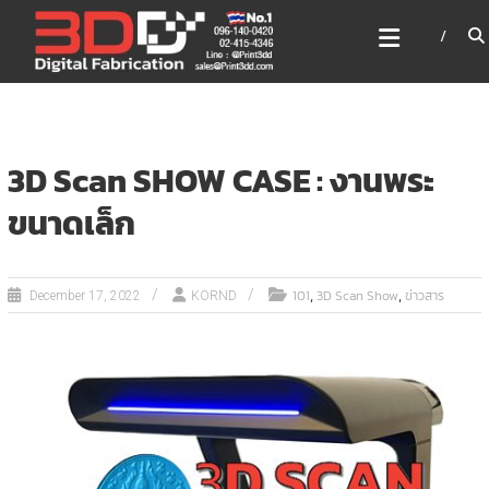
Skip
3DD DIGITAL FABRICATION
to
เครื่องพิมพ์3มิติ สแกนเนอร์
content
เลเซอร์
3DD Digital Fabrication 3D Printer | 3D Scanner |
Laser
3D Scan SHOW CASE : งานพระ
ขนาดเล็ก
,
,
101
3D Scan Show
ข่าวสาร
December 17, 2022
KORND