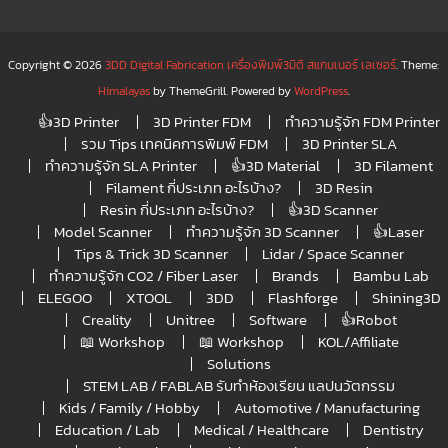
Copyright © 2026
3DD Digital Fabrication เครื่องพิมพ์3มิติ สแกนเนอร์ เลเซอร์
. Theme:
Himalayas
by ThemeGrill. Powered by
WordPress
.
👍3D Printer
3D Printer FDM
ทำความรู้จัก FDM Printer
รวม Tips เทคนิคการพิมพ์ FDM
3D Printer SLA
ทำความรู้จัก SLA Printer
👍3D Material
3D Filament
Filament กี่ประเภท อะไรบ้าง?
3D Resin
Resin กี่ประเภท อะไรบ้าง?
👍3D Scanner
Model Scanner
ทำความรู้จัก 3D Scanner
👍Laser
Tips & Trick 3D Scanner
Lidar / Space Scanner
ทำความรู้จัก CO2 / Fiber Laser
Brands
Bambu Lab
ELEGOO
XTOOL
3DD
Flashforge
Shining3D
Creality
Unitree
Software
👍Robot
📖 Workshop
📖 Workshop
KOL/Affiliate
Solutions
STEM LAB / FABLAB รับทำห้องเรียน แลปนวัตกรรม
Kids / Family / Hobby
Automotive / Manufacturing
Education / Lab
Medical / Healthcare
Dentistry