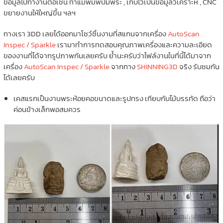
ข้อมูลไปทำงานต่อเช่น ทำแม่พิมพ์ปั๊มพระ , เก็บไว้เป็นข้อมูลวิเคราะห์ , CNC
ขยายงานให้ใหญ่ขึ้น ฯลฯ
ทางเรา 3DD เลยได้ออกมาโชว์ชิ้นงานที่สแกนจากเครื่อง
AutoScan
Inspec / Sparkle
เรามาทำการทดสอบคุณภาพเครื่องและความละเอียด
ของงานที่ได้จากรูปภาพกันเลยครับ ย้ำนะครับว่าไฟล์งานในที่นี้ได้มาจาก
เครื่อง
AutoScan Inspec / Sparkle
จากทาง
SHINNING3D
จริง รับชมกัน
ได้เลยครับ
เคสแรกเป็นงานพระห้อยคอขนาดและรูปทรง เทียบกับไม้บรรทัด ถือว่า
ค่อนข้างเล็กพอสมควร