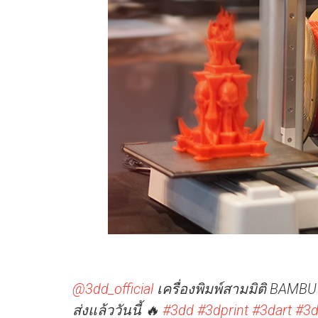
@3dd_official
เครื่องพิมพ์สามมิติ BAMBU
ส่งแล้ววันนี้ 🔥
#3dd
#3dprint
#3dart
#3d