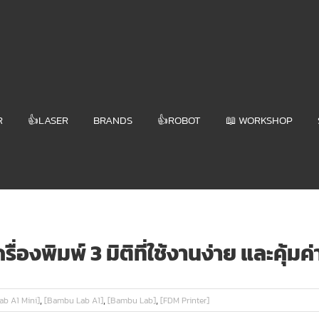
R
👍LASER
BRANDS
👍ROBOT
📖 WORKSHOP
องพิมพ์ 3 มิติที่ใช้งานง่าย และคุ้มค่
,
,
,
b A1 Mini]
[Bambu Lab A1]
[Bambu Lab]
[FDM Printer]