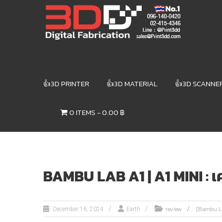
Skip
3DD DIGITAL
to
content
FABRICATION
เครื่องพิมพ์3มิติ
สแกนเนอร์
เลเซอร์
👍3D PRINTER
👍3D MATERIAL
👍3D SCANNE
3DD Digital
Fabrication
0 ITEMS
0.00 ฿
3D Printer |
3D Scanner
| Laser
BAMBU LAB A1 | A1 MINI : เครื่
review
[Bambu La
December 16, 2024
Earth