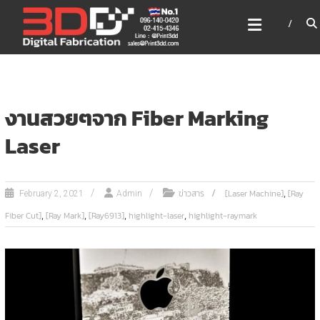
Skip
3DD DIGITAL FABRICATION
to
เครื่องพิมพ์3มิติ สแกนเนอร์
content
เลเซอร์
3DD Digital Fabrication 3D Printer | 3D Scanner |
Laser
งานสวยๆจาก Fiber Marking
Laser
,
ข่าวสาร
[Laser Machine]
[Ray
February 2, 2021
Admin
,
,
,
,
Fiber Cut]
[Ray Mark]
[Ray6913]
highlight-laser
highlight-raymark