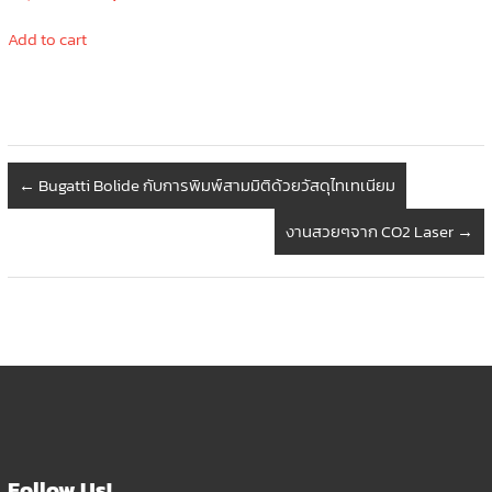
price
price
was:
is:
Add to cart
199,000.00 ฿.
179,000.00 ฿.
←
Bugatti Bolide กับการพิมพ์สามมิติด้วยวัสดุไทเทเนียม
งานสวยๆจาก CO2 Laser
→
Follow Us!