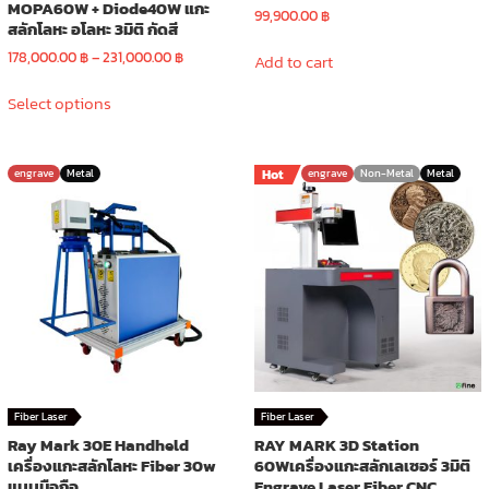
MOPA60W + Diode40W แกะ
99,900.00
฿
สลักโลหะ อโลหะ 3มิติ กัดสี
Price
178,000.00
฿
–
231,000.00
฿
Add to cart
range:
This
178,000.00 ฿
Select options
product
through
has
231,000.00 ฿
multiple
engrave
Metal
Hot
engrave
Non-Metal
Metal
variants.
The
options
may
be
chosen
on
the
product
page
Fiber Laser
Fiber Laser
Ray Mark 30E Handheld
RAY MARK 3D Station
เครื่องแกะสลักโลหะ Fiber 30w
60Wเครื่องแกะสลักเลเซอร์ 3มิติ
แบบมือถือ
Engrave Laser Fiber CNC