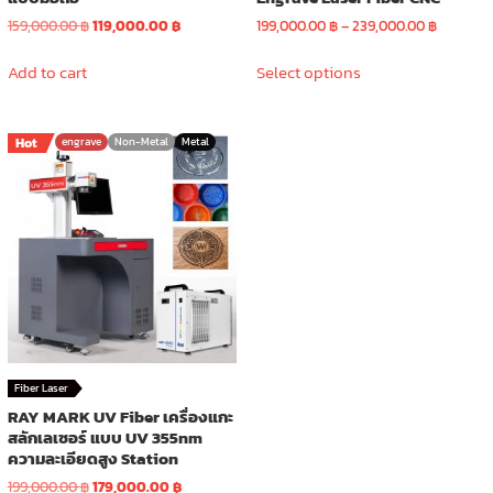
Original
Current
Price
159,000.00
฿
119,000.00
฿
199,000.00
฿
–
239,000.00
฿
price
price
range:
This
was:
is:
199,000.
Add to cart
Select options
product
159,000.00 ฿.
119,000.00 ฿.
through
has
239,000.
multiple
Hot
engrave
Non-Metal
Metal
variants.
The
options
may
be
chosen
on
the
product
page
Fiber Laser
RAY MARK UV Fiber เครื่องแกะ
สลักเลเซอร์ แบบ UV 355nm
ความละเอียดสูง Station
Original
Current
199,000.00
฿
179,000.00
฿