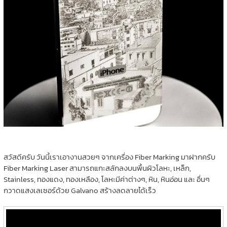
สวัสดีครับ วันนี้เราเอางานสวยๆ จากเครื่อง Fiber Marking มาฝากครับ
Fiber Marking Laser สามารถแกะสลักลงบนพื้นผิวโลหะ, เหล็ก,
Stainless, ทองแดง, ทองเหลือง, โลหะมีค่าต่างๆ, หิน, หินอ่อน และ อื่นๆ
กวาดแสงเลเซอร์ด้วย Galvano สร้างลดลายได้เร็ว