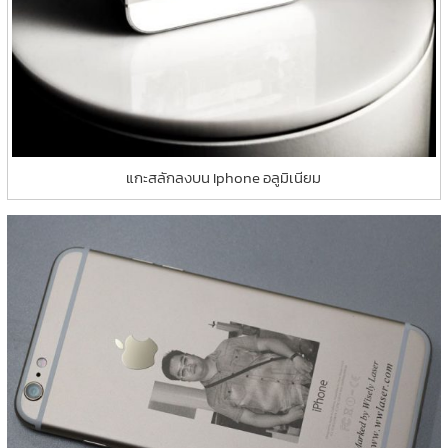
แกะสลักลงบน Iphone อลูมิเนียม