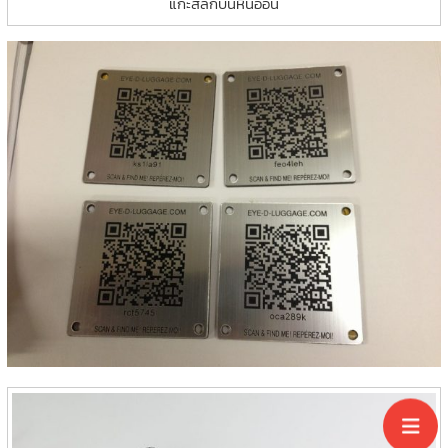
แกะสลักบนหินอ่อน