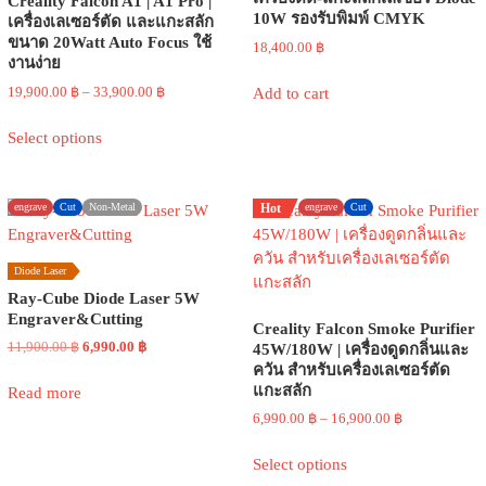
Creality Falcon A1 | A1 Pro |
product
10W รองรับพิมพ์ CMYK
เครื่องเลเซอร์ตัด และแกะสลัก
page
ขนาด 20Watt Auto Focus ใช้
18,400.00
฿
งานง่าย
Price
19,900.00
฿
–
33,900.00
฿
Add to cart
range:
This
19,900.00 ฿
Select options
product
through
has
33,900.00 ฿
multiple
engrave
Cut
Non-Metal
Hot
engrave
Cut
variants.
The
options
Diode Laser
may
Ray-Cube Diode Laser 5W
be
Engraver&Cutting
Creality Falcon Smoke Purifier
chosen
Original
Current
11,900.00
฿
6,990.00
฿
45W/180W | เครื่องดูดกลิ่นและ
on
price
price
ควัน สำหรับเครื่องเลเซอร์ตัด
the
was:
is:
แกะสลัก
Read more
product
11,900.00 ฿.
6,990.00 ฿.
Price
6,990.00
฿
–
16,900.00
฿
page
range:
This
6,990.00 ฿
Select options
product
through