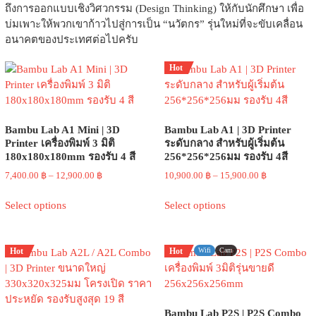
ถึงการออกแบบเชิงวิศวกรรม (Design Thinking) ให้กับนักศึกษา เพื่อ
บ่มเพาะให้พวกเขาก้าวไปสู่การเป็น “นวัตกร” รุ่นใหม่ที่จะขับเคลื่อน
อนาคตของประเทศต่อไปครับ
Hot
Bambu Lab A1 Mini | 3D
Bambu Lab A1 | 3D Printer
Printer เครื่องพิมพ์ 3 มิติ
ระดับกลาง สำหรับผู้เริ่มต้น
180x180x180mm รองรับ 4 สี
256*256*256มม รองรับ 4สี
Price
Price
7,400.00
฿
–
12,900.00
฿
10,900.00
฿
–
15,900.00
฿
range:
range:
This
This
7,400.00 ฿
10,900.00 ฿
Select options
Select options
product
product
through
through
has
has
12,900.00 ฿
15,900.00 ฿
multiple
multiple
Hot
Hot
Wifi
Cam
variants.
variants.
The
The
options
options
may
may
Bambu Lab P2S | P2S Combo