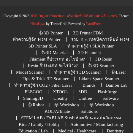
Copyright © 2026
3DD Digital Fabrication เครื่องพิมพ์3มิติ สแกนเนอร์ เลเซอร์
. Theme:
Himalayas
by ThemeGrill. Powered by
WordPress
.
👍3D Printer
3D Printer FDM
ทำความรู้จัก FDM Printer
รวม Tips เทคนิคการพิมพ์ FDM
3D Printer SLA
ทำความรู้จัก SLA Printer
👍3D Material
3D Filament
Filament กี่ประเภท อะไรบ้าง?
3D Resin
Resin กี่ประเภท อะไรบ้าง?
👍3D Scanner
Model Scanner
ทำความรู้จัก 3D Scanner
👍Laser
Tips & Trick 3D Scanner
Lidar / Space Scanner
ทำความรู้จัก CO2 / Fiber Laser
Brands
Bambu Lab
ELEGOO
XTOOL
3DD
Flashforge
Shining3D
Creality
Unitree
Software
👍Robot
📖 Workshop
📖 Workshop
KOL/Affiliate
Solutions
STEM LAB / FABLAB รับทำห้องเรียน แลปนวัตกรรม
Kids / Family / Hobby
Automotive / Manufacturing
Education / Lab
Medical / Healthcare
Dentistry