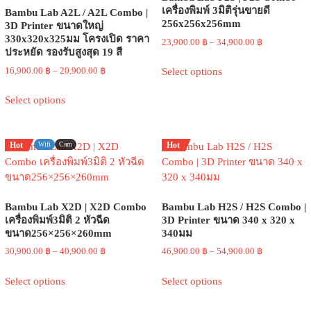
be
be
เครื่องพิมพ์ 3มิติรุ่นขายดี
Bambu Lab A2L / A2L Combo |
chosen
chosen
256x256x256mm
3D Printer ขนาดใหญ่
on
on
330x320x325มม โครงเปิด ราคา
Price
23,900.00
฿
–
34,900.00
฿
the
the
ประหยัด รองรับสูงสุด 19 สี
range:
This
product
product
23,900.00 ฿
Price
16,900.00
฿
–
20,900.00
฿
Select options
product
page
page
through
range:
This
has
34,900.00 ฿
16,900.00 ฿
Select options
product
multiple
through
has
variants.
20,900.00 ฿
multiple
The
Hot
Wifi
Cam
Hot
variants.
options
The
may
options
be
may
chosen
Bambu Lab X2D | X2D Combo
Bambu Lab H2S / H2S Combo |
be
on
เครื่องพิมพ์3มิติ 2 หัวฉีด
3D Printer ขนาด 340 x 320 x
chosen
the
ขนาด256×256×260mm
340มม
on
product
Price
Price
30,900.00
฿
–
40,900.00
฿
46,900.00
฿
–
54,900.00
฿
the
page
range:
range:
This
This
product
30,900.00 ฿
46,900.00 ฿
Select options
Select options
product
product
page
through
through
has
has
40,900.00 ฿
54,900.00 ฿