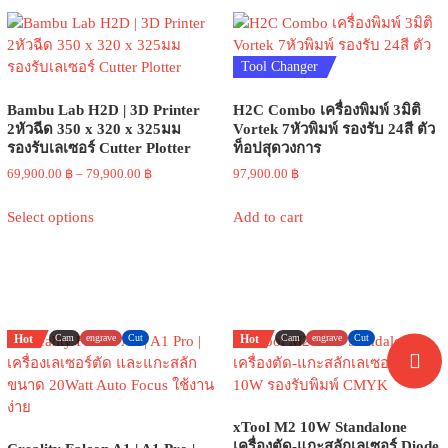
multiple
multiple
variants.
variants.
The
The
Tool Changer
options
options
may
may
Bambu Lab H2D | 3D Printer
H2C Combo เครื่องพิมพ์ 3มิติ
be
be
2หัวฉีด 350 x 320 x 325มม
Vortek 7หัวพิมพ์ รองรับ 24สี ตัว
chosen
chosen
รองรับเลเซอร์ Cutter Plotter
ท็อปสุดวงการ
on
on
Price
69,900.00
฿
–
79,900.00
฿
97,900.00
฿
the
the
range:
This
product
product
69,900.00 ฿
Select options
Add to cart
product
page
page
through
has
79,900.00 ฿
multiple
variants.
The
options
Hot
Cam
engrave
Cut
Hot
Cam
engrave
Cut
may
be
chosen
on
xTool M2 10W Standalone
the
เครื่องตัด-แกะสลักเลเซอร์ Diode