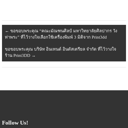
has
16,900.00 ฿
multiple
variants.
The
options
←
ขอขอบพระคุณ “คณะมัณฑนศิลป์ มหาวิทยาลัยศิลปากร วัง
may
ท่าพระ” ที่ไว้วางใจเลือกใช้เครื่องพิมพ์ 3 มิติจาก Print3dd
be
chosen
ขอขอบพระคุณ บริษัท อินเทนด์ อินดัสเตรียล จำกัด ที่ไว้วางใจ
on
ร้าน Print3DD
→
the
product
page
Follow Us!