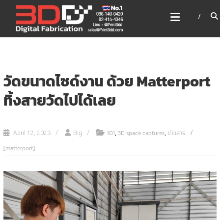
Skip
3DD DIGITAL FABRICATION
to
เครื่องพิมพ์3มิติ สแกนเนอร์
content
เลเซอร์
3DD Digital Fabrication 3D Printer | 3D Scanner |
Laser
วัดขนาดไซด์งาน ด้วย Matterport
ทิ้งสายวัดไปได้เลย
,
,
101
3D space captures
ข่าวสาร
April 12, 2023
Big
[matterport]