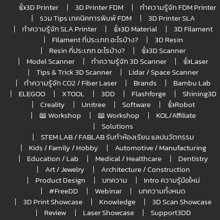
👍3D Printer
3D Printer FDM
ทำความรู้จัก FDM Printer
รวม Tips เทคนิคการพิมพ์ FDM
3D Printer SLA
ทำความรู้จัก SLA Printer
👍3D Material
3D Filament
Filament กี่ประเภท อะไรบ้าง?
3D Resin
Resin กี่ประเภท อะไรบ้าง?
👍3D Scanner
Model Scanner
ทำความรู้จัก 3D Scanner
👍Laser
Tips & Trick 3D Scanner
Lidar / Space Scanner
ทำความรู้จัก CO2 / Fiber Laser
Brands
Bambu Lab
ELEGOO
XTOOL
3DD
Flashforge
Shining3D
Creality
Unitree
Software
👍Robot
📖 Workshop
📖 Workshop
KOL/Affiliate
Solutions
STEM LAB / FABLAB รับทำห้องเรียน แลปนวัตกรรม
Kids / Family / Hobby
Automotive / Manufacturing
Education / Lab
Medical / Healthcare
Dentistry
Art / Jewelry
Architecture / Construction
Product Design
บทความ
Intro ความรู้มือใหม่
#FreeDD
Webinar
บทความทั้งหมด
3D Print Showcase
Knowledge
3D Scan Showcase
Review
Laser Showcase
Support3DD