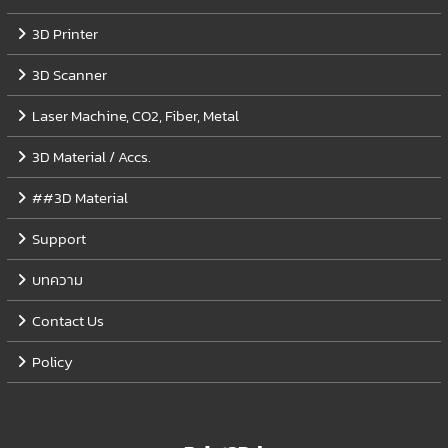
3D Printer
3D Scanner
นำประแจ 6 เหลี่ยม มาขัน ปลดล็อค ตำแหน่งดังรูป
Laser Machine, CO2, Fiber, Metal
3D Material / Accs.
##3D Material
Support
บทความ
Contact Us
Policy
ปรับระยะของ Red dot ให้เข้าหากันมากที่สุด
วิธีปรับตำแหน่ง Focus เลนส์ของเลเซอร์ สำคัญ