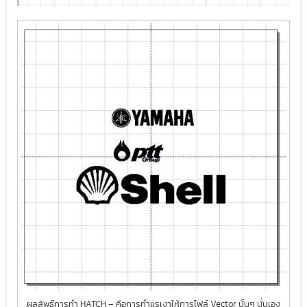
ผลลัพธ์การทำ HATCH – คือการทำแรเงาให้การไฟล์ Vector นั้นๆ นั่นเอง