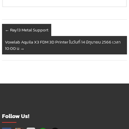
โปรดระมัดระวังสาย Fiber ห้ามถอด และห้ามหัก
วิธีปรับตำแหน่ง Dot Laser
ห้ามงอ
←
Ray13 Metal Support
Voxelab Aquila X3 FDM 3D Printer ในวันที่ 14 มิถุนายน 2566 เวลา
10:00 น
→
วิธีถอดชุด Fiber Laser
Follow Us!