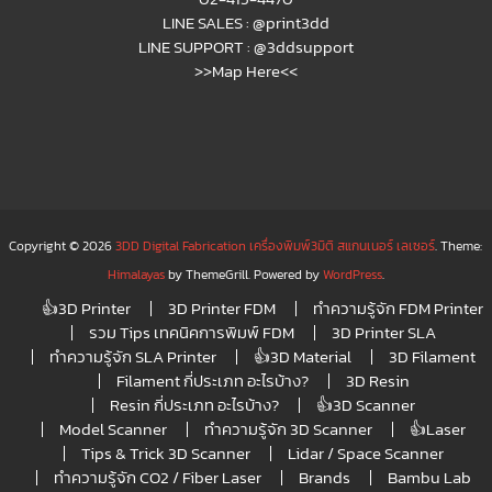
LINE SALES :
@print3dd
LINE SUPPORT :
@3ddsupport
>>Map Here<<
Copyright © 2026
3DD Digital Fabrication เครื่องพิมพ์3มิติ สแกนเนอร์ เลเซอร์
. Theme:
Himalayas
by ThemeGrill. Powered by
WordPress
.
👍3D Printer
3D Printer FDM
ทำความรู้จัก FDM Printer
รวม Tips เทคนิคการพิมพ์ FDM
3D Printer SLA
ทำความรู้จัก SLA Printer
👍3D Material
3D Filament
Filament กี่ประเภท อะไรบ้าง?
3D Resin
Resin กี่ประเภท อะไรบ้าง?
👍3D Scanner
Model Scanner
ทำความรู้จัก 3D Scanner
👍Laser
Tips & Trick 3D Scanner
Lidar / Space Scanner
ทำความรู้จัก CO2 / Fiber Laser
Brands
Bambu Lab