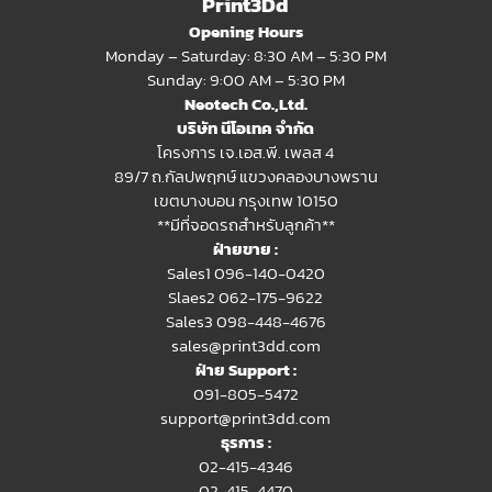
Print3Dd
มาก
Opening Hours
Monday – Saturday: 8:30 AM – 5:30 PM
Sunday: 9:00 AM – 5:30 PM
Neotech Co.,Ltd.
บริษัท นีโอเทค จำกัด
โครงการ เจ.เอส.พี. เพลส 4
89/7 ถ.กัลปพฤกษ์ แขวงคลองบางพราน
เขตบางบอน กรุงเทพ 10150
**มีที่จอดรถสำหรับลูกค้า**
จะเห็นได้ว่า จะปรับระยะที่เหมาะสม จะมีแสง Power ออกมาดีที่สุดในการตั้งค่า
ฝ่ายขาย :
โปรแกรมเดียวกัน
Sales1 096-140-0420
Slaes2
062-175-9622
Sales3 098-448-4676
sales@print3dd.com
วิธีปรับตำแหน่ง Preview Laser ไม่ตรงกับ งานที่
ฝ่าย Support :
เลเซอร์
091-805-5472
support@print3dd.com
ธุรการ :
02-415-4346
02-415-4470