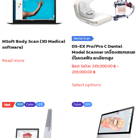
Dental Scan
MSoft Body Scan (3D Medical
DS-EX Pro/Pro C Dental
software)
Model Scanner เครื่องสแกนเนอ
ร์โมเดลฟัน ละเอียดสูง
Read more
Best Seller
249,000.00
฿
–
Price
269,000.00
฿
range:
This
249,000.00 ฿
Select options
product
through
has
269,000.00 ฿
multiple
Hot
Wifi
Color
LED
Color
LED
variants.
The
options
may
be