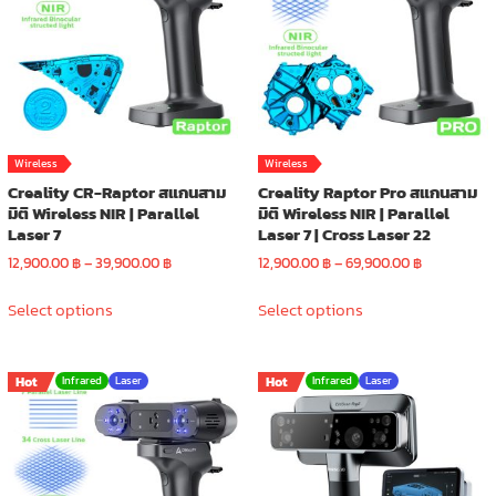
be
chosen
on
the
product
page
Wireless
Wireless
Creality CR-Raptor สแกนสาม
Creality Raptor Pro สแกนสาม
มิติ Wireless NIR | Parallel
มิติ Wireless NIR | Parallel
Laser 7
Laser 7 | Cross Laser 22
Price
Price
12,900.00
฿
–
39,900.00
฿
12,900.00
฿
–
69,900.00
฿
range:
range:
This
This
12,900.00 ฿
12,900.00 ฿
Select options
Select options
product
product
through
through
has
has
39,900.00 ฿
69,900.00 
multiple
multiple
Hot
Infrared
Laser
Hot
Infrared
Laser
variants.
variants.
The
The
options
options
may
may
be
be