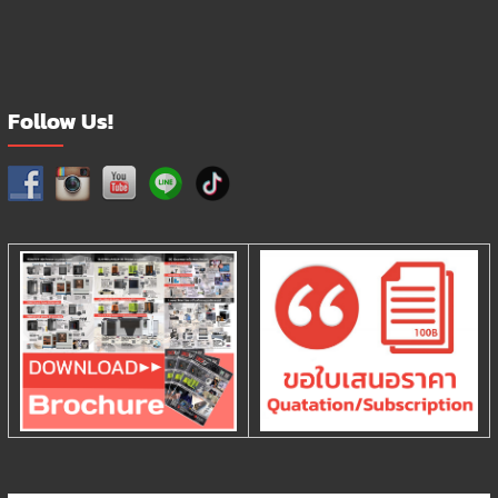
on
the
product
page
Follow Us!