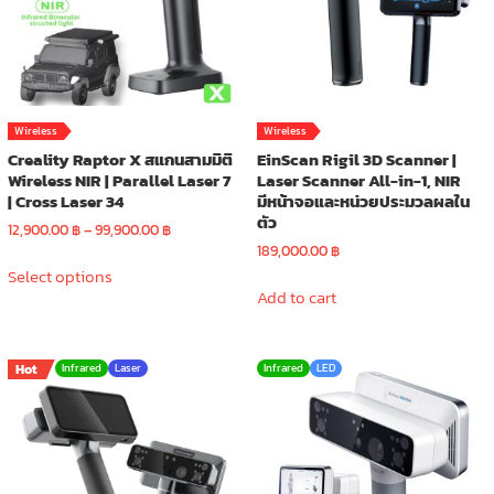
chosen
chosen
on
on
the
the
product
product
page
page
Wireless
Wireless
Creality Raptor X สแกนสามมิติ
EinScan Rigil 3D Scanner |
Wireless NIR | Parallel Laser 7
Laser Scanner All-in-1, NIR
| Cross Laser 34
มีหน้าจอและหน่วยประมวลผลใน
ตัว
Price
12,900.00
฿
–
99,900.00
฿
range:
189,000.00
฿
This
12,900.00 ฿
Select options
product
through
Add to cart
has
99,900.00 ฿
multiple
variants.
Hot
Infrared
Laser
Infrared
LED
The
options
may
be
chosen