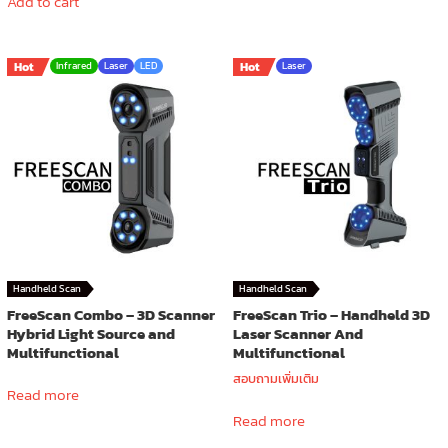
Add to cart
Hot
Infrared
Laser
LED
Hot
Laser
Handheld Scan
Handheld Scan
FreeScan Combo – 3D Scanner
FreeScan Trio – Handheld 3D
Hybrid Light Source and
Laser Scanner And
Multifunctional
Multifunctional
สอบถามเพิ่มเติม
Read more
Read more