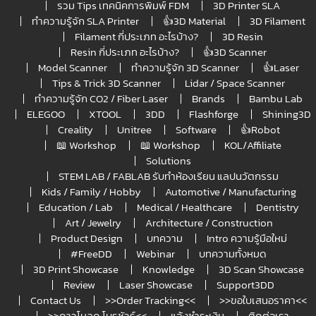
รวม Tips เทคนิคการพิมพ์ FDM
3D Printer SLA
ทำความรู้จัก SLA Printer
👍3D Material
3D Filament
Filament กี่ประเภท อะไรบ้าง?
3D Resin
Resin กี่ประเภท อะไรบ้าง?
👍3D Scanner
Model Scanner
ทำความรู้จัก 3D Scanner
👍Laser
Tips & Trick 3D Scanner
Lidar / Space Scanner
ทำความรู้จัก CO2 / Fiber Laser
Brands
Bambu Lab
ELEGOO
XTOOL
3DD
Flashforge
Shining3D
Creality
Unitree
Software
👍Robot
📖 Workshop
📖 Workshop
KOL/Affiliate
Solutions
STEM LAB / FABLAB รับทำห้องเรียน แลปนวัตกรรม
Kids / Family / Hobby
Automotive / Manufacturing
Education / Lab
Medical / Healthcare
Dentistry
Art / Jewelry
Architecture / Construction
Product Design
บทความ
Intro ความรู้มือใหม่
#FreeDD
Webinar
บทความทั้งหมด
3D Print Showcase
Knowledge
3D Scan Showcase
Review
Laser Showcase
Support3DD
Contact Us
>>Order Tracking<<
>>ขอใบเสนอราคา<<
>>ดาวโหลด โบรชัวร์<<
แจ้งชำระเงิน
ติดต่อเรา