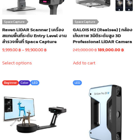
Space Capture
Space Capture
Raven LiDAR Scanner | เครื่อง
GALOIS M2 (Realsee) | กล้อง
สแกนพื้นที่ระดับ Entry Level งาน
เก็บภาพ 3มิติระดับสูง 3D
สำรวจพื้นที่ Space Capture
Professional LiDAR Camera
Price
Original
Current
9,999.00
฿
–
99,900.00
฿
249,000.00
฿
189,000.00
฿
range:
price
price
This
9,999.00 ฿
was:
is:
Select options
Add to cart
product
through
249,000.00 ฿.
189,000.0
has
99,900.00 ฿
multiple
Beginner
Color
LED
LED
variants.
The
options
may
be
chosen
on
the