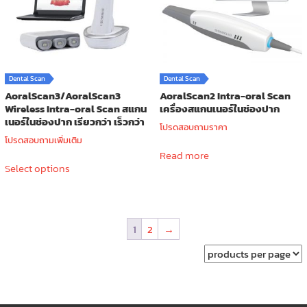
chosen
on
the
product
page
Dental Scan
Dental Scan
AoralScan3/AoralScan3
AoralScan2 Intra-oral Scan
Wireless Intra-oral Scan สแกน
เครื่องสแกนเนอร์ในช่องปาก
เนอร์ในช่องปาก เรียวกว่า เร็วกว่า
โปรดสอบถามราคา
โปรดสอบถามเพิ่มเติม
Read more
This
Select options
product
has
multiple
variants.
1
2
→
The
options
may
be
chosen