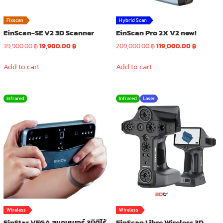
product
page
Fixscan
Hybrid Scan
EinScan-SE V2 3D Scanner
EinScan Pro 2X V2 new!
Original
Current
Original
Current
39,900.00
฿
19,900.00
฿
209,000.00
฿
119,000.00
฿
price
price
price
price
was:
is:
was:
is:
Add to cart
Add to cart
39,900.00 ฿.
19,900.00 ฿.
209,000.00 ฿.
119,000.0
Infrared
Infrared
Laser
Wireless
Wireless
EinStar VEGA สแกนเนอร์ 3มิติไร้
EinScan Libre Wireless 3D