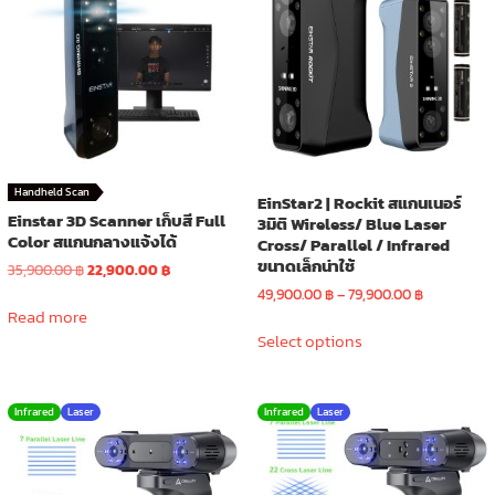
Handheld Scan
EinStar2 | Rockit สแกนเนอร์
Einstar 3D Scanner เก็บสี Full
3มิติ Wireless/ Blue Laser
Color สแกนกลางแจ้งได้
Cross/ Parallel / Infrared
ขนาดเล็กน่าใช้
Original
Current
35,900.00
฿
22,900.00
฿
price
price
Price
49,900.00
฿
–
79,900.00
฿
was:
is:
Read more
range:
This
35,900.00 ฿.
22,900.00 ฿.
49,900.00 
Select options
product
through
has
79,900.00 
multiple
Infrared
Laser
Infrared
Laser
variants.
The
options
may