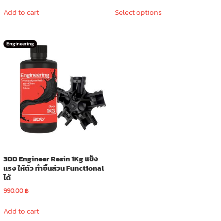
This
Add to cart
Select options
product
has
multiple
Engineering
variants.
The
options
may
be
chosen
on
the
product
page
3DD Engineer Resin 1Kg แข็ง
แรง ให้ตัว ทำชิ้นส่วน Functional
ได้
990.00
฿
Add to cart