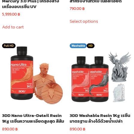
Mercury 3.0 Plus | เครื่องล้าง
สำหรับงานทั่วไป เนื้อละเอียด
เครื่องอบเรซิ่น UV
790.00
฿
5,999.00
฿
This
Select options
product
Add to cart
has
multiple
variants.
Full HD
Washable
HD
The
options
may
be
chosen
on
the
product
page
3DD Nano Ultra-Detail Resin
3DD Washable Resin 1Kg เรซิ่น
1Kg เรซิ่นความละเอียดสูงสุด สีส้ม
มาตรฐาน ล้างได้ด้วยน้ำเปล่า
890.00
฿
890.00
฿