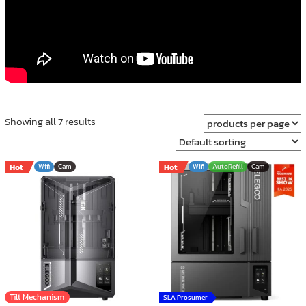
Showing all 7 results
Hot
Wifi
Cam
Hot
Wifi
AutoRefill
Cam
Tilt Mechanism
SLA Prosumer