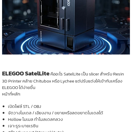
ELEGOO SatelLite
คืออะไร SatelLite เป็น slicer สำหรับ Resin
3D Printer คล้าย Chitubox หรือ Lychee แต่ปรับแต่งให้เข้ากับเครื่อง
ELEGOO ได้ง่ายขึ้น
หน้าที่หลัก:
เปิดไฟล์ STL / OBJ
จัดวางโมเดล / เอียงงาน / ขยายหรือลดขยาดโมเดลได้
Hollow โมเมล ทำโมลเดลกลวง
เจาะรูระบายเรซิน