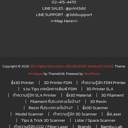
02-415-4470
LINE SALES :
@print3dd
LINE SUPPORT :
@3ddsupport
>>Map Here<<
Copyright © 2026
3DD Digital Fabrication เครื่องพิมพ์3มิติ สแกนเนอร์ เลเซอร์
. Theme:
Himalayas
by ThemeGrill. Powered by
WordPress
.
👍3D Printer
3D Printer FDM
ทำความรู้จัก FDM Printer
รวม Tips เทคนิคการพิมพ์ FDM
3D Printer SLA
ทำความรู้จัก SLA Printer
👍3D Material
3D Filament
Filament กี่ประเภท อะไรบ้าง?
3D Resin
Resin กี่ประเภท อะไรบ้าง?
👍3D Scanner
Model Scanner
ทำความรู้จัก 3D Scanner
👍Laser
Tips & Trick 3D Scanner
Lidar / Space Scanner
ทำความรู้จัก CO2 / Fiber Laser
Brands
Bambu Lab