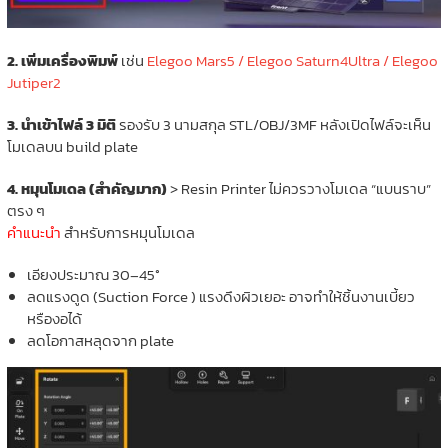
2. เพิ่มเครื่องพิมพ์
เช่น
Elegoo Mars5 / Elegoo Saturn4Ultra / Elegoo
Jutiper2
3. นำเข้าไฟล์ 3 มิติ
รองรับ 3 นามสกุล STL/OBJ/3MF หลังเปิดไฟล์จะเห็น
โมเดลบน build plate
4. หมุนโมเดล (สำคัญมาก)
> Resin Printer ไม่ควรวางโมเดล “แบนราบ”
ตรง ๆ
คำแนะนำ
สำหรับการหมุนโมเดล
เอียงประมาณ 30–45°
ลดแรงดูด (Suction Force ) แรงดึงผิวเยอะ อาจทำให้ชิ้นงานเบี้ยว
หรืองอได้
ลดโอกาสหลุดจาก plate