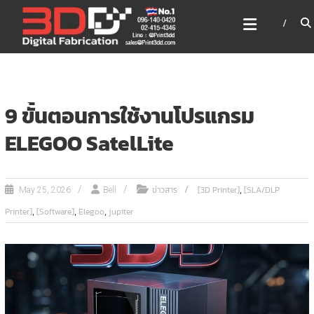
Skip
3DD DIGITAL FABRICATION
to
เครื่องพิมพ์3มิติ สแกนเนอร์
content
เลเซอร์
3DD Digital Fabrication 3D Printer | 3D Scanner |
Laser
9 ขั้นตอนการใช้งานโปรแกรม
ELEGOO SatelLite
,
ข่าวสาร
[3D Printer]
[SLA/DLP
May 25, 2026
Bell
,
,
,
Printer]
[Software]
Elegoo
jupiter