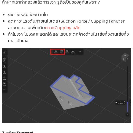
ถ้าหากเราทำกลวงแล้วการเจาะรูถือเป็นของคู่กันเพราะ?
ระบายเรซินที่อยู่ด้านใน
ลดภาวะแรงดันภายในโมเดล (Suction Force / Cupping ) สามารถ
อ่านบทความเพิ่มเติม
ภาวะ Cupping คลิก
ถ้าไม่เจาะโมเดลจะแตกได้ และเรซินจะตกค้างด้านใน เสียทั้งงานเสียทั้ง
เวลานั่นเอง
7. สร้าง Support