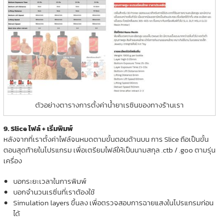
ตัวอย่างตารางการตั้งค่าน้ำยาเรซินของทางร้านเรา
9. Slice ไฟล์ + เริ่มพิมพ์
หลังจากที่เราตั้งค่าไฟล์จนหมดตามขั้นตอนด้านบน การ Slice ถือเป็นขั้น
ตอนสุดท้ายในโปรแกรม เพื่อเตรียมไฟล์ให้เป็นนามสกุล .ctb / .goo ตามรุ่น
เครื่อง
บอกระยะเวลาในการพิมพ์
บอกจำนวนเรซิ่นที่เราต้องใช้
Simulation layers ขึ้นลง เพื่อตรวจสอบการฉายแสงในโปรแกรมก่อน
ได้