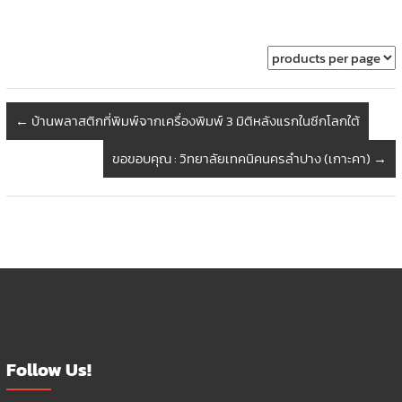
←
บ้านพลาสติกที่พิมพ์จากเครื่องพิมพ์ 3 มิติหลังแรกในซีกโลกใต้
ขอขอบคุณ : วิทยาลัยเทคนิคนครลำปาง (เกาะคา)
→
Follow Us!