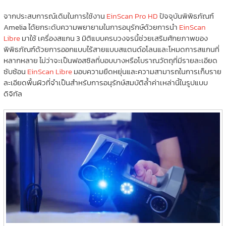
จากประสบการณ์เดิมในการใช้งาน
EinScan Pro HD
ปัจจุบันพิพิธภัณฑ์
Amelia ได้ยกระดับความพยายามในการอนุรักษ์ด้วยการนำ
EinScan
Libre
มาใช้ เครื่องสแกน 3 มิติแบบครบวงจรนี้ช่วยเสริมศักยภาพของ
พิพิธภัณฑ์ด้วยการออกแบบไร้สายแบบสแตนด์อโลนและโหมดการสแกนที่
หลากหลาย ไม่ว่าจะเป็นฟอสซิลที่บอบบางหรือโบราณวัตถุที่มีรายละเอียด
ซับซ้อน
EinScan Libre
มอบความยืดหยุ่นและความสามารถในการเก็บราย
ละเอียดพื้นผิวที่จำเป็นสำหรับการอนุรักษ์สมบัติล้ำค่าเหล่านี้ในรูปแบบ
ดิจิทัล