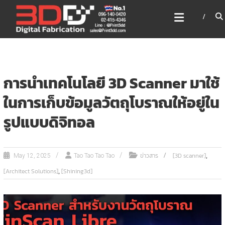
Skip
3DD DIGITAL FABRICATION
to
เครื่องพิมพ์3มิติ สแกนเนอร์
content
เลเซอร์
3DD Digital Fabrication 3D Printer | 3D Scanner |
Laser
การนำเทคโนโลยี 3D Scanner มาใช้
ในการเก็บข้อมูลวัตถุโบราณให้อยู่ใน
รูปแบบดิจิทอล
,
ข่าวสาร
[3D scanner]
May 12, 2025
Tao Tao Tao Tao
,
[Architect Solutions]
[Shining3d]