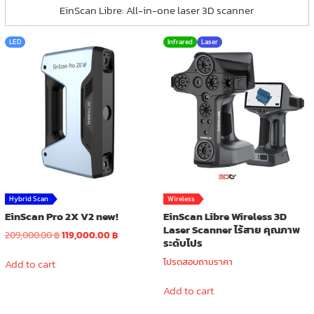
EinScan Libre: All-in-one laser 3D scanner
LED
Infrared
Laser
Hybrid Scan
Wireless
EinScan Pro 2X V2 new!
EinScan Libre Wireless 3D
Laser Scanner ไร้สาย คุณภาพ
Original
Current
209,000.00
฿
119,000.00
฿
ระดับโปร
price
price
was:
is:
โปรดสอบถามราคา
Add to cart
209,000.00 ฿.
119,000.00 ฿.
Add to cart