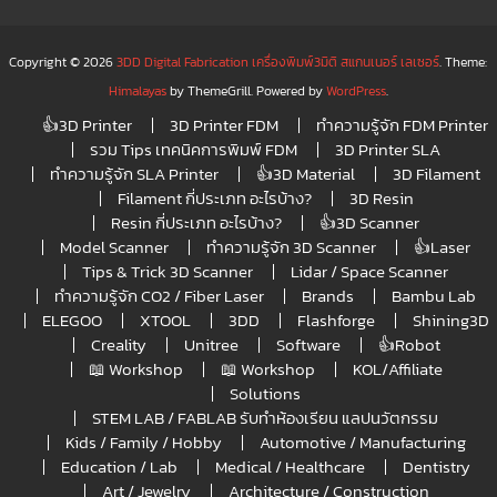
Copyright © 2026
3DD Digital Fabrication เครื่องพิมพ์3มิติ สแกนเนอร์ เลเซอร์
. Theme:
Himalayas
by ThemeGrill. Powered by
WordPress
.
👍3D Printer
3D Printer FDM
ทำความรู้จัก FDM Printer
รวม Tips เทคนิคการพิมพ์ FDM
3D Printer SLA
ทำความรู้จัก SLA Printer
👍3D Material
3D Filament
Filament กี่ประเภท อะไรบ้าง?
3D Resin
Resin กี่ประเภท อะไรบ้าง?
👍3D Scanner
Model Scanner
ทำความรู้จัก 3D Scanner
👍Laser
Tips & Trick 3D Scanner
Lidar / Space Scanner
ทำความรู้จัก CO2 / Fiber Laser
Brands
Bambu Lab
ELEGOO
XTOOL
3DD
Flashforge
Shining3D
Creality
Unitree
Software
👍Robot
📖 Workshop
📖 Workshop
KOL/Affiliate
Solutions
STEM LAB / FABLAB รับทำห้องเรียน แลปนวัตกรรม
Kids / Family / Hobby
Automotive / Manufacturing
Education / Lab
Medical / Healthcare
Dentistry
Art / Jewelry
Architecture / Construction