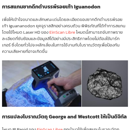
การสแกนซากดึกดำบรรพ์รอยเท้า Iguanodon
เพื่อให้เข้าใจขนาดและลักษณะเด่นโดยละเอียดของซากดึกดำบรรพ์รอย
เท้า Iguananodon ยุคจูราสสิกอย่างครบถ้วน พิพิธภัณฑ์ได้ทำการสแกน
โดยใช้โหมด Laser HD ของ
EinScan Libre
โหมดนี้สามารถจับภาพราย
ละเอียดที่ซับซ้อนและข้อมูลสีได้อย่างมีประสิทธิภาพโดยไม่ต้องใช้มาร์ก
เกอร์ ซึ่งโดยทั่วไปจะหลีกเลี่ยงในการใช้งานกับโบราณวัตถุเพื่อป้องกัน
ความเสียหายที่อาจเกิดขึ้น
การแปลงโบราณวัตถุ George and Westcott ให้เป็นดิจิทัล
โหมด IR Rapid ของ
EinScan Libre
ถูกนำมาใช้เพื่อสแกนโบราณวัตถุ