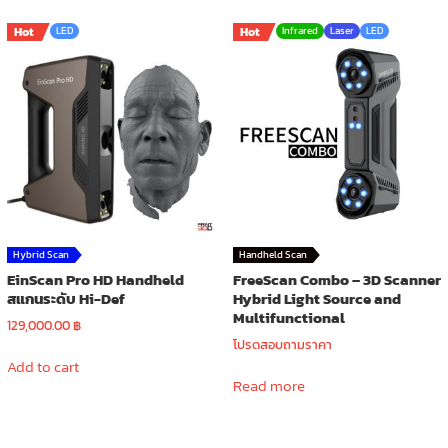
Hot
LED
Hot
Infrared
Laser
LED
Hybrid Scan
Handheld Scan
EinScan Pro HD Handheld
FreeScan Combo – 3D Scanner
สแกนระดับ Hi-Def
Hybrid Light Source and
Multifunctional
129,000.00
฿
โปรดสอบถามราคา
Add to cart
Read more