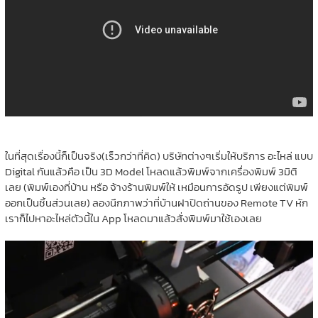
ในที่สุดเรื่องนี้ก็เป็นจริง(เร็วกว่าที่คิด) บริษัทต่างๆเริ่มให้บริการ อะไหล่ แบบ
Digital กันแล้วคือ เป็น 3D Model โหลดแล้วพิมพ์จากเครื่องพิมพ์ 3มิติ
เลย (พิมพ์เองที่บ้าน หรือ จ้างร้านพิมพ์ให้ เหมือนการอัดรูป เพียงแต่พิมพ์
ออกเป็นชิ้นส่วนเลย) ลองนึกภาพว่าที่บ้านฝาปิดถ่านของ Remote TV หัก
เราก็ไปหาอะไหล่ตัวนี้ใน App โหลดมาแล้วสั่งพิมพ์มาใช้เองเลย