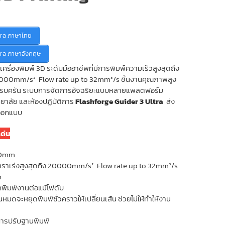
urrent
ice
:
tra ภาษาไทย
29,000.00 ฿.
tra ภาษาอังกฤษ
เครื่องพิมพ์ 3D ระดับมืออาชีพที่มีการพิมพ์ความเร็วสูงสุดถึง
0000mm/s² Flow rate up to 32mm³/s ชิ้นงานคุณภาพสูง
์ครบครัน ระบบการจัดการอัจฉริยะแบบหลายแพลตฟอร์ม
ิทยาลัย และห้องปฏิบัติการ
Flashforge Guider 3 Ultra
ส่ง
รออกแบบ
เด่น
600mm
ัตราเร่งสูงสุดถึง 20000mm/s² Flow rate up to 32mm³/s
m
พิมพ์งานต่อแม้ไฟดับ
หมดจะหยุดพิมพ์ชั่วคราวให้เปลี่ยนเส้น ช่วยไม่ให้ทำให้งาน
การปรับฐานพิมพ์