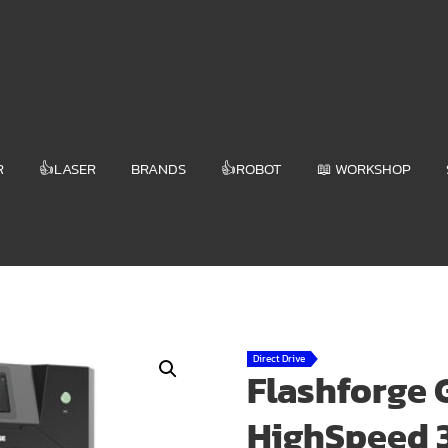
R
👍LASER
BRANDS
👍ROBOT
📖 WORKSHOP
Direct Drive
Flashforge G
HighSpeed 3