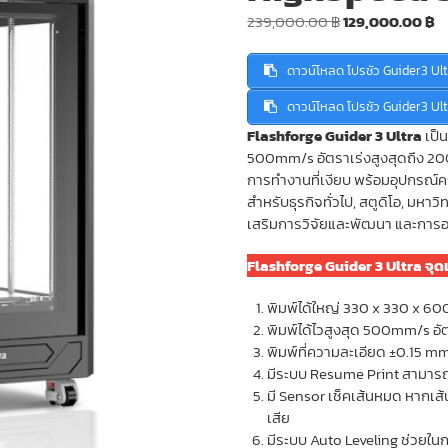
Original
C
239,000.00
฿
129,000.00
฿
price
pr
was:
is
ดาวน์โหลด โปรชัว Guider3 Ul
239,000.00 ฿.
1
ดาวน์โหลด โปรชัว Guider3 Ul
Flashforge Guider 3 Ultra
เป็น
500mm/s อัตราเร่งสูงสุดถึง 2
การทำงานที่เงียบ พร้อมอุปกรณ
สำหรับธุรกิจทั่วไป, สตูดิโอ, มหาว
เสริมการวิจัยและพัฒนา และกา
Flashforge Guider 3 Ultra จุด
พิมพ์ได้ใหญ่ 330 x 330 x 
พิมพ์ได้ไวสูงสุด 500mm/s อ
พิมพ์ที่ความละเอียด ±0.15 m
มีระบบ Resume Print สามารถ
มี Sensor เช็คเส้นหมด หากเส้น
เสีย
มีระบบ Auto Leveling ช่วยใน