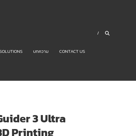
SOLUTIONS
บทความ
CONTACT US
uider 3 Ultra
D Printing