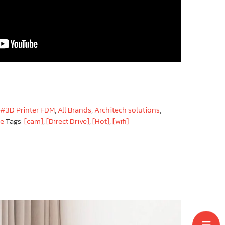
#3D Printer FDM
,
All Brands
,
Architech solutions
,
ge
Tags:
[cam]
,
[Direct Drive]
,
[Hot]
,
[wifi]