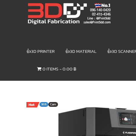
Skip
3DD DIGITAL
to
content
FABRICATION
เครื่องพิมพ์3มิติ
สแกนเนอร์
เลเซอร์
👍3D PRINTER
👍3D MATERIAL
👍3D SCANNE
3DD Digital
Fabrication
0 ITEMS
0.00 ฿
3D Printer |
3D Scanner
| Laser
Hot
Wifi
Cam