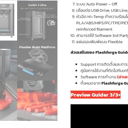
ระบบ Auto Power – Off
เชื่อมต่อ USB Drive, USB Line
หัวฉีด Hi-Temp ทำความร้อนได
PLA/ABS/HIPS/PC/TPE/PETG/
reinforced filament
สามารถใช้ Software 3rd Party
แผ่นรองพิมพ์แบบ Flexible
ส่วนเสริมของ Flashforge Guide
Support การติดตั้งและการ
คู่มือการใช้งานที่ติดไปกับเคร
Software การทำงาน
(อ่านเ
ทั้งหมดจาก
Flashforge G
Preview Guider 3/3+