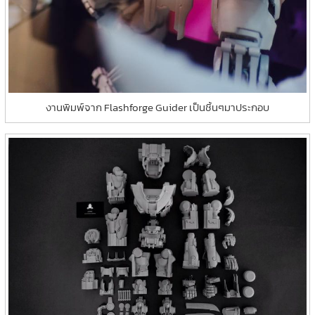
งานพิมพ์จาก Flashforge Guider เป็นชิ้นๆมาประกอบ