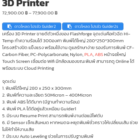
3D Printer
Price
72,900.00
฿
–
77,900.00
฿
range:
72,900.00 ฿
ดาวโหลด โปรชัว Guider2
ดาวโหลด โปรชัว Guider2s
through
เครื่อง 3D Printer ขายดีตัวหนึ่งของ Flashforge จุดเด่นคือหัวฉีด Hi-
77,900.00 ฿
Temp ทำความร้อนได้ 300องศา พิมพ์ได้ใหญ่ 280*250*300mm
โครงสร้างปิด แข็งแรง พร้อมใช้งาน ดูแลรักษาง่าย รองรับการพิมพ์ CF-
Carbon Fiber, PC-Polycarbonate, Nylon,
PLA
,
ABS
หน้าจอใหญ่
Touch Screen เชื่อมต่อ Wifi มีกล้องมองขณะพิมพ์ สามารถดู Online ได้
พร้อมระบบ Cloud Printing
จุดเด่น
1. พิมพ์ได้ใหญ่ 280 x 250 x 300mm
2. พิมพ์ที่ความละเอียด 50Micron – 400Micron
3. พิมพ์ ABS ได้ดีมาก (มีฐานทำความร้อน)
4. พิมพ์ PLA ได้ดีอยู่แล้วเหมือน Guider1
5. มีระบบ Resume Print สามารถพิมพ์งานต่อแม้ไฟดับ
6. มี Sensor เช็คเส้นหมด หากหมดจะหยุดพิมพ์ชั่วคราวให้เปลี่ยนเส้น ช่วย
ไม่ให้ทำให้งานเสีย
7. มีระบบ Auto Leveling ช่วยในการปรับฐานพิมพ์