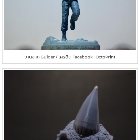
งานจาก Guider / เครดิต Facebook : OctoPrint