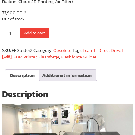
Buildin, Cloud 3D Printing, Air Filter)
77,900.00
฿
Out of stock
Flashforge
Add to cart
Guider2/Guider2s
3D
SKU:
FFGuider2
Category:
Obsolete
Tags:
[cam]
,
[Direct Drive]
,
Printer
[wifi]
,
FDM Printer
,
Flashforge
,
Flashforge Guider
quantity
Description
Additional information
Description