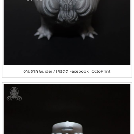
งานจาก Guider / เครดิต Facebook : OctoPrint