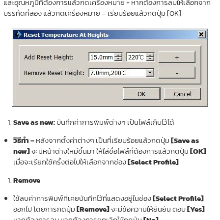
และอุณหภูมิที่ต้องการแล้วกดเครื่องหมาย + หากต้องการลบให้เลือกจาก
บรรทัดที่สอง แล้วกดเครื่องหมาย – เรียบร้อยแล้วกดปุ่ม [OK]
Save as new:
บันทึกค่าการพิมพ์ต่างๆ เป็นไฟล์เก็บไว้ได้
วิธีทำ –
หลังจากตั้งค่าต่างๆ เป็นที่เรียบร้อยแล้วกดปุ่ม
[Save as
new]
จะมีหน้าต่างใหม่ขึ้นมา ให้ใส่ชื่อไฟล์ที่ต้องการแล้วกดปุ่ม
[OK]
เมื่อจะเรียกใช้ครั้งต่อไปให้เลือกจากช่อง
[Select Profile]
Remove
ใช้ลบค่าการพิมพ์ที่เคยบันทึกไว้ที่แสดงอยู่ในช่อง
[Select Profile]
ออกไป โดยการกดปุ่ม
[Remove]
จะมีข้อความให้ยืนยัน ตอบ
[Yes]
หากต้องการลบ หากต้องการยกเลิกให้กดปุ่ม
[No]