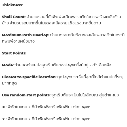
Thickness:
Shell Count:
จำนวนรอบที่หัวพิมพ์จะฉีดพลาสติกในการสร้างผนังด้าน
ข้าง จำนวนรอบมากขึ้นโมเดลจะมีความแข็งแรงมากขึ้นตาม
Maximum Path Overlap:
กำหนดระยะทับซ้อนของเส้นพลาสติกในกรณี
ที่พิมพ์งานผนังบาง
Start Points:
Mode:
กำหนดตำแหน่งจุดเริ่มต้นของ layer ซึ่งมีอยู่ 2 ตัวเลือกคือ
Closest to specific location:
ทุก layer จะเริ่มที่จุดที่ใกล้ตำแหน่งที่ระบุ
มากที่สุด
Use random start points:
จุดเริ่มต้นจะเป็นไปในลักษณะสุ่มตำแหน่ง
X
: พิกัดในแกน X ที่หัวพิมพ์จะเริ่มพิมพ์ในแต่ละ layer
Y
: พิกัดในแกน Y ที่หัวพิมพ์จะเริ่มพิมพ์ในแต่ละ layer