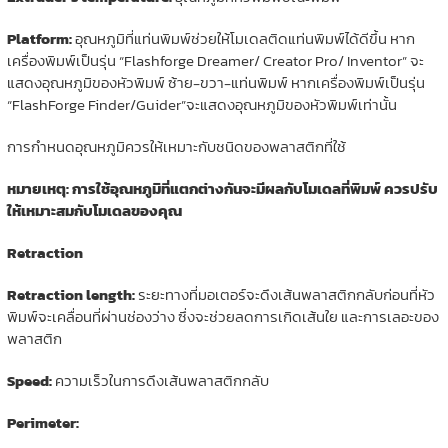
Platform:
อุณหภูมิที่แท่นพิมพ์ช่วยให้โมเดลติดแท่นพิมพ์ได้ดีขึ้น หาก
เครื่องพิมพ์เป็นรุ่น “Flashforge Dreamer/ Creator Pro/ Inventor” จะ
แสดงอุณหภูมิของหัวพิมพ์ ซ้าย-ขวา-แท่นพิมพ์ หากเครื่องพิมพ์เป็นรุ่น
“FlashForge Finder/Guider”จะแสดงอุณหภูมิของหัวพิมพ์เท่านั้น
การกำหนดอุณหภูมิควรให้เหมาะกับชนิดของพลาสติกที่ใช้
หมายเหตุ: การใช้อุณหภูมิที่แตกต่างกันจะมีผลกับโมเดลที่พิมพ์ ควรปรับ
ให้เหมาะสมกับโมเดลของคุณ
Retraction
Retraction length:
ระยะทางที่มอเตอร์จะดึงเส้นพลาสติกกลับก่อนที่หัว
พิมพ์จะเคลื่อนที่ผ่านช่องว่าง ซึ่งจะช่วยลดการเกิดเส้นใย และการเลอะของ
พลาสติก
Speed:
ความเร็วในการดึงเส้นพลาสติกกลับ
Perimeter: