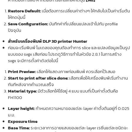
Restore Default:
เมื่อต้องการเปลี่ยนค่าต่างๆ ให้กลับไปเป็นค่าเริ่มต้น
ให้กดปุ่มนี้
Save Configuration:
บันทึกค่าที่เปลี่ยนแปลงเข้าไปกับ profile
ปัจจุบัน
สำหรับเครื่องพิมพ์ DLP 3D printer Hunter
ก่อนจะเริ่มพิมพ์ โมเดลของคุณต้องทำการ slice และแปลงข้อมูลเป็นรูป
แบบของ svgx เสียก่อน โปรดดูวิธีการทำในหัวข้อ 2.8.1 ในการสร้าง
svgx จะมีการตั้งค่าดังต่อไปนี้
Print Preview:
เลือกให้แสดงภาพก่อนพิมพ์ ควรเลือกไว้เสมอ
Start to print after slice done:
เลือกเพื่อให้เครื่องพิมพ์เริ่มทำงาน
ทันทีหลังจากคำนวณเสร็จ
Material type:
มีตัวเลือกให้ใช้อยู่ 4 แบบ แบบที่เป็นค่าตั้งต้นคือ
FH1100
Layer height:
กำหนดความหนาของแต่ละ layer ค่าตั้งต้นอยู่ที่ 0.025
ม.ม.
Exposure time
Base Time:
ระยะเวลาการฉายแสงของแต่ละ layer เรซิ่นแต่ละชนิดจะ