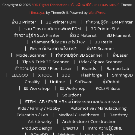
Copyright © 2026
3DD Digital Fabrication เครื่องพิมพ์3มิติ สแกนเนอร์ เลเซอร์
. Theme:
Himalayas
by ThemeGrill. Powered by
WordPress
.
👍3D Printer
3D Printer FDM
ทำความรู้จัก FDM Printer
รวม Tips เทคนิคการพิมพ์ FDM
3D Printer SLA
ทำความรู้จัก SLA Printer
👍3D Material
3D Filament
Filament กี่ประเภท อะไรบ้าง?
3D Resin
Resin กี่ประเภท อะไรบ้าง?
👍3D Scanner
Model Scanner
ทำความรู้จัก 3D Scanner
👍Laser
Tips & Trick 3D Scanner
Lidar / Space Scanner
ทำความรู้จัก CO2 / Fiber Laser
Brands
Bambu Lab
ELEGOO
XTOOL
3DD
Flashforge
Shining3D
Creality
Unitree
Software
👍Robot
📖 Workshop
📖 Workshop
KOL/Affiliate
Solutions
STEM LAB / FABLAB รับทำห้องเรียน แลปนวัตกรรม
Kids / Family / Hobby
Automotive / Manufacturing
Education / Lab
Medical / Healthcare
Dentistry
Art / Jewelry
Architecture / Construction
Product Design
บทความ
Intro ความรู้มือใหม่
#FreeDD
Webinar
บทความทั้งหมด