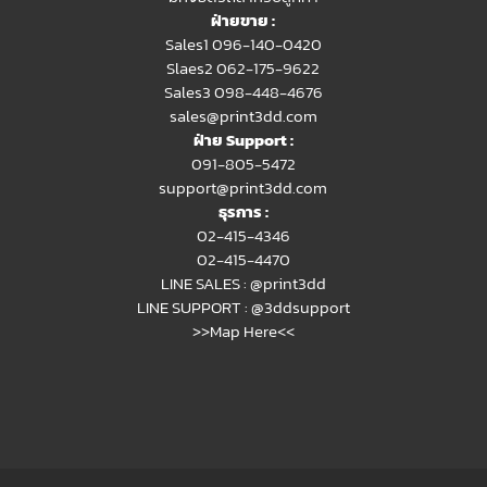
ฝ่ายขาย :
Sales1 096-140-0420
Slaes2
062-175-9622
Sales3 098-448-4676
sales@print3dd.com
ฝ่าย Support :
091-805-5472
support@print3dd.com
ธุรการ :
02-415-4346
02-415-4470
LINE SALES :
@print3dd
LINE SUPPORT :
@3ddsupport
>>Map Here<<