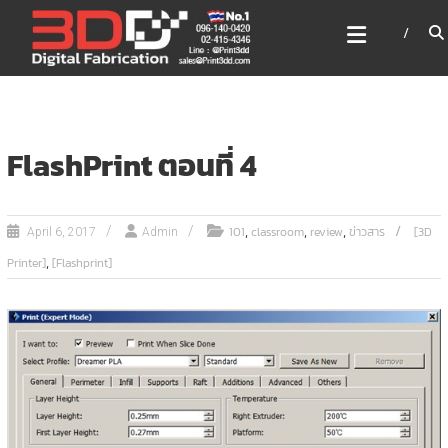
Skip
3DD DIGITAL FABRICATION
to
เครื่องพิมพ์3มิติ สแกนเนอร์
content
เลเซอร์
3DD Digital Fabrication 3D Printer | 3D Scanner |
Laser
FlashPrint ตอนที่ 4
,
,
,
101
classroom
review
ข่าวสาร
[3D
April 6, 2017
Admin
,
Printer]
[Flashprint]