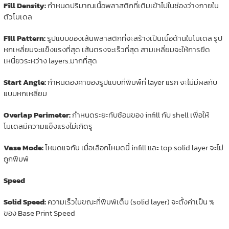
Fill Density:
กำหนดปริมาณเนื้อพลาสติกที่เติมเข้าไปในช่องว่างภายใน
ตัวโมเดล
Fill Pattern:
รูปแบบของเส้นพลาสติกที่จะสร้างเป็นเนื้อด้านในโมเดล รูป
หกเหลี่ยมจะแข็งแรงที่สุด เส้นตรงจะเร็วที่สุด สามเหลี่ยมจะให้การยึด
เหนี่ยวระหว่าง layers.มากที่สุด
Start Angle:
กำหนดองศาของรูปแบบที่พิมพ์ที่ layer แรก จะไม่มีผลกับ
แบบหกเหลี่ยม
Overlap Perimeter:
กำหนดระยะทับซ้อนของ infill กับ shell เพื่อให้
โมเดลมีความแข็งแรงไม่เกิดรู
Vase Mode:
โหมดแจกัน เมื่อเลือกโหมดนี้ infill และ top solid layer จะไม่
ถูกพิมพ์
Speed
Solid Speed:
ความเร็วในขณะที่พิมพ์เต็ม (solid layer) จะตั้งค่าเป็น %
ของ Base Print Speed