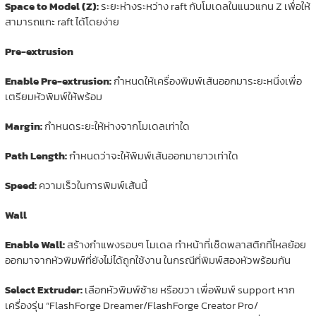
Space to Model (Z):
ระยะห่างระหว่าง raft กับโมเดลในแนวแกน Z เพื่อให้
สามารถแกะ raft ได้โดยง่าย
Pre-extrusion
Enable Pre-extrusion:
กำหนดให้เครื่องพิมพ์เส้นออกมาระยะหนึ่งเพื่อ
เตรียมหัวพิมพ์ให้พร้อม
Margin:
กำหนดระยะให้ห่างจากโมเดลเท่าใด
Path Length:
กำหนดว่าจะให้พิมพ์เส้นออกมายาวเท่าใด
Speed:
ความเร็วในการพิมพ์เส้นนี้
Wall
Enable Wall:
สร้างกำแพงรอบๆ โมเดล ทำหน้าที่เช็ดพลาสติกที่ไหลย้อย
ออกมาจากหัวพิมพ์ที่ยังไม่ได้ถูกใช้งาน ในกรณีที่พิมพ์สองหัวพร้อมกัน
Select Extruder:
เลือกหัวพิมพ์ซ้าย หรือขวา เพื่อพิมพ์ support หาก
เครื่องรุ่น “FlashForge Dreamer/FlashForge Creator Pro/