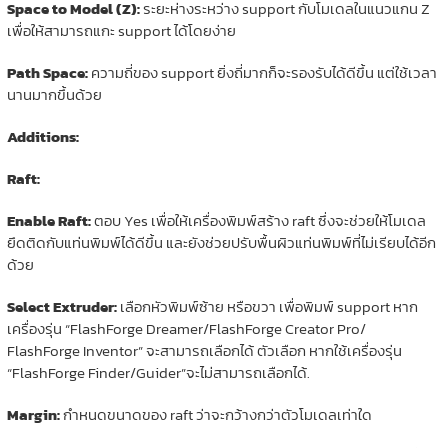
Space to Model (Z):
ระยะห่างระหว่าง support กับโมเดลในแนวแกน Z
เพื่อให้สามารถแกะ support ได้โดยง่าย
Path Space:
ความถี่ของ support ยิ่งถี่มากก็จะรองรับได้ดีขึ้น แต่ใช้เวลา
นานมากขึ้นด้วย
Additions:
Raft:
Enable Raft:
ตอบ Yes เพื่อให้เครื่องพิมพ์สร้าง raft ซึ่งจะช่วยให้โมเดล
ยึดติดกับแท่นพิมพ์ได้ดีขึ้น และยังช่วยปรับพื้นผิวแท่นพิมพ์ที่ไม่เรียบได้อีก
ด้วย
Select Extruder:
เลือกหัวพิมพ์ซ้าย หรือขวา เพื่อพิมพ์ support หาก
เครื่องรุ่น “FlashForge Dreamer/FlashForge Creator Pro/
FlashForge Inventor” จะสามารถเลือกได้ ตัวเลือก หากใช้เครื่องรุ่น
“FlashForge Finder/Guider”จะไม่สามารถเลือกได้.
Margin:
กำหนดขนาดของ raft ว่าจะกว้างกว่าตัวโมเดลเท่าใด