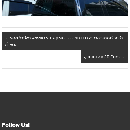
←
รองเท้ากีฬา Adidas รุ่น AlphaEDGE 4D LTD จะวางตลาดเร็วกว่า
กำหนด
อูคูเลเล่จาก3D Print
→
Follow Us!