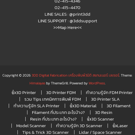
02-415-4346
02-415-4470
LINE SALES :
@print3dd
LINE SUPPORT :
@3ddsupport
>>Map Here<<
Copyright © 2026
3DD Digital Fabrication เครื่องพิมพ์3มิติ สแกนเนอร์ เลเซอร์
. Theme:
Himalayas
by ThemeGrill. Powered by
WordPress
.
👍3D Printer
3D Printer FDM
ทำความรู้จัก FDM Printer
รวม Tips เทคนิคการพิมพ์ FDM
3D Printer SLA
ทำความรู้จัก SLA Printer
👍3D Material
3D Filament
Filament กี่ประเภท อะไรบ้าง?
3D Resin
Resin กี่ประเภท อะไรบ้าง?
👍3D Scanner
Model Scanner
ทำความรู้จัก 3D Scanner
👍Laser
Tips & Trick 3D Scanner
Lidar / Space Scanner