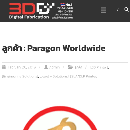
Skip
3DD DIGITAL FABRICATION
to
เครื่องพิมพ์3มิติ สแกนเนอร์
content
เลเซอร์
3DD Digital Fabrication 3D Printer | 3D Scanner |
Laser
ลูกค้า : Paragon Worldwide
,
ลูกค้า
[3D Printer]
February 20, 2018
Admin
,
,
[Engineering Solutions]
[Jewelry Solutions]
[SLA/DLP Printer]