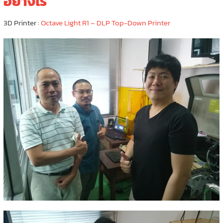
อย่างไร
3D Printer :
Octave Light R1 – DLP Top-Down Printer