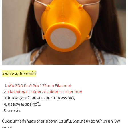
วัสดุและอุปกรณ์ที่ใช้
เส้น 3DD PLA Pro 1.75mm Filament
Flashforge Guider2/Guider2s 3D Printer
โมเดล (จะสร้างเอง หรือหาโหลดฟรีก็ได้)
กรองฟิลเตอร์ ทั่วไป
สายรัด
ขั้นตอนการทำก็แสนง่ายหลังจาก ปริ้นท์โมเดลเสร็จแล้วก็นำมา แกะซัพ
พอร์ท