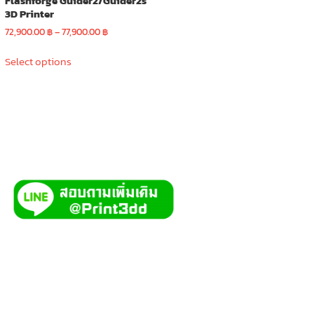
Flashforge Guider2/Guider2s
3D Printer
Price
72,900.00
฿
–
77,900.00
฿
range:
This
72,900.00 ฿
Select options
product
through
has
77,900.00 ฿
multiple
variants.
The
options
may
be
chosen
on
the
product
page