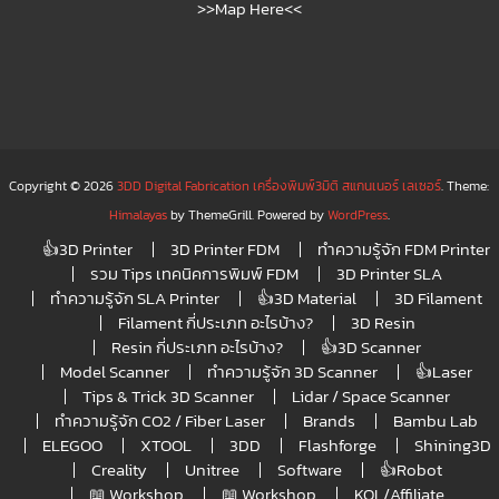
>>Map Here<<
Copyright © 2026
3DD Digital Fabrication เครื่องพิมพ์3มิติ สแกนเนอร์ เลเซอร์
. Theme:
Himalayas
by ThemeGrill. Powered by
WordPress
.
👍3D Printer
3D Printer FDM
ทำความรู้จัก FDM Printer
รวม Tips เทคนิคการพิมพ์ FDM
3D Printer SLA
ทำความรู้จัก SLA Printer
👍3D Material
3D Filament
Filament กี่ประเภท อะไรบ้าง?
3D Resin
Resin กี่ประเภท อะไรบ้าง?
👍3D Scanner
Model Scanner
ทำความรู้จัก 3D Scanner
👍Laser
Tips & Trick 3D Scanner
Lidar / Space Scanner
ทำความรู้จัก CO2 / Fiber Laser
Brands
Bambu Lab
ELEGOO
XTOOL
3DD
Flashforge
Shining3D
Creality
Unitree
Software
👍Robot
📖 Workshop
📖 Workshop
KOL/Affiliate