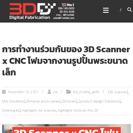
Skip
3DD DIGITAL FABRICATION
to
เครื่องพิมพ์3มิติ สแกนเนอร์
content
เลเซอร์
3DD Digital Fabrication 3D Printer | 3D Scanner |
Laser
การทำงานร่วมกันของ 3D Scanner
x CNC โฟมจากงานรูปปั้นพระขนาด
เล็ก
,
,
,
101
ข่าวสาร
ลูกค้า
[3D scanner]
November 16, 2021
Joe
,
,
,
,
[Art Solutions]
[Einscan pro2x series]
[Einscan]
[product design Solutions]
,
,
[Shining3d]
highlight-3d-scanner
highlight-EinScan Pro 2X