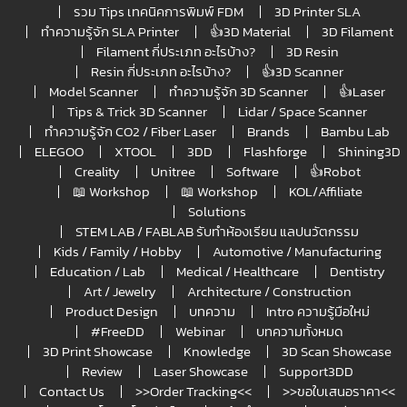
รวม Tips เทคนิคการพิมพ์ FDM
3D Printer SLA
ทำความรู้จัก SLA Printer
👍3D Material
3D Filament
Filament กี่ประเภท อะไรบ้าง?
3D Resin
Resin กี่ประเภท อะไรบ้าง?
👍3D Scanner
Model Scanner
ทำความรู้จัก 3D Scanner
👍Laser
Tips & Trick 3D Scanner
Lidar / Space Scanner
ทำความรู้จัก CO2 / Fiber Laser
Brands
Bambu Lab
ELEGOO
XTOOL
3DD
Flashforge
Shining3D
Creality
Unitree
Software
👍Robot
📖 Workshop
📖 Workshop
KOL/Affiliate
Solutions
STEM LAB / FABLAB รับทำห้องเรียน แลปนวัตกรรม
Kids / Family / Hobby
Automotive / Manufacturing
Education / Lab
Medical / Healthcare
Dentistry
Art / Jewelry
Architecture / Construction
Product Design
บทความ
Intro ความรู้มือใหม่
#FreeDD
Webinar
บทความทั้งหมด
3D Print Showcase
Knowledge
3D Scan Showcase
Review
Laser Showcase
Support3DD
Contact Us
>>Order Tracking<<
>>ขอใบเสนอราคา<<