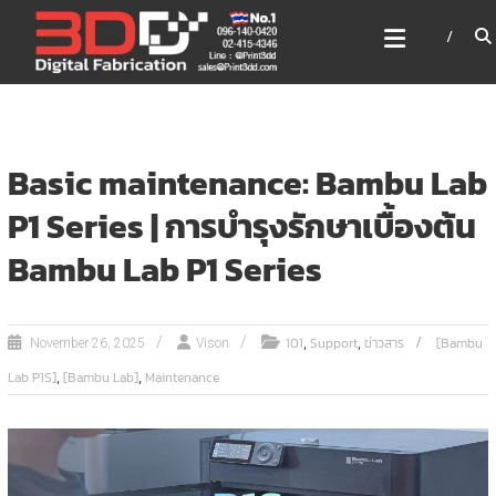
Skip
3DD DIGITAL FABRICATION
to
เครื่องพิมพ์3มิติ สแกนเนอร์
content
เลเซอร์
3DD Digital Fabrication 3D Printer | 3D Scanner |
Laser
Basic maintenance: Bambu Lab
P1 Series | การบำรุงรักษาเบื้องต้น
Bambu Lab P1 Series
,
,
101
Support
ข่าวสาร
[Bambu
November 26, 2025
Vison
,
,
Lab P1S]
[Bambu Lab]
Maintenance