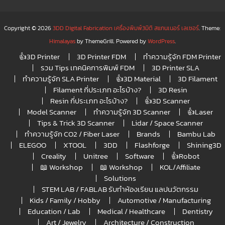
Copyright © 2026
3DD Digital Fabrication เครื่องพิมพ์3มิติ สแกนเนอร์ เลเซอร์
. Theme:
Himalayas
by ThemeGrill. Powered by
WordPress
.
👍3D Printer
3D Printer FDM
ทำความรู้จัก FDM Printer
รวม Tips เทคนิคการพิมพ์ FDM
3D Printer SLA
ทำความรู้จัก SLA Printer
👍3D Material
3D Filament
Filament กี่ประเภท อะไรบ้าง?
3D Resin
Resin กี่ประเภท อะไรบ้าง?
👍3D Scanner
Model Scanner
ทำความรู้จัก 3D Scanner
👍Laser
Tips & Trick 3D Scanner
Lidar / Space Scanner
ทำความรู้จัก CO2 / Fiber Laser
Brands
Bambu Lab
ELEGOO
XTOOL
3DD
Flashforge
Shining3D
Creality
Unitree
Software
👍Robot
📖 Workshop
📖 Workshop
KOL/Affiliate
Solutions
STEM LAB / FABLAB รับทำห้องเรียน แลปนวัตกรรม
Kids / Family / Hobby
Automotive / Manufacturing
Education / Lab
Medical / Healthcare
Dentistry
Art / Jewelry
Architecture / Construction