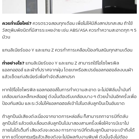
ควรทำเมื่อไหร่?
ควรตรวจสอบทุกเดือน เพื่อไม่ให้มีสิ่งสกปรกสะสม ถ้าใช้
วัสดุพิมพ์ชนิดที่มีสารระเหยง่าย เช่น ABS/ASA ควรทำความสะอาดทุก ๆ 5
ม้วน
แกนลิเนียร์ของ Y และแกน Z ควรทำการเคลือบป้องกันสนิมทุกสามเดือน
ทำอย่างไร?
แกนลิเนียร์ของ Y และแกน Z สามารถใช้ไอโซโพรพิล
แอลกอฮอล์ และผ้าที่ปราศจากฝุ่น โดยเทหรือสเปรย์แอลกอฮอล์ลงบนผ้า
แล้วเช็ดแท่งลิเนียร์เพื่อกำจัดสิ่งสกปรก
หากใช้ไอโซโพรพิล แอลกอฮอล์ในการทำความสะอาด จะไม่มีฟิล์มน้ำมันที่
เคลือบแท่งเหล็กเหลืออยู่ ดังนั้นต้องรีบเคลือบบาง ๆ ด้วยน้ำมันอีกครั้งเพื่อ
ป้องกันสนิม และระวังไม่ให้แอลกอฮอล์เข้าไปในตลับลูกปืนเป็นอันขาด
ถ้าลูกปืนมีเสียงดังเนื่องจากขาดการหล่อลื่น ก็สามารถทาจารบีที่ตลับ
ลูกปืนได้ แล้วขยับเลื่อนตลับลูกปืนไปมาสองสามครั้งเพื่อให้จารบีเขาไป
ภายในได้เต็มที่ เสียงดังจะลดลง การทาจารบีที่ตลับลูกปืนอาจจะเข้าถึงได้
ยาก แต่โดยทฤษฎีแล้วเสียงดังจะไม่มีผลกับงานพิมพ์ ดังนั้นจึงไม่ต้อง