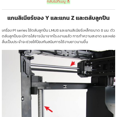
กลับไปที่เมนู 🔝
แกนลิเนียร์ของ Y และแกน Z และตลับลูกปืน
เครื่อง P1 series ใช้ตลับลูกปืน LMU8 และแกนลิเนียร์เหล็กขนาด 8 มม. ตัว
ตลับลูกปืนจะมีการใส่จารบีมาจากโรงงานแล้ว การทำความสะอาด และหล่อ
ลื่นเป็นประจำจะช่วยให้ป้องกันสนิมการใช้งานยาวนานขึ้น