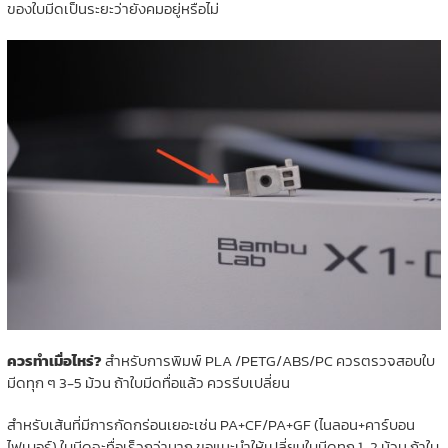
ของใบมีดเป็นระยะว่ายังคมอยู่หรือไม่
ควรทำเมื่อไหร่?
สำหรับการพิมพ์ PLA /PETG/ABS/PC ควรตรวจสอบใบ
มีดทุก ๆ 3-5 ม้วน ถ้าใบมีดทื่อแล้ว ควรรีบเปลี่ยน
สำหรับเส้นที่มีการกัดกร่อนเยอะเช่น PA+CF/PA+GF (ไนลอน+คาร์บอน
ไฟเบอร์) ใบมีดจะทื่อเร็วกว่ามาก ขอแนะนำให้เปลี่ยนใบมีดทุก 1-2 ม้วน ถ้าใบ