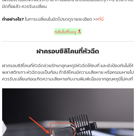
มีดทื่อแล้ว ควรรีบเปลี่ยน
ทำอย่างไร?
ในการเปลี่ยนใบมีดโปรดดูรายละเอียด >>
ที่นี่
กลับไปที่เมนู 🔝
ฝาครอบซิลิโคนที่หัวฉีด
ฝาครอบซิลิโคนที่หัวฉีดช่วยรักษาอุณหภูมิหัวฉีดให้คงที่ และยังป้องกันไม่ให้
พลาสติกเกาะหัวฉีดจนเป็นก้อน ถ้าซิลิโคนมีความเสียหาย หรือครอบหายไป
ควรรีบเปลี่ยนก่อนเกิดความเสียหายกับงานพิมพ์เนื่องจากอุณหภูมิไม่คงที่