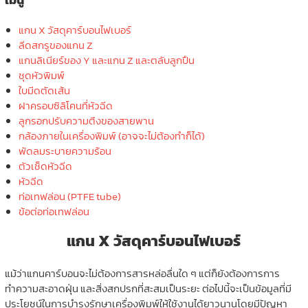
แกน X วัสดุคาร์บอนไฟเบอร์
ลีดสกรูของแกน Z
แกนลิเนียร์ของ Y และแกน Z และตลับลูกปืน
ชุดหัวพิมพ์
ใบมีดตัดเส้น
ฝาครอบซิลิโคนที่หัวฉีด
ลูกรอกปรับความตึงของสายพาน
กล้องภายในเครื่องพิมพ์ (อาจจะไม่ต้องทำก็ได้)
พัดลมระบายความร้อน
ตัวเช็ดหัวฉีด
หัวฉีด
ท่อเทฟล่อน (PTFE tube)
ข้อต่อท่อเทฟล่อน
แกน X วัสดุคาร์บอนไฟเบอร์
แม้ว่าแกนคาร์บอนจะไม่ต้องการสารหล่อลื่นใด ๆ แต่ก็ยังต้องการการ
ทำความสะอาดฝุ่น และสิ่งสกปรกที่สะสมเป็นระยะ ต่อไปนี้จะเป็นข้อมูลที่มี
ประโยชน์ในการบำรุงรักษาเครื่องพิมพ์ให้ใช้งานได้ยาวนานโดยมีปัญหา