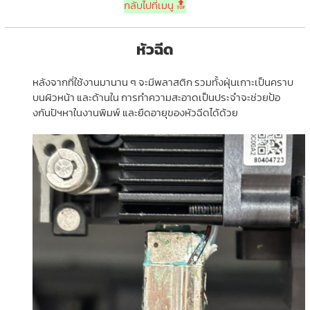
กลับไปที่เมนู 🔝
หัวฉีด
หลังจากที่ใช้งานมานาน ๆ จะมีพลาสติก รวมทั้งฝุ่นเกาะเป็นคราบ
บนผิวหน้า และด้านใน การทำความสะอาดเป็นประจำจะช่วยป้อ
งกันปัฯหาในงานพิมพ์ และยืดอายุของหัวฉีดได้ด้วย