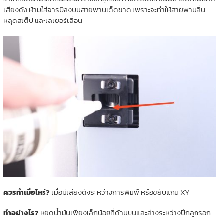
เสียงดัง ห้ามใส่จารบีลงบนสายพานเด็ดขาด เพราะจะทำให้สายพานลื่น
หลุดสเต็ป และเลเยอร์เลื่อน
ควรทำเมื่อไหร่?
เมื่อมีเสียงดังระหว่างการพิมพ์ หรือขยับแกน XY
ทำอย่างไร?
หยดน้ำมันเพียงเล็กน้อยที่ด้านบนและล่างระหว่างปีกลูกรอก