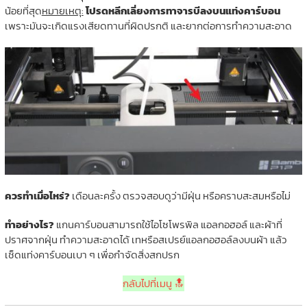
น้อยที่สุด
หมายเหตุ:
โปรดหลีกเลี่ยงการทาจารบีลงบนแท่งคาร์บอน
เพราะมันจะเกิดแรงเสียดทานที่ผิดปรกติ และยากต่อการทำความสะอาด
ควรทำเมื่อไหร่?
เดือนละครั้ง ตรวจสอบดูว่ามีฝุ่น หรือคราบสะสมหรือไม่
ทำอย่างไร?
แกนคาร์บอนสามารถใช้ไอโซโพรพิล แอลกอฮอล์ และผ้าที่
ปราศจากฝุ่น ทำความสะอาดได้ เทหรือสเปรย์แอลกอฮอล์ลงบนผ้า แล้ว
เช็ดแท่งคาร์บอนเบา ๆ เพื่อกำจัดสิ่งสกปรก
กลับไปที่เมนู 🔝