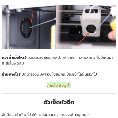
ควรทำเมื่อไหร่?
ควรตรวจสอบทุกสัปดาห์ และทำความสะอาด ไม่ให้ฝุ่นมา
สะสมในพัดลม
ทำอย่างไร?
ปิดเครื่องพิมพ์ก่อน ใช้ลมกระป๋องเป่าไล่ฝุ่นออกไป
กลับไปที่เมนู 🔝
ตัวเช็ดหัวฉีด
มันมีส่วนสำคัญที่ทำให้งานไม่เลอะ ควรตรวจเช็คอยู่เสมอ