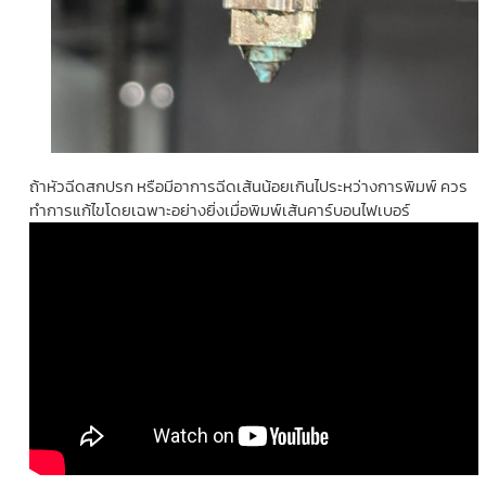
ถ้าหัวฉีดสกปรก หรือมีอาการฉีดเส้นน้อยเกินไประหว่างการพิมพ์ ควร
ทำการแก้ไขโดยเฉพาะอย่างยิ่งเมื่อพิมพ์เส้นคาร์บอนไฟเบอร์