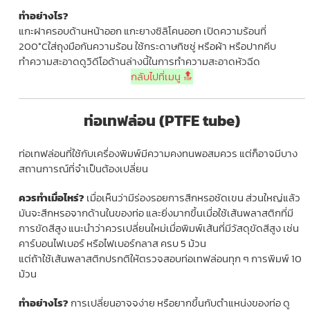
ทำอย่างไร?
แกะฝาครอบด้านหน้าออก แกะยางซิลิโคนออก เปิดความร้อนที่
200°Cใส่ถุงมือกันความร้อน ใช้กระดาษทิชชู่ หรือผ้า หรือปากคีบ
ทำความสะอาดดูวิดีโอด้านล่างนี้ในการทำความสะอาดหัวฉีด
กลับไปที่เมนู 🔝
ท่อเทฟล่อน (PTFE tube)
ท่อเทฟล่อนที่ใช้กับเครื่องพิมพ์มีความคงทนพอสมควร แต่ก็อาจมีบาง
สถานการณ์ที่จำเป็นต้องเปลี่ยน
ควรทำเมื่อไหร่?
เมื่อเห็นว่ามีร่องรอยการสึกหรอชัดเขน ส่วนใหญ่แล้ว
มันจะสึกหรอจากด้านในของท่อ และยิ่งมากขึ้นเมื่อใช้เส้นพลาสติกที่มี
การขัดสีสูง แนะนำว่าควรเปลี่ยนใหม่เมื่อพิมพ์เส้นที่มีวัสดุขัดสีสูง เช่น
คาร์บอนไฟเบอร์ หรือไฟเบอร์กลาส ครบ 5 ม้วน
แต่ถ้าใช้เส้นพลาสติกปรกติให้ตรวจสอบท่อเทฟล่อนทุก ๆ การพิมพ์ 10
ม้วน
ทำอย่างไร?
การเปลี่ยนอาจจง่าย หรือยากขึ้นกับตำแหน่งของท่อ ดู