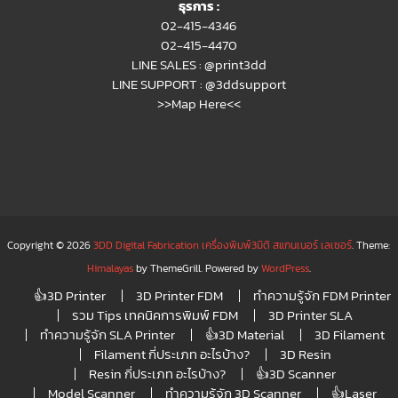
ธุรการ :
02-415-4346
02-415-4470
LINE SALES :
@print3dd
LINE SUPPORT :
@3ddsupport
>>Map Here<<
Copyright © 2026
3DD Digital Fabrication เครื่องพิมพ์3มิติ สแกนเนอร์ เลเซอร์
. Theme:
Himalayas
by ThemeGrill. Powered by
WordPress
.
👍3D Printer
3D Printer FDM
ทำความรู้จัก FDM Printer
รวม Tips เทคนิคการพิมพ์ FDM
3D Printer SLA
ทำความรู้จัก SLA Printer
👍3D Material
3D Filament
Filament กี่ประเภท อะไรบ้าง?
3D Resin
Resin กี่ประเภท อะไรบ้าง?
👍3D Scanner
Model Scanner
ทำความรู้จัก 3D Scanner
👍Laser