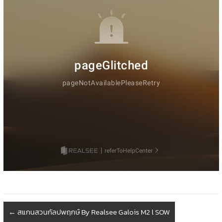
←
สแกนสวนกัลปพฤกษ์ By Realsee Galois M2 l SOW