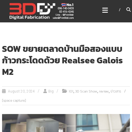
Skip
3DD DIGITAL FABRICATION
to
เครื่องพิมพ์3มิติ สแกนเนอร์
content
เลเซอร์
3DD Digital Fabrication 3D Printer | 3D Scanner |
Laser
SOW ขยายตลาดบ้านมือสองแบบ
ก้าวกระโดดด้วย Realsee Galois
M2
,
,
,
101
3D Scan Show
review
ข่าวสาร
August 20, 2024
Big
[space capture]