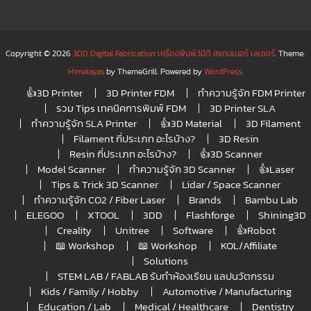
Copyright © 2026
3DD Digital Fabrication เครื่องพิมพ์3มิติ สแกนเนอร์ เลเซอร์
. Theme:
Himalayas
by ThemeGrill. Powered by
WordPress
.
👍3D Printer
3D Printer FDM
ทำความรู้จัก FDM Printer
รวม Tips เทคนิคการพิมพ์ FDM
3D Printer SLA
ทำความรู้จัก SLA Printer
👍3D Material
3D Filament
Filament กี่ประเภท อะไรบ้าง?
3D Resin
Resin กี่ประเภท อะไรบ้าง?
👍3D Scanner
Model Scanner
ทำความรู้จัก 3D Scanner
👍Laser
Tips & Trick 3D Scanner
Lidar / Space Scanner
ทำความรู้จัก CO2 / Fiber Laser
Brands
Bambu Lab
ELEGOO
XTOOL
3DD
Flashforge
Shining3D
Creality
Unitree
Software
👍Robot
📖 Workshop
📖 Workshop
KOL/Affiliate
Solutions
STEM LAB / FABLAB รับทำห้องเรียน แลปนวัตกรรม
Kids / Family / Hobby
Automotive / Manufacturing
Education / Lab
Medical / Healthcare
Dentistry