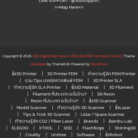
LINE SUPPORT :
@3ddsupport
>>Map Here<<
Copyright © 2026
3DD Digital Fabrication เครื่องพิมพ์3มิติ สแกนเนอร์ เลเซอร์
. Theme:
Himalayas
by ThemeGrill. Powered by
WordPress
.
👍3D Printer
3D Printer FDM
ทำความรู้จัก FDM Printer
รวม Tips เทคนิคการพิมพ์ FDM
3D Printer SLA
ทำความรู้จัก SLA Printer
👍3D Material
3D Filament
Filament กี่ประเภท อะไรบ้าง?
3D Resin
Resin กี่ประเภท อะไรบ้าง?
👍3D Scanner
Model Scanner
ทำความรู้จัก 3D Scanner
👍Laser
Tips & Trick 3D Scanner
Lidar / Space Scanner
ทำความรู้จัก CO2 / Fiber Laser
Brands
Bambu Lab
ELEGOO
XTOOL
3DD
Flashforge
Shining3D
Creality
Unitree
Software
👍Robot