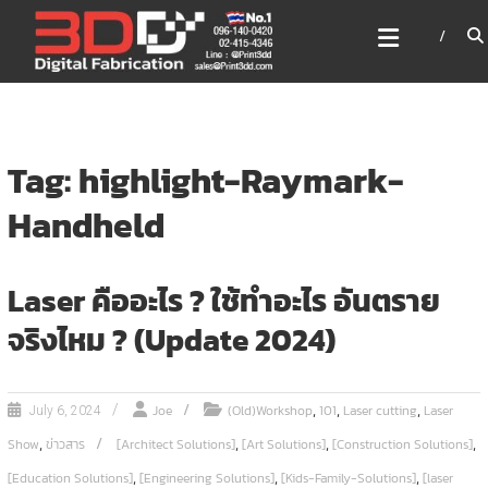
Skip
3DD DIGITAL FABRICATION
to
เครื่องพิมพ์3มิติ สแกนเนอร์
content
เลเซอร์
3DD Digital Fabrication 3D Printer | 3D Scanner |
Laser
Tag: highlight-Raymark-
Handheld
Laser คืออะไร ? ใช้ทำอะไร อันตราย
จริงไหม ? (Update 2024)
,
,
,
Joe
(Old)Workshop
101
Laser cutting
Laser
July 6, 2024
,
,
,
,
Show
ข่าวสาร
[Architect Solutions]
[Art Solutions]
[Construction Solutions]
,
,
,
[Education Solutions]
[Engineering Solutions]
[Kids-Family-Solutions]
[laser