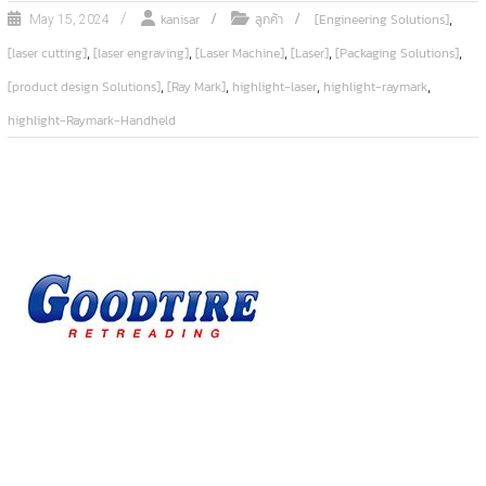
,
kanisar
ลูกค้า
[Engineering Solutions]
May 15, 2024
,
,
,
,
,
[laser cutting]
[laser engraving]
[Laser Machine]
[Laser]
[Packaging Solutions]
,
,
,
,
[product design Solutions]
[Ray Mark]
highlight-laser
highlight-raymark
highlight-Raymark-Handheld