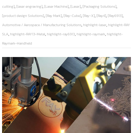
,
,
,
,
,
cutting]
[laser engraving]
[Laser Machine]
[Laser]
[Packaging Solutions]
,
,
,
,
,
,
[product design Solutions]
[Ray Mark]
[Ray-Cube]
[Ray-X]
[Ray4]
[Ray6913]
,
,
Automotive / Aerospace / Manufacturing Solutions
highlight-laser
highlight-RAY
,
,
,
,
SLA
highlight-RAY13-Metal
highlight-ray6913
highlight-raymark
highlight-
Raymark-Handheld