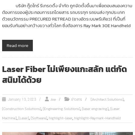
บริษัท กู๊ดไทร์ รีเทรดดิ้ง จํากัด ถูกจัดตั้งขึ้นมาเพื่อตอบสนองความ
ต้องการของผู้ประกอบการรถโดยสาร รถบรรทุก รถขนส่ง ทุกประเภท
ด้วยนวัตกรรม PRECURED RETREAD (ยางอัดระบบพรีเคียว) ที่เป็นที่
ยอมรับกันอย่างกว้างขวางทั่วโลก ซึ่งต้องการ Ray Mark 30E Handheld
Read more
Laser Fiber ไม่เพียงแกะสลัก แต่กัด
สนิมได้ด้วย
,
Joe
ข่าวสาร
[Architect Solutions]
January 13, 2023
,
,
,
[Construction Solutions]
[Engineering Solutions]
[laser engraving]
[Laser
,
,
,
,
Machine]
[Laser]
[Software]
highlight-laser
highlight-Raymark-Handheld