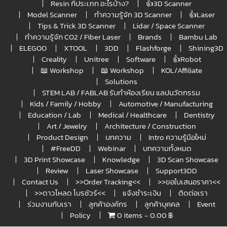
Resin กี่ประเภท อะไรบ้าง?
👍3D Scanner
Model Scanner
ทำความรู้จัก 3D Scanner
👍Laser
Tips & Trick 3D Scanner
Lidar / Space Scanner
ทำความรู้จัก CO2 / Fiber Laser
Brands
Bambu Lab
ELEGOO
XTOOL
3DD
Flashforge
Shining3D
Creality
Unitree
Software
👍Robot
📖 Workshop
📖 Workshop
KOL/Affiliate
Solutions
STEM LAB / FABLAB รับทำห้องเรียน แลปนวัตกรรม
Kids / Family / Hobby
Automotive / Manufacturing
Education / Lab
Medical / Healthcare
Dentistry
Art / Jewelry
Architecture / Construction
Product Design
บทความ
Intro ความรู้มือใหม่
#FreeDD
Webinar
บทความทั้งหมด
3D Print Showcase
Knowledge
3D Scan Showcase
Review
Laser Showcase
Support3DD
Contact Us
>>Order Tracking<<
>>ขอใบเสนอราคา<<
>>ดาวโหลด โบรชัวร์<<
แจ้งชำระเงิน
ติดต่อเรา
ร่วมงานกับเรา
ลูกค้าองค์กร
ลูกค้าบุคคล
Event
Policy
0 items
0.00 ฿