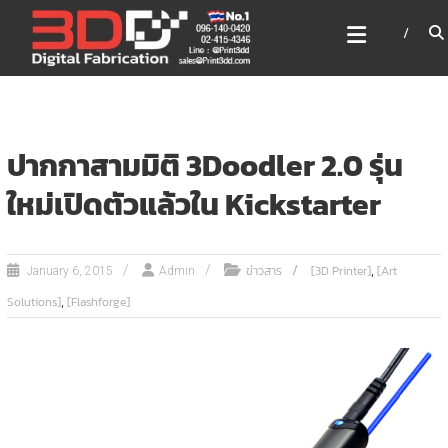
Skip
3DD DIGITAL FABRICATION
to
เครื่องพิมพ์3มิติ สแกนเนอร์
content
เลเซอร์
3DD Digital Fabrication 3D Printer | 3D Scanner |
Laser
ปากกาสามมิติ 3Doodler 2.0 รุ่น
ใหม่เปิดตัวแล้วใน Kickstarter
,
ข่าวสาร
[3D Printer]
[Art
January 6, 2015
Admin
,
Solutions]
[Flashforge]