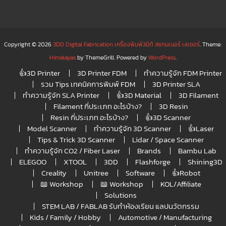
Copyright © 2026
3DD Digital Fabrication เครื่องพิมพ์3มิติ สแกนเนอร์ เลเซอร์
. Theme:
Himalayas
by ThemeGrill. Powered by
WordPress
.
👍3D Printer
3D Printer FDM
ทำความรู้จัก FDM Printer
รวม Tips เทคนิคการพิมพ์ FDM
3D Printer SLA
ทำความรู้จัก SLA Printer
👍3D Material
3D Filament
Filament กี่ประเภท อะไรบ้าง?
3D Resin
Resin กี่ประเภท อะไรบ้าง?
👍3D Scanner
Model Scanner
ทำความรู้จัก 3D Scanner
👍Laser
Tips & Trick 3D Scanner
Lidar / Space Scanner
ทำความรู้จัก CO2 / Fiber Laser
Brands
Bambu Lab
ELEGOO
XTOOL
3DD
Flashforge
Shining3D
Creality
Unitree
Software
👍Robot
📖 Workshop
📖 Workshop
KOL/Affiliate
Solutions
STEM LAB / FABLAB รับทำห้องเรียน แลปนวัตกรรม
Kids / Family / Hobby
Automotive / Manufacturing