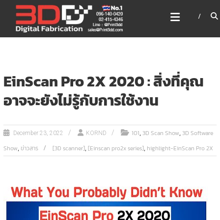
Skip
3DD DIGITAL FABRICATION
to
เครื่องพิมพ์3มิติ สแกนเนอร์
content
เลเซอร์
3DD Digital Fabrication 3D Printer | 3D Scanner |
Laser
EinScan Pro 2X 2020 : สิ่งที่คุณ
อาจจะยังไม่รู้กับการใช้งาน
,
,
101
3D Scan Show
3D Software
December 23, 2022
KORND
,
,
,
Show
ข่าวสาร
[3D scanner]
[Einscan pro2x series]
highlight-EinScan Pro 2X