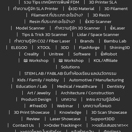
รวม Tips เทคนิคการพิมพ์ FDM
3D Printer SLA
ทำความรู้จัก SLA Printer
👍3D Material
3D Filament
Filament กี่ประเภท อะไรบ้าง?
3D Resin
Resin กี่ประเภท อะไรบ้าง?
👍3D Scanner
Model Scanner
ทำความรู้จัก 3D Scanner
👍Laser
Tips & Trick 3D Scanner
Lidar / Space Scanner
ทำความรู้จัก CO2 / Fiber Laser
Brands
Bambu Lab
ELEGOO
XTOOL
3DD
Flashforge
Shining3D
Creality
Unitree
Software
👍Robot
📖 Workshop
📖 Workshop
KOL/Affiliate
Solutions
STEM LAB / FABLAB รับทำห้องเรียน แลปนวัตกรรม
Kids / Family / Hobby
Automotive / Manufacturing
Education / Lab
Medical / Healthcare
Dentistry
Art / Jewelry
Architecture / Construction
Product Design
บทความ
Intro ความรู้มือใหม่
#FreeDD
Webinar
บทความทั้งหมด
3D Print Showcase
Knowledge
3D Scan Showcase
Review
Laser Showcase
Support3DD
Contact Us
>>Order Tracking<<
>>ขอใบเสนอราคา<<
>>ดาวโหลด โบรชัวร์<<
แจ้งชำระเงิน
ติดต่อเรา