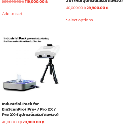
2X+/HD(อุปกรณ์เสริม/ต่อพ่วง)
Original
Current
209,000.00
฿
119,000.00
฿
price
price
Original
Current
40,000.00
฿
29,900.00
฿
was:
is:
Add to cart
price
price
This
209,000.00 ฿.
119,000.00 ฿.
was:
is:
Select options
product
40,000.00 ฿.
29,900.00 ฿
has
multiple
variants.
The
options
may
be
chosen
on
the
product
page
Industrial Pack for
EinScanPro/ Pro+ / Pro 2X /
Pro 2X+(อุปกรณ์เสริม/ต่อพ่วง)
Original
Current
40,000.00
฿
29,900.00
฿