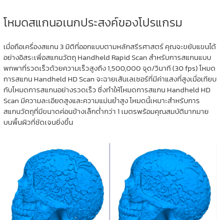
โหมดสแกนอเนกประสงค์ของโปรแกรม
เมื่อถือเครื่องสแกน 3 มิติที่ออกแบบตามหลักสรีรศาสตร์ คุณจะขยับแขนได้
อย่างอิสระเพื่อสแกนวัตถุ Handheld Rapid Scan สำหรับการสแกนแบบ
พกพาที่รวดเร็วด้วยความเร็วสูงถึง 1,500,000 จุด/วินาที (30 fps) โหมด
การสแกน Handheld HD Scan จะฉายเส้นเลเซอร์ที่มีค่าแสงที่สูงเมื่อเทียบ
กับโหมดการสแกนอย่างรวดเร็ว ซึ่งทำให้โหมดการสแกน Handheld HD
Scan มีความละเอียดสูงและความแม่นยำสูง โหมดนี้เหมาะสำหรับการ
สแกนวัตถุที่มีขนาดค่อนข้างเล็กต่ำกว่า 1 เมตรพร้อมคุณสมบัติมากมาย
บนพื้นผิวที่ชัดเจนยิ่งขึ้น