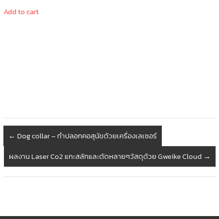
price
price
was:
is:
Add to cart
40,000.00 ฿.
29,900.00 ฿.
←
Dog collar – ทำปลอกคอสุนัขด้วยเครื่องเลเซอร์
ผลงาน Laser Co2 แกะสลักและตัดหลายๆวัสดุด้วย Gweike Cloud
→