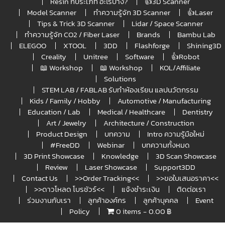
Resin กี่ประเภท อะไรบ้าง?
👍3D Scanner
Model Scanner
ทำความรู้จัก 3D Scanner
👍Laser
Tips & Trick 3D Scanner
Lidar / Space Scanner
ทำความรู้จัก CO2 / Fiber Laser
Brands
Bambu Lab
ELEGOO
XTOOL
3DD
Flashforge
Shining3D
Creality
Unitree
Software
👍Robot
📖 Workshop
📖 Workshop
KOL/Affiliate
Solutions
STEM LAB / FABLAB รับทำห้องเรียน แลปนวัตกรรม
Kids / Family / Hobby
Automotive / Manufacturing
Education / Lab
Medical / Healthcare
Dentistry
Art / Jewelry
Architecture / Construction
Product Design
บทความ
Intro ความรู้มือใหม่
#FreeDD
Webinar
บทความทั้งหมด
3D Print Showcase
Knowledge
3D Scan Showcase
Review
Laser Showcase
Support3DD
Contact Us
>>Order Tracking<<
>>ขอใบเสนอราคา<<
>>ดาวโหลด โบรชัวร์<<
แจ้งชำระเงิน
ติดต่อเรา
ร่วมงานกับเรา
ลูกค้าองค์กร
ลูกค้าบุคคล
Event
Policy
0 items
0.00 ฿