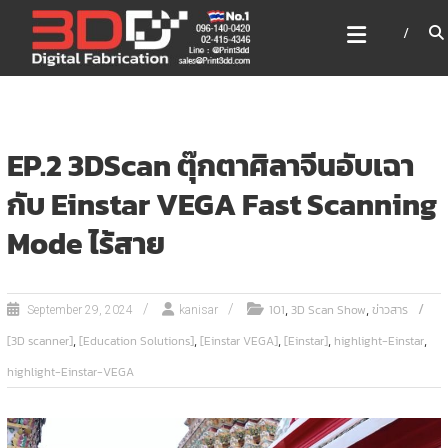
Skip
3DD DIGITAL FABRICATION
to
เครื่องพิมพ์3มิติ สแกนเนอร์
content
เลเซอร์
3DD Digital Fabrication 3D Printer | 3D Scanner |
Laser
EP.2 3DScan ตุ๊กตาศิลาจีนอับเฉา
กับ Einstar VEGA Fast Scanning
Mode ไร้สาย
,
,
101
3D Scan Show
ข่าวสาร
September 29, 2024
kanisar
,
,
,
,
,
[3D scanner]
[Education Solutions]
[Einstar VEGA]
[Einstar]
highlight-Einstar
highlight-Einstar-VEGA