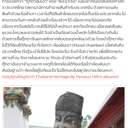
ทำไมเรียกว่า “ตุ๊กตาอับเฉา” หรือ “อับเฉาเรือ” เนื่องจากในรัชสมัยรัชกาลที่
3 ประเทศไทย (สยาม) มีการค้าขายสินค้ากับประเทศจีน ด้วยการขนส่ง
สินค้าด้วยเรือสำเภา เวลาไปก็มีสินค้าไทยบรรทุกไปเต็มเรือ แต่เวลากลับ ไม่
สามารถเดินทางกลับด้วยลำเรือเปล่าๆ ได้ เนื่องจากจะไม่ปลอดภัย
เนื่องจากเรือสมัยโบาณใช้ไม้ที่มีน้ำหนักเบา และท้องโกลน เมื่อเจอคลื่นลม
แรงจะโครงและอาจล่มได้ จึงจำเป็นต้องถ่วงน้ำหนัก ไม่ให้เรือเบาเกินไป
ด้วยการซื้อตุ๊กตาจีนแกะสลักจากหินบรรทุกกลับมาด้วย โดยนำตุ๊กตาหิน
ไปไว้ที่ห้องใต้ท้องเรือ ที่เรียกว่า ห้องอับเฉา (Flood chamber) เมื่อกลับถึง
ประเทศไทย (ไม่รู้จะนำไปใช้ประโยชน์อะไร) จึงนำไปถวายวัด เพื่อใช้ตกแต่ง
สถานที่ ณ วัดราชโอรสาราม วัดประจำรัชกาลที่ 3 ซึ่งมีสวนจีนประดับ
ตุ๊กตาอับเฉาจำนวนมาก เหตุที่เรียกห้องใต้ท้องเรือนี้ว่าห้องอับเฉา
สันนิษฐานว่า ห้องนี้อยู่ในท้องเรือ ไม่มีใครลงไปอยู่ มีความเงียบเหงา
(ขอบคุณข้อมูลจาก Thailand Heritage By Perseus 14th’s albums)