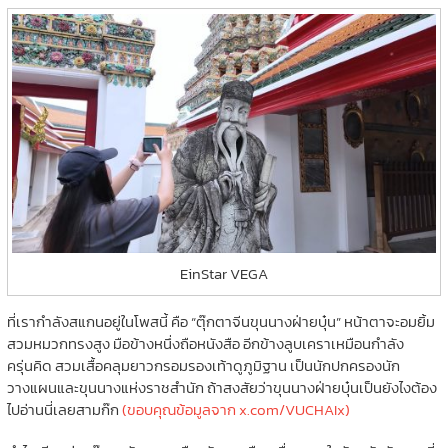
EinStar VEGA
ที่เรากำลังสแกนอยู่ในโพสนี้ คือ “ตุ๊กตาจีนขุนนางฝ่ายบุ๋น” หน้าตาจะอมยิ้ม
สวมหมวกทรงสูง มือข้างหนึ่งถือหนังสือ อีกข้างลูบเคราเหมือนกำลัง
ครุ่นคิด สวมเสื้อคลุมยาวกรอมรองเท้าดูภูมิฐาน เป็นนักปกครองนัก
วางแผนและขุนนางแห่งราชสำนัก ถ้าสงสัยว่าขุนนางฝ่ายบุ๋นเป็นยังไงต้อง
ไปอ่านนี่เลยสามก๊ก
(ขอบคุณข้อมูลจาก x.com/VUCHAIx)