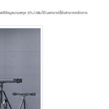
าไฟล์ข้อมูลนามสกุล .STL/.OBJ ได้ นอกจากนี้ยังสามารถจัดการ