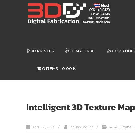
Skip
3DD DIGITAL
to
content
FABRICATION
เครื่องพิมพ์3มิติ
สแกนเนอร์
เลเซอร์
👍3D PRINTER
👍3D MATERIAL
👍3D SCANNE
3DD Digital
Fabrication
0 ITEMS
0.00 ฿
3D Printer |
3D Scanner
| Laser
Intelligent 3D Texture Ma
,
review
ข่าวสาร
April 12, 2025
Tao Tao Tao Tao