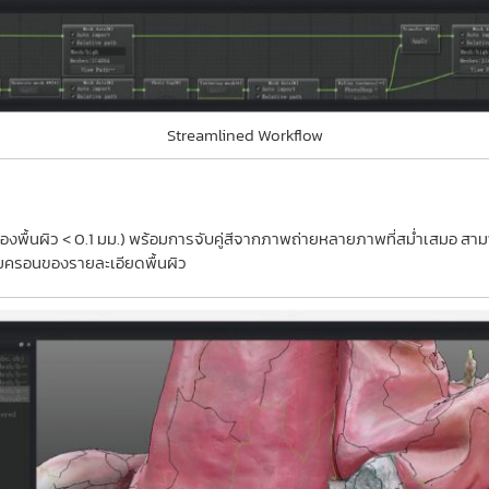
Streamlined Workflow
องพื้นผิว < 0.1 มม.) พร้อมการจับคู่สีจากภาพถ่ายหลายภาพที่สม่ำเสมอ ส
กไมครอนของรายละเอียดพื้นผิว