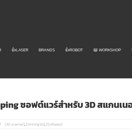
R
👍LASER
BRANDS
👍ROBOT
📖 WORKSHOP
pping ซอฟต์แวร์สำหรับ 3D สแกนเนอ
,
,
[3D scanner]
[Shining3d]
[Software]