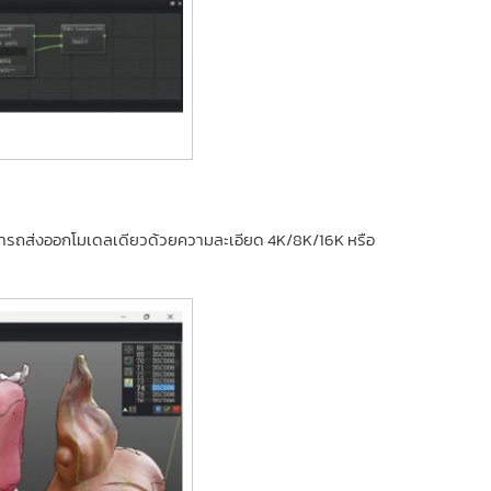
ามารถส่งออกโมเดลเดียวด้วยความละเอียด 4K/8K/16K หรือ