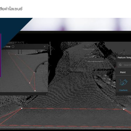
เสียค่าไลเซนซ์