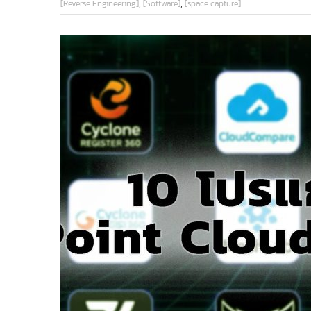
,
,
[Reverse Engineering]
[Software]
[space capture]