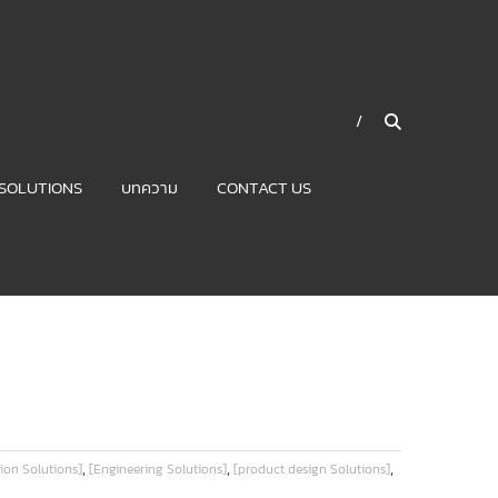
SOLUTIONS
บทความ
CONTACT US
,
,
,
ion Solutions]
[Engineering Solutions]
[product design Solutions]