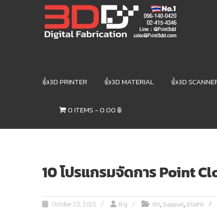
Skip
3DD DIGITAL
to
content
FABRICATION
เครื่องพิมพ์3มิติ
สแกนเนอร์
เลเซอร์
👍3D PRINTER
👍3D MATERIAL
👍3D SCANNE
3DD Digital
Fabrication
0 ITEMS
0.00 ฿
3D Printer |
3D Scanner
| Laser
10 โปรแกรมจัดการ Point Clo
,
,
101
Support
ข่าวสาร
October 20, 2025
Big