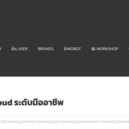
R
👍LASER
BRANDS
👍ROBOT
📖 WORKSHOP
ud ระดับมืออาชีพ
,
,
,
,
[3D scanner]
[Architect Solutions]
[Art Solutions]
[Construction Solutions]
[Educat