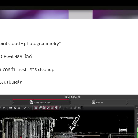
 point cloud + photogrammetry”
 Revit ฯลฯ) ได้ดี
จุด, การทำ mesh, การ cleanup
esk เป็นหลัก