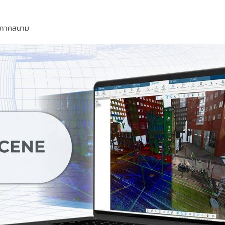
กนภาคสนาม