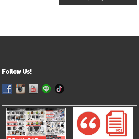
the
product
page
Follow Us!