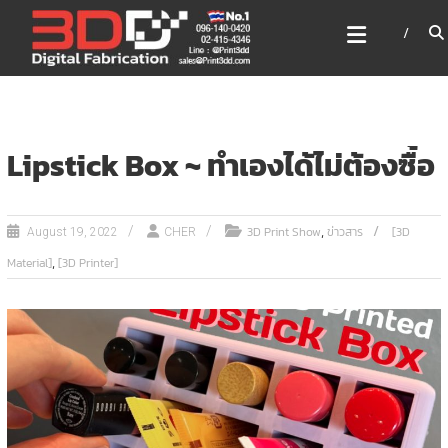
Skip
3DD DIGITAL FABRICATION
to
เครื่องพิมพ์3มิติ สแกนเนอร์
content
เลเซอร์
3DD Digital Fabrication 3D Printer | 3D Scanner |
Laser
Lipstick Box ~ ทำเองได้ไม่ต้องซื้อ
,
3D Print Show
ข่าวสาร
[3D
August 19, 2022
CHER
,
Material]
[3D Printer]