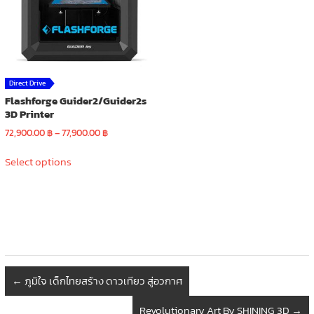
Direct Drive
Flashforge Guider2/Guider2s
3D Printer
Price
72,900.00
฿
–
77,900.00
฿
range:
This
72,900.00 ฿
Select options
product
through
has
77,900.00 ฿
multiple
variants.
The
options
may
be
←
ภูมิใจ เด็กไทยสร้าง ดาวเทียว สู่อวกาศ
chosen
on
Revolutionary Art By SHINING 3D
→