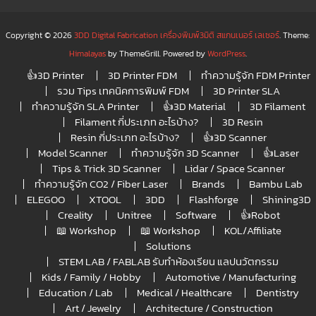
Copyright © 2026
3DD Digital Fabrication เครื่องพิมพ์3มิติ สแกนเนอร์ เลเซอร์
. Theme:
Himalayas
by ThemeGrill. Powered by
WordPress
.
👍3D Printer
3D Printer FDM
ทำความรู้จัก FDM Printer
รวม Tips เทคนิคการพิมพ์ FDM
3D Printer SLA
ทำความรู้จัก SLA Printer
👍3D Material
3D Filament
Filament กี่ประเภท อะไรบ้าง?
3D Resin
Resin กี่ประเภท อะไรบ้าง?
👍3D Scanner
Model Scanner
ทำความรู้จัก 3D Scanner
👍Laser
Tips & Trick 3D Scanner
Lidar / Space Scanner
ทำความรู้จัก CO2 / Fiber Laser
Brands
Bambu Lab
ELEGOO
XTOOL
3DD
Flashforge
Shining3D
Creality
Unitree
Software
👍Robot
📖 Workshop
📖 Workshop
KOL/Affiliate
Solutions
STEM LAB / FABLAB รับทำห้องเรียน แลปนวัตกรรม
Kids / Family / Hobby
Automotive / Manufacturing
Education / Lab
Medical / Healthcare
Dentistry
Art / Jewelry
Architecture / Construction