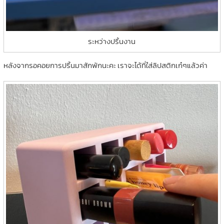
ระหว่างปริ้นงาน
หลังจากรอคอยการปริ้นมาสักพักนะคะ เราจะได้ที่ใส่ลิปสติกเก๋ๆแล้วค่า