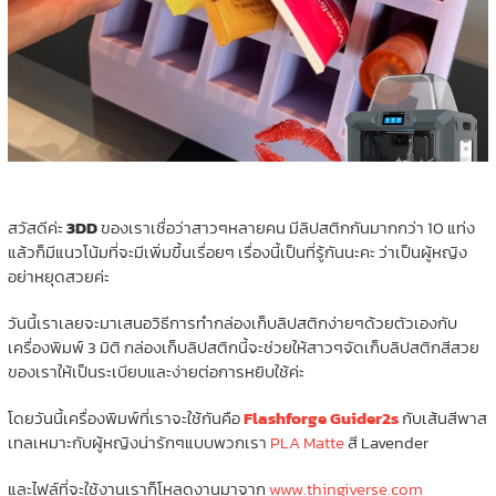
สวัสดีค่ะ
3DD
ของเราเชื่อว่าสาวๆหลายคน มีลิปสติกกันมากกว่า 10 แท่ง
แล้วก็มีแนวโน้มที่จะมีเพิ่มขึ้นเรื่อยๆ เรื่องนี้เป็นที่รู้กันนะคะ ว่าเป็นผู้หญิง
อย่าหยุดสวยค่ะ
วันนี้เราเลยจะมาเสนอวิธีการทำกล่องเก็บลิปสติกง่ายๆด้วยตัวเองกับ
เครื่องพิมพ์ 3 มิติ กล่องเก็บลิปสติกนี้จะช่วยให้สาวๆจัดเก็บลิปสติกสีสวย
ของเราให้เป็นระเบียบและง่ายต่อการหยิบใช้ค่ะ
โดยวันนี้เครื่องพิมพ์ที่เราจะใช้กันคือ
Flashforge Guider2s
กับเส้นสีพาส
เทลเหมาะกับผู้หญิงน่ารักๆแบบพวกเรา
PLA Matte
สี Lavender
และไฟล์ที่จะใช้งานเราก็โหลดงานมาจาก
www.thingiverse.com