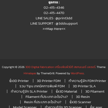
ธุรการ :
02-415-4346
02-415-4470
LINE SALES :
@print3dd
LINE SUPPORT :
@3ddsupport
>>Map Here<<
Copyright © 2026
3DD Digital Fabrication เครื่องพิมพ์3มิติ สแกนเนอร์ เลเซอร์
. Theme:
Himalayas
by ThemeGrill. Powered by
WordPress
.
👍3D Printer
3D Printer FDM
ทำความรู้จัก FDM Printer
รวม Tips เทคนิคการพิมพ์ FDM
3D Printer SLA
ทำความรู้จัก SLA Printer
👍3D Material
3D Filament
Filament กี่ประเภท อะไรบ้าง?
3D Resin
Resin กี่ประเภท อะไรบ้าง?
👍3D Scanner
Model Scanner
ทำความรู้จัก 3D Scanner
👍Laser