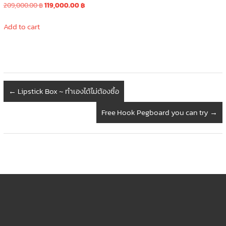
Original
Current
209,000.00
฿
119,000.00
฿
price
price
was:
is:
Add to cart
209,000.00 ฿.
119,000.00 ฿.
←
Lipstick Box ~ ทำเองได้ไม่ต้องซื้อ
Free Hook Pegboard you can try
→