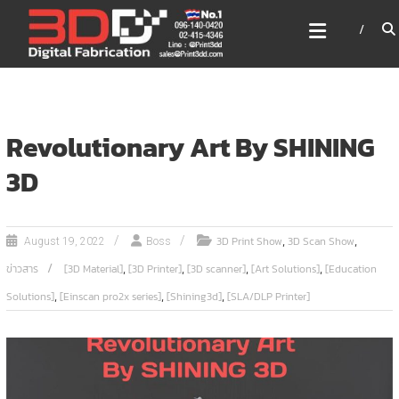
Skip
3DD DIGITAL FABRICATION
to
เครื่องพิมพ์3มิติ สแกนเนอร์
content
เลเซอร์
3DD Digital Fabrication 3D Printer | 3D Scanner |
Laser
Revolutionary Art By SHINING
3D
,
,
3D Print Show
3D Scan Show
August 19, 2022
Boss
,
,
,
,
ข่าวสาร
[3D Material]
[3D Printer]
[3D scanner]
[Art Solutions]
[Education
,
,
,
Solutions]
[Einscan pro2x series]
[Shining3d]
[SLA/DLP Printer]