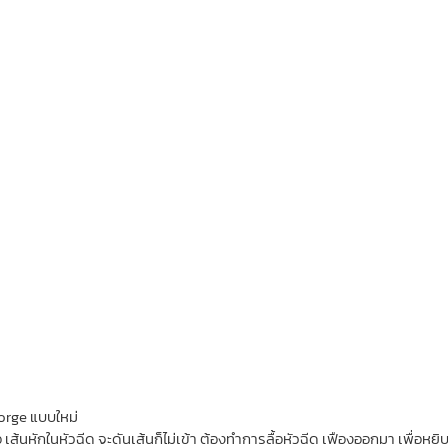
forge แบบใหม่
้นหักในหัวฉีด จะดันเส้นก็ไม่เข้า ต้องทำการลื้อหัวฉีด เฟืองออกมา เพื่อหยิ