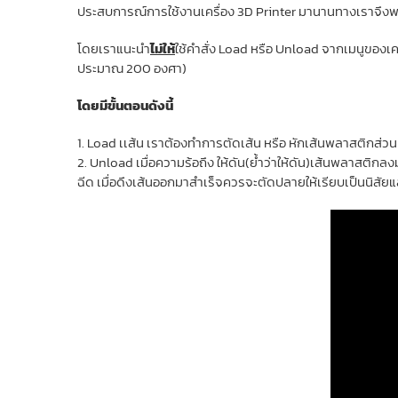
ประสบการณ์การใช้งานเครื่อง 3D Printer มานานทางเราจึงพอ
โดยเราแนะนำ
ไม่ให้
ใช้คำสั่ง Load หรือ Unload จากเมนูของเ
ประมาณ 200 องศา)
โดยมีขั้นตอนดังนี้
1. Load เเส้น เราต้องทำการตัดเส้น หรือ หักเส้นพลาสติกส่วน
2. Unload เมื่อความร้อถึง ให้ดัน(ย้ำว่าให้ดัน)เส้นพลาสติก
ฉีด เมื่อดึงเส้นออกมาสำเร็จควรจะตัดปลายให้เรียบเป็นนิสัย