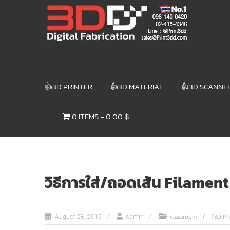
Skip
3DD DIGITAL
to
content
FABRICATION
เครื่องพิมพ์3มิติ
สแกนเนอร์
เลเซอร์
👍3D PRINTER
👍3D MATERIAL
👍3D SCANNE
3DD Digital
Fabrication
0 ITEMS
0.00 ฿
3D Printer |
3D Scanner
| Laser
วิธีการใส่/ถอดเส้น Filament 
classroom
[3D Pri
August 28, 2015
Admin