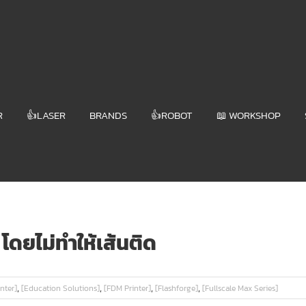
R
👍LASER
BRANDS
👍ROBOT
📖 WORKSHOP
โดยไม่ทำให้เส้นติด
,
,
,
,
nter]
[Education Solutions]
[FDM Printer]
[Flashforge]
[Fullscale Max Series]