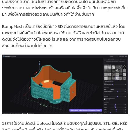
นี้มีข้อจำกัดมาก เช่น ไม่สามารถทำกับผิวด้านบนได้ นั่นเป็นเหตุผลที่
Stefan จาก CNC Kitchen สร้างเครื่องมือใส่พื้นผิวในเว็บ BumpMesh ขึ้น
มา เพื่อให้การสร้างลวดลายบนพื้นผิวทำได้ง่ายขึ้นมาก
BumpMesh เป็นเครื่องมือที่ชาว 3D ตั้งตารอคอยมานานหลายปีแล้ว โดย
เฉพาะอย่างยิ่งมันเป็นโอเพนซอร์ส ใช้งานได้ฟรี และเข้าถึงได้ทางออนไลน์
ดังนั้นจึงไม่ต้องดาวน์โหลดอะไรเลย และจากการทดสอบกับโมเดลที่ซับ
ซ้อน มันก็ยังทำงานได้เร็วมาก
วิธีการใช้งานมีดังนี้: Upload โมเดล 3 มิติของคุณในรูปแบบ STL, OBJ หรือ
3MF จากนั้นเลือกพื้นผิวสำเร็จรูปที่มีในเว็บ 24 แบบ หรือ upload พื้นผิว