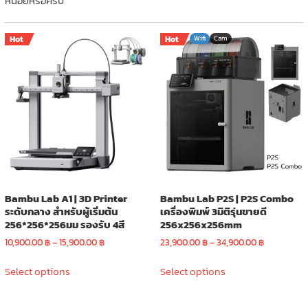
หน่อยหรือครับ
Hot
Hot
Wifi
Cam
Bambu Lab A1 | 3D Printer
Bambu Lab P2S | P2S Combo
ระดับกลาง สำหรับผู้เริ่มต้น
เครื่องพิมพ์ 3มิติรุ่นขายดี
256*256*256มม รองรับ 4สี
256x256x256mm
Price
Price
10,900.00
฿
–
15,900.00
฿
23,900.00
฿
–
34,900.00
฿
range:
range:
This
This
10,900.00 ฿
23,900.00 
Select options
Select options
product
product
through
through
has
has
15,900.00 ฿
34,900.00 
multiple
multiple