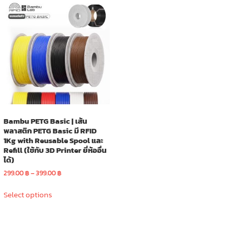
variants.
options
The
may
options
be
may
chosen
be
on
chosen
the
on
product
the
page
product
page
Bambu PETG Basic | เส้น
พลาสติก PETG Basic มี RFID
1Kg with Reusable Spool และ
Refill (ใช้กับ 3D Printer ยี่ห้ออื่น
ได้)
Price
299.00
฿
–
399.00
฿
range:
This
299.00 ฿
Select options
product
through
has
399.00 ฿
multiple