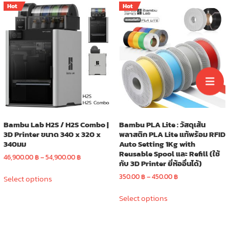
Hot
Hot
variants.
variants.
The
The
options
options
may
may
be
be
chosen
chosen
on
on
the
the
product
product
page
page
Bambu Lab H2S / H2S Combo |
Bambu PLA Lite : วัสดุเส้น
3D Printer ขนาด 340 x 320 x
พลาสติก PLA Lite แท้พร้อม RFID
340มม
Auto Setting 1Kg with
Reusable Spool และ Refill (ใช้
Price
46,900.00
฿
–
54,900.00
฿
กับ 3D Printer ยี่ห้ออื่นได้)
range:
This
46,900.00 ฿
Price
350.00
฿
–
450.00
฿
Select options
product
through
range:
This
has
54,900.00 ฿
350.00 ฿
Select options
product
multiple
through
has
variants.
450.00 ฿
multiple
The