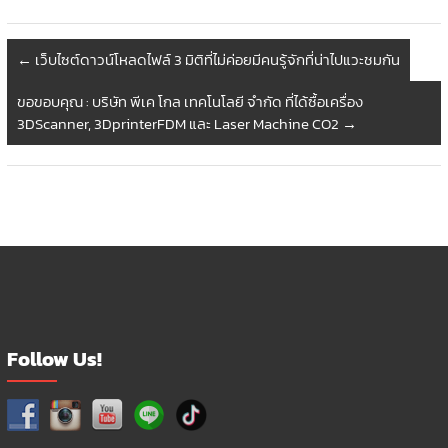
variants.
The
options
←
เว็บไซต์ดาวน์โหลดไฟล์ 3 มิติที่ไม่ค่อยมีคนรู้จักที่น่าไปแวะชมกัน
may
be
ขอขอบคุณ : บริษัท พีเค โกล เทคโนโลยี จำกัด ที่ได้ซื้อเครื่อง
chosen
3DScanner, 3DprinterFDM และ Laser Machine CO2
→
on
the
product
page
Follow Us!