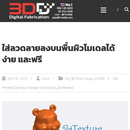
Skip
3DD DIGITAL FABRICATION
to
เครื่องพิมพ์3มิติ สแกนเนอร์
content
เลเซอร์
3DD Digital Fabrication 3D Printer | 3D Scanner |
Laser
ใส่ลวดลายลงบนพื้นผิวโมเดลได้
ง่าย และฟรี
,
,
101
3D Print Show
ข่าวสาร
[3D
April 8, 2026
Vison
,
,
Printer]
[product design Solutions]
[Software]