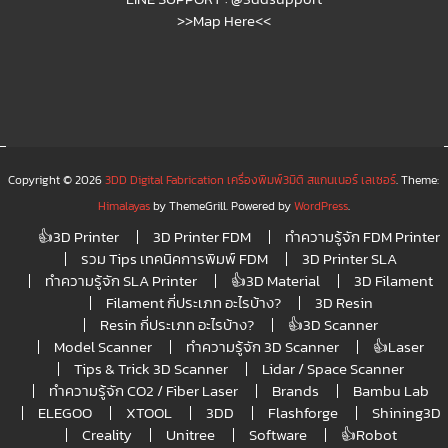
>>Map Here<<
Copyright © 2026
3DD Digital Fabrication เครื่องพิมพ์3มิติ สแกนเนอร์ เลเซอร์
. Theme:
Himalayas
by ThemeGrill. Powered by
WordPress
.
👍3D Printer
3D Printer FDM
ทำความรู้จัก FDM Printer
รวม Tips เทคนิคการพิมพ์ FDM
3D Printer SLA
ทำความรู้จัก SLA Printer
👍3D Material
3D Filament
Filament กี่ประเภท อะไรบ้าง?
3D Resin
Resin กี่ประเภท อะไรบ้าง?
👍3D Scanner
Model Scanner
ทำความรู้จัก 3D Scanner
👍Laser
Tips & Trick 3D Scanner
Lidar / Space Scanner
ทำความรู้จัก CO2 / Fiber Laser
Brands
Bambu Lab
ELEGOO
XTOOL
3DD
Flashforge
Shining3D
Creality
Unitree
Software
👍Robot