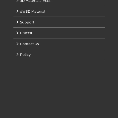
3D Material / Accs.
##3D Material
Support
บทความ
Contact Us
Policy