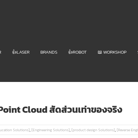
R
👍LASER
BRANDS
👍ROBOT
📖 WORKSHOP
Point Cloud สัดส่วนเท่าของจริง
,
,
,
ucation Solutions]
[Engineering Solutions]
[product design Solutions]
[Reverse Eng