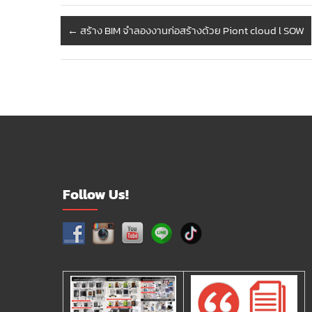
←
สร้าง BIM จำลองงานก่อสร้างด้วย Piont cloud l SOW
Follow Us!