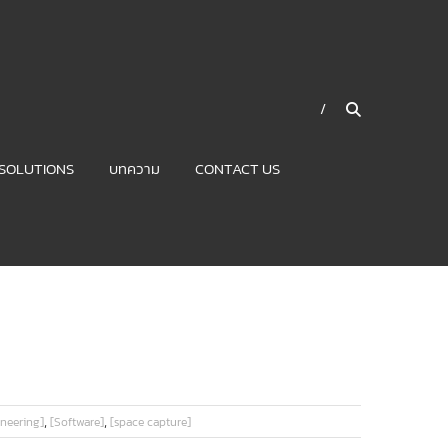
SOLUTIONS
บทความ
CONTACT US
,
,
ineering]
[Software]
[space capture]