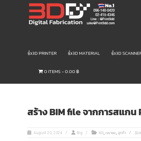
Skip
3DD DIGITAL
to
content
FABRICATION
เครื่องพิมพ์3มิติ
สแกนเนอร์
เลเซอร์
👍3D PRINTER
👍3D MATERIAL
👍3D SCANNE
3DD Digital
Fabrication
0 ITEMS
0.00 ฿
3D Printer |
3D Scanner
| Laser
สร้าง BIM file จากการสแกน 
,
,
101
review
ลูกค้า
[Ed
August 20, 2024
Big