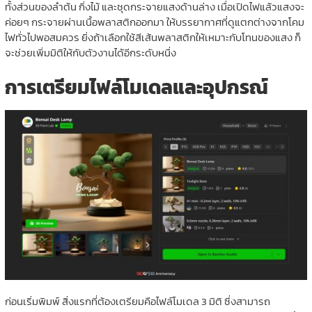
ทั้งส่วนของลำต้น กิ่งไม้ และชุดกระจายแสงด้านล่าง เมื่อเปิดไฟแล้วแสงจะ
ค่อยๆ กระจายผ่านเนื้อพลาสติกออกมา ให้บรรยากาศที่ดูแตกต่างจากโคม
ไฟทั่วไปพอสมควร ยิ่งถ้าเลือกใช้สีเส้นพลาสติกให้เหมาะกับโทนของแสง ก็
จะช่วยเพิ่มมิติให้กับตัวงานได้อีกระดับหนึ่ง
การเตรียมไฟล์โมเดลและอุปกรณ์
ก่อนเริ่มพิมพ์ สิ่งแรกที่ต้องเตรียมคือไฟล์โมเดล 3 มิติ ซึ่งสามารถ