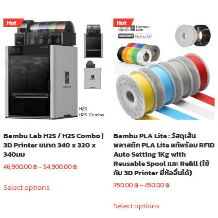
has
has
15,900.00 ฿
34,900.00 
multiple
multiple
Hot
Hot
variants.
variants.
The
The
options
options
may
may
be
be
chosen
chosen
on
on
the
the
product
product
page
page
Bambu Lab H2S / H2S Combo |
Bambu PLA Lite : วัสดุเส้น
3D Printer ขนาด 340 x 320 x
พลาสติก PLA Lite แท้พร้อม RFID
340มม
Auto Setting 1Kg with
Reusable Spool และ Refill (ใช้
Price
46,900.00
฿
–
54,900.00
฿
กับ 3D Printer ยี่ห้ออื่นได้)
range:
This
46,900.00 ฿
Price
350.00
฿
–
450.00
฿
Select options
product
through
range:
This
has
54,900.00 ฿
350.00 ฿
Select options
product
multiple
through