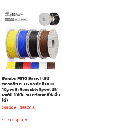
has
variants.
450.00 ฿
multiple
The
variants.
options
The
may
options
be
may
chosen
be
on
chosen
the
on
product
the
page
product
page
Bambu PETG Basic | เส้น
พลาสติก PETG Basic มี RFID
1Kg with Reusable Spool และ
Refill (ใช้กับ 3D Printer ยี่ห้ออื่น
ได้)
Price
299.00
฿
–
399.00
฿
range:
This
299.00 ฿
Select options
product
through
has