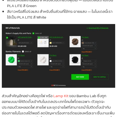
PLA LITE สี Green
สีขาวหรือสีโปร่งแสง สำหรับชิ้นส่วนที่ใช้กระจายแสง — ในโมเดลนี้เรา
ใช้เป็น PLA LITE สี White
ส่วนสำคัญอีกอย่างคือชุดไฟ หรือ
Lamp Kit
ของ
Bambu Lab
ซึ่งถูก
ออกแบบมาให้ติดตั้งเข้ากับโมเดลประเภทโคมไฟโดยเฉพาะ ตัวชุดจะ
ประกอบด้วยหลอดไฟ สายไฟ และชุดจ่ายไฟที่สามารถนำไปติดตั้งเข้ากับ
ช่องภายในโมเดลได้พอดี ลดปัญหาเรื่องการดัดแปลงหรือเจาะชิ้นงานเพิ่ม