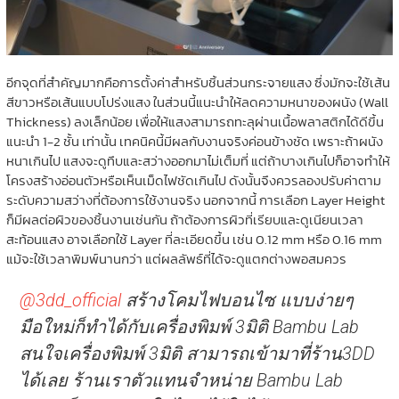
อีกจุดที่สำคัญมากคือการตั้งค่าสำหรับชิ้นส่วนกระจายแสง ซึ่งมักจะใช้เส้น
สีขาวหรือเส้นแบบโปร่งแสง ในส่วนนี้แนะนำให้ลดความหนาของผนัง (Wall
Thickness) ลงเล็กน้อย เพื่อให้แสงสามารถทะลุผ่านเนื้อพลาสติกได้ดีขึ้น
แนะนำ 1-2 ชั้น เท่านั้น เทคนิคนี้มีผลกับงานจริงค่อนข้างชัด เพราะถ้าผนัง
หนาเกินไป แสงจะดูทึบและสว่างออกมาไม่เต็มที่ แต่ถ้าบางเกินไปก็อาจทำให้
โครงสร้างอ่อนตัวหรือเห็นเม็ดไฟชัดเกินไป ดังนั้นจึงควรลองปรับค่าตาม
ระดับความสว่างที่ต้องการใช้งานจริง นอกจากนี้ การเลือก Layer Height
ก็มีผลต่อผิวของชิ้นงานเช่นกัน ถ้าต้องการผิวที่เรียบและดูเนียนเวลา
สะท้อนแสง อาจเลือกใช้ Layer ที่ละเอียดขึ้น เช่น 0.12 mm หรือ 0.16 mm
แม้จะใช้เวลาพิมพ์นานกว่า แต่ผลลัพธ์ที่ได้จะดูแตกต่างพอสมควร
@3dd_official
สร้างโคมไฟบอนไซ แบบง่ายๆ
มือใหม่ก็ทำได้กับเครื่องพิมพ์ 3มิติ Bambu Lab
สนใจเครื่องพิมพ์ 3มิติ สามารถเข้ามาที่ร้าน3DD
ได้เลย ร้านเราตัวแทนจำหน่าย Bambu Lab