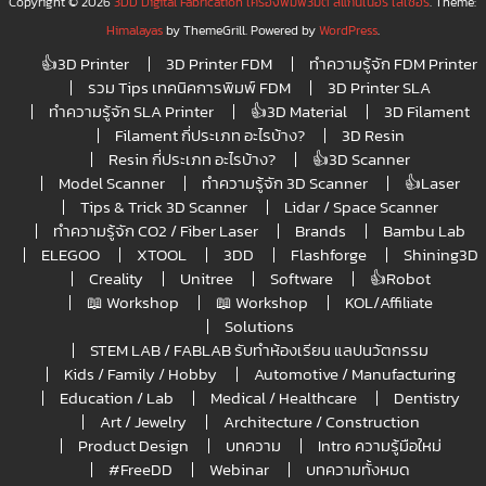
Copyright © 2026
3DD Digital Fabrication เครื่องพิมพ์3มิติ สแกนเนอร์ เลเซอร์
. Theme:
Himalayas
by ThemeGrill. Powered by
WordPress
.
👍3D Printer
3D Printer FDM
ทำความรู้จัก FDM Printer
รวม Tips เทคนิคการพิมพ์ FDM
3D Printer SLA
ทำความรู้จัก SLA Printer
👍3D Material
3D Filament
Filament กี่ประเภท อะไรบ้าง?
3D Resin
Resin กี่ประเภท อะไรบ้าง?
👍3D Scanner
Model Scanner
ทำความรู้จัก 3D Scanner
👍Laser
Tips & Trick 3D Scanner
Lidar / Space Scanner
ทำความรู้จัก CO2 / Fiber Laser
Brands
Bambu Lab
ELEGOO
XTOOL
3DD
Flashforge
Shining3D
Creality
Unitree
Software
👍Robot
📖 Workshop
📖 Workshop
KOL/Affiliate
Solutions
STEM LAB / FABLAB รับทำห้องเรียน แลปนวัตกรรม
Kids / Family / Hobby
Automotive / Manufacturing
Education / Lab
Medical / Healthcare
Dentistry
Art / Jewelry
Architecture / Construction
Product Design
บทความ
Intro ความรู้มือใหม่
#FreeDD
Webinar
บทความทั้งหมด