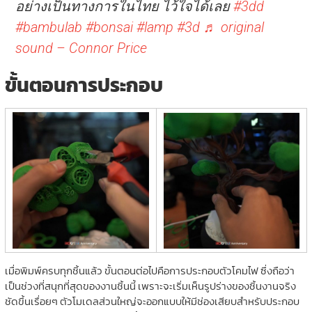
อย่างเป็นทางการในไทย ไว้ใจได้เลย
#3dd
#bambulab
#bonsai
#lamp
#3d
♬ original
sound – Connor Price
ขั้นตอนการประกอบ
เมื่อพิมพ์ครบทุกชิ้นแล้ว ขั้นตอนต่อไปคือการประกอบตัวโคมไฟ ซึ่งถือว่า
เป็นช่วงที่สนุกที่สุดของงานชิ้นนี้ เพราะจะเริ่มเห็นรูปร่างของชิ้นงานจริง
ชัดขึ้นเรื่อยๆ ตัวโมเดลส่วนใหญ่จะออกแบบให้มีช่องเสียบสำหรับประกอบ