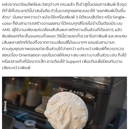
หลังจากเตรียมไฟล์และวัสดุต่างๆ ครบแล้ว ก็เข้าสู่ขั้นตอนการพิมพ์ ซึ่งจุด
ที่ทำให้โปรเจกต์นี้น่าสนใจคือ ตัวโมเดลถูกออกแบบมาให้ “แยกพิมพ์เป็นชิ้น
ส่วน” นั่นหมายความว่า แม้จะใช้เครื่องพิมพ์ 3 มิติแบบสีเดียว หรือ Single-
color ก็ยังสามารถสร้างงานออกมาได้ครบทุกสีโดยไม่จำเป็นต้องมีระบบ
AMS ผู้ใช้งานเพียงแค่เปลี่ยนสีเส้นพลาสติกตามชิ้นส่วนที่ต้องการ แล้ว
พิมพ์แยกทีละชิ้นจนครบทั้งหมด วิธีนี้ช่วยลดทั้งเวลาในกาพิมพ์ และลดเศษ
เส้นพลาสติกที่ต้องทิ้งจากการเปลี่ยนสีได้เยะมากๆ แถมยังสามารถ
ควบคุมคุณภาพของแต่ละชิ้นส่วนได้ง่ายกว่า แต่ระหว่างพิมพ์ก็ควรตรวจ
สอบเรื่อง Orientation ของโมเดลให้เหมาะสม เพราะบางชิ้นส่วน เช่น กิ่งไม้
หรือปลายกิ่งที่มีขนาดเล็ก อาจต้องใช้ Support เพิ่มเติมเพื่อป้องกันงาน
เสียระหว่างพิมพ์