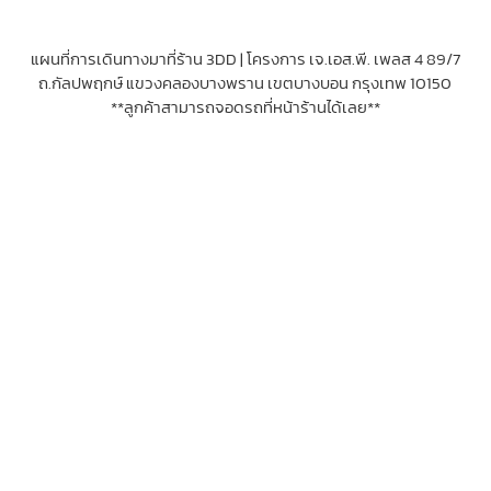
399.00 ฿
multiple
variants.
แผนที่การเดินทางมาที่ร้าน 3DD | โครงการ เจ.เอส.พี. เพลส 4 89/7
The
ถ.กัลปพฤกษ์ แขวงคลองบางพราน เขตบางบอน กรุงเทพ 10150
options
**ลูกค้าสามารถจอดรถที่หน้าร้านได้เลย**
may
be
chosen
on
the
product
page