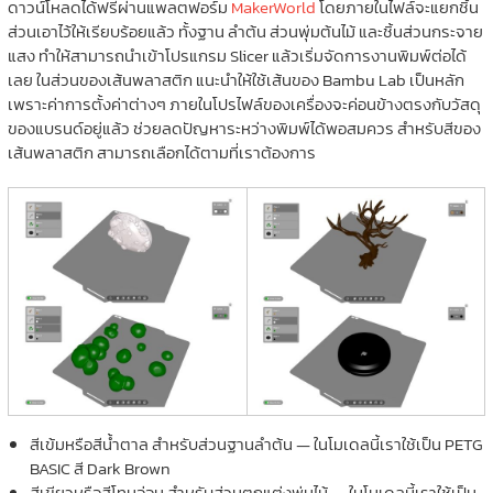
ดาวน์โหลดได้ฟรีผ่านแพลตฟอร์ม
MakerWorld
โดยภายในไฟล์จะแยกชิ้น
ส่วนเอาไว้ให้เรียบร้อยแล้ว ทั้งฐาน ลำต้น ส่วนพุ่มต้นไม้ และชิ้นส่วนกระจาย
แสง ทำให้สามารถนำเข้าโปรแกรม Slicer แล้วเริ่มจัดการงานพิมพ์ต่อได้
เลย ในส่วนของเส้นพลาสติก แนะนำให้ใช้เส้นของ
Bambu Lab
เป็นหลัก
เพราะค่าการตั้งค่าต่างๆ ภายในโปรไฟล์ของเครื่องจะค่อนข้างตรงกับวัสดุ
ของแบรนด์อยู่แล้ว ช่วยลดปัญหาระหว่างพิมพ์ได้พอสมควร สำหรับสีของ
เส้นพลาสติก สามารถเลือกได้ตามที่เราต้องการ
สีเข้มหรือสีน้ำตาล สำหรับส่วนฐานลำต้น — ในโมเดลนี้เราใช้เป็น PETG
BASIC สี Dark Brown
สีเขียวหรือสีโทนอ่อน สำหรับส่วนตกแต่งพุ่มไม้ — ในโมเดลนี้เราใช้เป็น