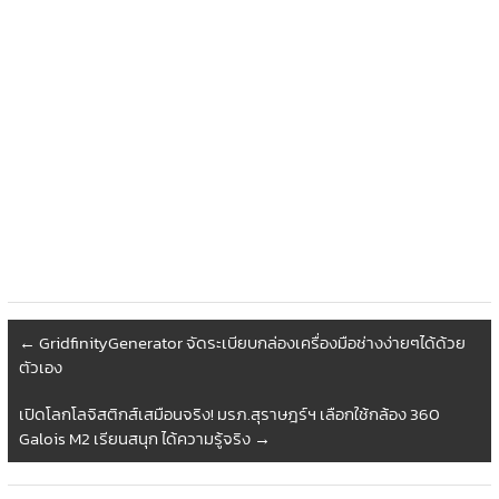
←
GridfinityGenerator จัดระเบียบกล่องเครื่องมือช่างง่ายๆได้ด้วย
ตัวเอง
เปิดโลกโลจิสติกส์เสมือนจริง! มรภ.สุราษฎร์ฯ เลือกใช้กล้อง 360
Galois M2 เรียนสนุก ได้ความรู้จริง
→