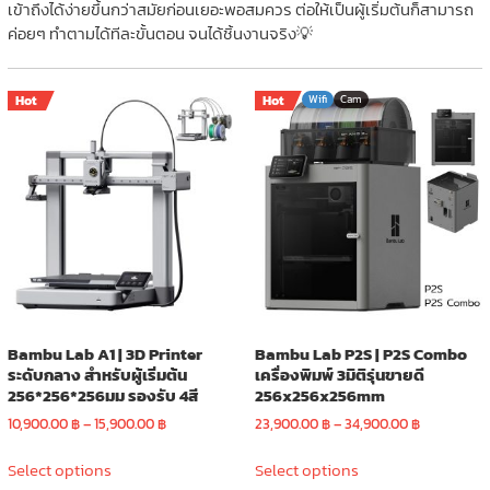
เข้าถึงได้ง่ายขึ้นกว่าสมัยก่อนเยอะพอสมควร ต่อให้เป็นผู้เริ่มต้นก็สามารถ
ค่อยๆ ทำตามได้ทีละขั้นตอน จนได้ชิ้นงานจริง💡
Hot
Hot
Wifi
Cam
Bambu Lab A1 | 3D Printer
Bambu Lab P2S | P2S Combo
ระดับกลาง สำหรับผู้เริ่มต้น
เครื่องพิมพ์ 3มิติรุ่นขายดี
256*256*256มม รองรับ 4สี
256x256x256mm
Price
Price
10,900.00
฿
–
15,900.00
฿
23,900.00
฿
–
34,900.00
฿
range:
range:
This
This
10,900.00 ฿
23,900.00 
Select options
Select options
product
product
through
through