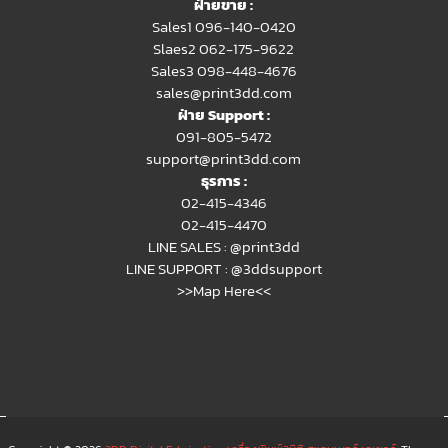
ฝ่ายขาย :
Sales1 096-140-0420
Slaes2
062-175-9622
Sales3 098-448-4676
sales@print3dd.com
ฝ่าย Support :
091-805-5472
support@print3dd.com
ธุรการ :
02-415-4346
02-415-4470
LINE SALES :
@print3dd
LINE SUPPORT :
@3ddsupport
>>Map Here<<