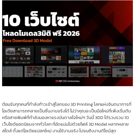
ต้อนรับทุกคนที่กำลังก้าวเข้าสู่โลกของ 3D Printing โลกแห่งจินตนาการที่
ไอเดียสามารถกลายเป็นชิ้นงานจริงได้ ไม่ว่าคุณจะเป็นมือใหม่ที่เพิ่งเริ่มต้น
หรือสายพิมพ์ที่กำลังมองหาแรงบันดาลใจใหม่ๆ วันนี้ 3DD ได้รวบรวม 10
เว็บไซต์ยอดนิยมจากทั่วโลก ที่อัดแน่นไปด้วยไฟล์ 3D Model หลากหลาย
สไตล์ ตั้งแต่ไอเดียแปลกใหม่ งานใช้งานจริง ไปจนถึงงานดีไซน์สุด