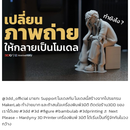
@3dd_official มาแกะ Support โมเดลกัน โมเดลนี้สร้างจากโปรแกรม
MakerLab ทำง่ายมาก และถ้าสนใจเครื่องพิมพ์3มิติ ติดต่อร้าน3DD ของ
เราได้เลย #3dd #3d #figure #bambulab #3dprinting ♬ Next
Please – Mardyny 3D Printer เครื่องพิมพ์ 3มิติ ได้เริ่มเป็นที่รู้จักกันในวง
กว้าง