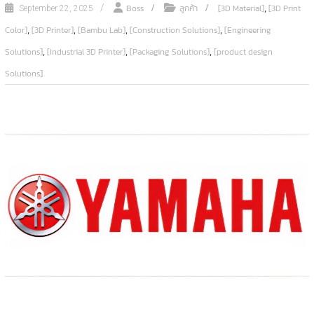
,
Boss
ลูกค้า
[3D Material]
[3D Print
September 22, 2025
,
,
,
,
Color]
[3D Printer]
[Bambu Lab]
[Construction Solutions]
[Engineering
,
,
,
Solutions]
[Industrial 3D Printer]
[Packaging Solutions]
[product design
Solutions]