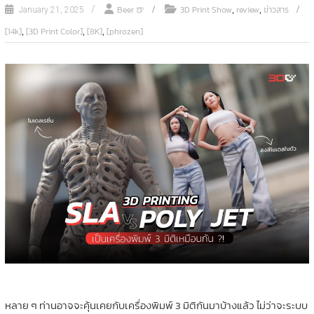
,
,
Beer 🍺
3D Print Show
review
ข่าวสาร
January 21, 2025
,
,
,
[14k]
[3D Print Color]
[8K]
[phrozen]
หลาย ๆ ท่านอาจจะคุ้นเคยกับเครื่องพิมพ์ 3 มิติกันมาบ้างแล้ว ไม่ว่าจะระบบ