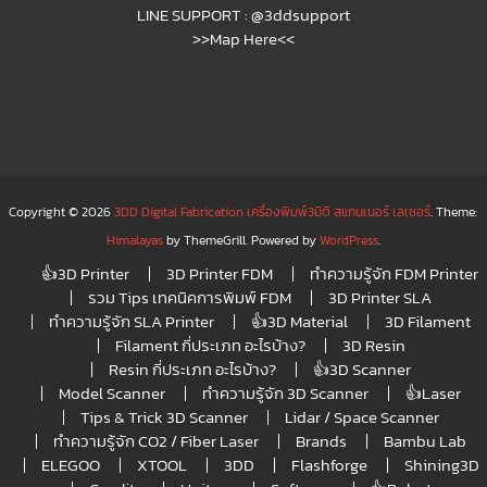
LINE SUPPORT :
@3ddsupport
>>Map Here<<
Copyright © 2026
3DD Digital Fabrication เครื่องพิมพ์3มิติ สแกนเนอร์ เลเซอร์
. Theme:
Himalayas
by ThemeGrill. Powered by
WordPress
.
👍3D Printer
3D Printer FDM
ทำความรู้จัก FDM Printer
รวม Tips เทคนิคการพิมพ์ FDM
3D Printer SLA
ทำความรู้จัก SLA Printer
👍3D Material
3D Filament
Filament กี่ประเภท อะไรบ้าง?
3D Resin
Resin กี่ประเภท อะไรบ้าง?
👍3D Scanner
Model Scanner
ทำความรู้จัก 3D Scanner
👍Laser
Tips & Trick 3D Scanner
Lidar / Space Scanner
ทำความรู้จัก CO2 / Fiber Laser
Brands
Bambu Lab
ELEGOO
XTOOL
3DD
Flashforge
Shining3D