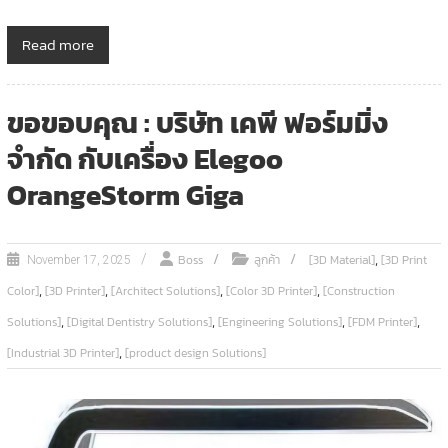
Read more
ขอขอบคุณ : บริษัท เคพี ฟอร์มมิ่ง
จำกัด กับเครื่อง Elegoo
OrangeStorm Giga
,
Boss
ลูกค้า
[3D Material]
[3D Print
November 17, 2025
,
,
,
,
Color]
[3D Printer]
[Architect Solutions]
[Color 3D Printer]
[Construction
,
,
,
,
Solutions]
[Digital Dentistry Solutions]
[Engineering Solutions]
[FDM Printer]
,
[Industrial 3D Printer]
[product design Solutions]