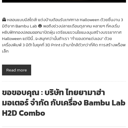
👻 หลอนแบบมีสไตล์! แต่งบ้านต้อนรับเทศกาล Halloween ด้วยชิ้นงาน 3
มิติจาก Bambu Lab 🎃 พอถึงช่วงปลายเดือนตุลาคม หลายๆ ที่คงเริ่ม
หยิบฟักทองปลอมออกมาปัดฝุ่น เตรียมแขวนใยแมงมุมสร้างบรรยากาศ
Halloween แต่ปีนี้…จะสนุกกว่านั้นถ้าเรา “ทำของตกแต่งเอง” ด้วย
เครื่องพิมพ์ 3 มิติ! ในยุคที่ 3D Print เข้ามาใกล้ตัวกว่าที่คิด การสร้างพร็อพ
เล็ก
Read more
ขอขอบคุณ : บริษัท ไทยยามาฮ่า
มอเตอร์ จำกัด กับเครื่อง Bambu Lab
H2D Combo