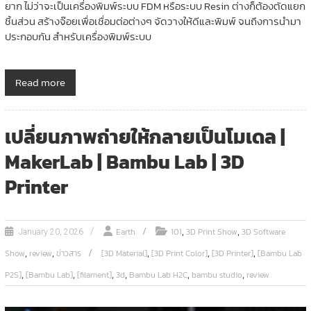
ยาก ไม่ว่าจะเป็นเครื่องพิมพ์ระบบ FDM หรือระบบ Resin ต่างก็ต้องตัดแยก
ชิ้นส่วน สร้างจ๊อยเพื่อเชื่อมต่อต่างๆ จัดวางให้ดีและพิมพ์ จนถึงการนำมา
ประกอบกัน สำหรับเครื่องพิมพ์ระบบ
Read more
เปลี่ยนภาพถ่ายให้กลายเป็นโมเดล |
MakerLab | Bambu Lab | 3D
Printer
,
,
Earth
101
3D Print Show
3D Software
January 20, 2026
,
,
,
,
,
Show
review
ข่าวสาร
[3D Material]
[3D Print Color]
[3D Printer]
[Bambu Lab
,
,
,
,
,
,
P2S]
[Bambu Lab]
[filament]
3d
Bambu Lab H2C
bambu studio
review