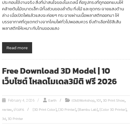
ประกอบใช้งานจริง สิ่งที่น่าสนใจของโมเดลนี้ คือรูปทรงที่ถูกออกแบบให้
คล้ายต้นไม้ขนาดเล็ก มีทั้งส่วนของลำต้น กิ่งไม้ และชุดกระจายแสงด้าน
ล่าง เมื่อเปิดไฟแล้วแสงจะค่อยๆ กระจายผ่านเนื้อพลาสติกออกมา ให้
บรรยากาศที่ดูแตกต่างจากโคมไฟทั่วไปพอสมควร ยิ่งถ้าเลือกใช้สีเส้น
พลาสติกให้เหมาะกับโทนของแสง
Read more
Free Download 3D Model | 10
เว็บไซต์ โหลดโมเดล3มิติ ฟรี 2026
,
,
,
Earth
(Old)Workshop
101
3D Print Show
February 4, 2026
,
,
,
,
,
review
ข่าวสาร
[3D Print Color]
[3D Printer]
[Bambu Lab]
[Color 3D Printer]
,
3d
3D Printer