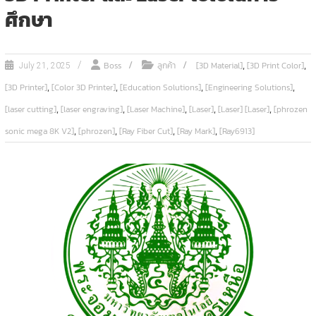
ศึกษา
,
,
Boss
ลูกค้า
[3D Material]
[3D Print Color]
July 21, 2025
,
,
,
,
[3D Printer]
[Color 3D Printer]
[Education Solutions]
[Engineering Solutions]
,
,
,
,
,
[laser cutting]
[laser engraving]
[Laser Machine]
[Laser]
[Laser] [Laser]
[phrozen
,
,
,
,
sonic mega 8K V2]
[phrozen]
[Ray Fiber Cut]
[Ray Mark]
[Ray6913]