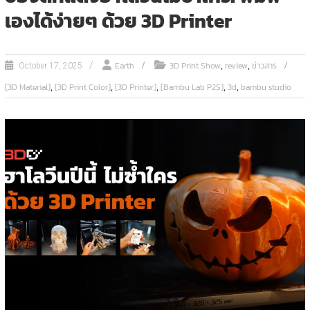
เองได้ง่ายๆ ด้วย 3D Printer
,
,
Earth
3D Print Show
review
ข่าวสาร
October 17, 2025
,
,
,
,
,
[3D Material]
[3D Print Color]
[3D Printer]
[Bambu Lab P2S]
3d
bambu studio