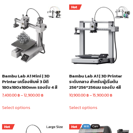
Hot
Bambu Lab A1 Mini | 3D
Bambu Lab A1 | 3D Printer
Printer เครื่องพิมพ์ 3 มิติ
ระดับกลาง สำหรับผู้เริ่มต้น
180x180x180mm รองรับ 4 สี
256*256*256มม รองรับ 4สี
Price
Price
7,400.00
฿
–
12,900.00
฿
10,900.00
฿
–
15,900.00
฿
range:
range:
This
This
7,400.00 ฿
10,900.00 ฿
Select options
Select options
product
product
through
through
has
has
12,900.00 ฿
15,900.00 ฿
multiple
multiple
Hot
Hot
Wifi
Cam
variants.
variants.