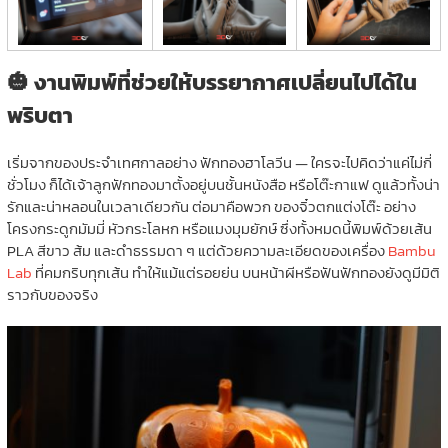
🎃 งานพิมพ์ที่ช่วยให้บรรยากาศเปลี่ยนไปได้ใน
พริบตา
เริ่มจากของประจำเทศกาลอย่าง ฟักทองฮาโลวีน — ใครจะไปคิดว่าแค่ไม่กี่
ชั่วโมง ก็ได้เจ้าลูกฟักทองมาตั้งอยู่บนชั้นหนังสือ หรือโต๊ะกาแฟ ดูแล้วทั้งน่า
รักและน่าหลอนในเวลาเดียวกัน ต่อมาคือพวก ของจิ๋วตกแต่งโต๊ะ อย่าง
โครงกระดูกมัมมี่ หัวกระโลหก หรือแมงมุมยักษ์ ซึ่งทั้งหมดนี้พิมพ์ด้วยเส้น
PLA สีขาว ส้ม และดำธรรมดา ๆ แต่ด้วยความละเอียดของเครื่อง
Bambu
Lab
ที่คมกริบทุกเส้น ทำให้แม้แต่รอยย่น บนหน้าผีหรือฟันฟักทองยังดูมีมิติ
ราวกับของจริง