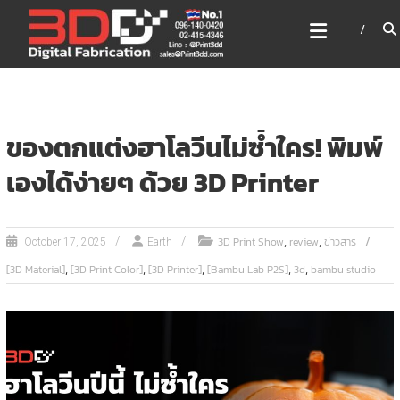
Skip
3DD DIGITAL FABRICATION
to
เครื่องพิมพ์3มิติ สแกนเนอร์
content
เลเซอร์
3DD Digital Fabrication 3D Printer | 3D Scanner |
Laser
ของตกแต่งฮาโลวีนไม่ซ้ำใคร! พิมพ์
เองได้ง่ายๆ ด้วย 3D Printer
,
,
3D Print Show
review
ข่าวสาร
October 17, 2025
Earth
,
,
,
,
,
[3D Material]
[3D Print Color]
[3D Printer]
[Bambu Lab P2S]
3d
bambu studio