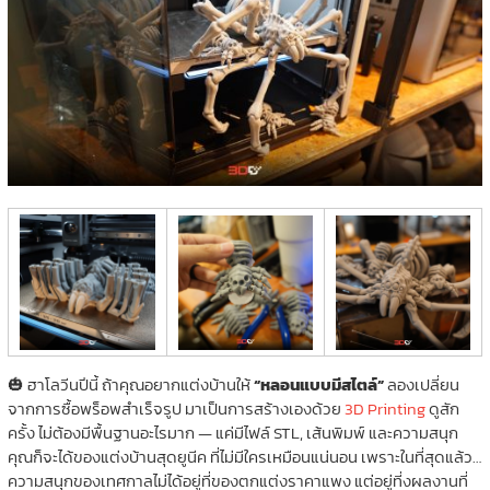
🎃 ฮาโลวีนปีนี้ ถ้าคุณอยากแต่งบ้านให้
“หลอนแบบมีสไตล์”
ลองเปลี่ยน
จากการซื้อพร็อพสำเร็จรูป มาเป็นการสร้างเองด้วย
3D Printing
ดูสัก
ครั้ง ไม่ต้องมีพื้นฐานอะไรมาก — แค่มีไฟล์ STL, เส้นพิมพ์ และความสนุก
คุณก็จะได้ของแต่งบ้านสุดยูนีค ที่ไม่มีใครเหมือนแน่นอน เพราะในที่สุดแล้ว…
ความสนุกของเทศกาลไม่ได้อยู่ที่ของตกแต่งราคาแพง แต่อยู่ที่งผลงานที่