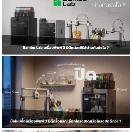
on
the
product
page
Bambu Lab เครื่องพิมพ์ 3 มิติแต่ละซีรีส์ต่างกันยังไง ?
มือใหม่ซื้อเครื่องพิมพ์ 3 มิติครั้งแรก เลือกโครงเปิดหรือโครงปิดดีกว่า ?