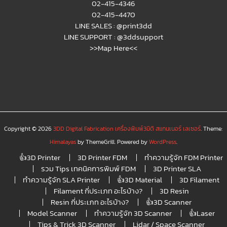
02-415-4346
02-415-4470
LINE SALES :
@print3dd
LINE SUPPORT :
@3ddsupport
>>Map Here<<
Copyright © 2026
3DD Digital Fabrication เครื่องพิมพ์3มิติ สแกนเนอร์ เลเซอร์
. Theme:
Himalayas
by ThemeGrill. Powered by
WordPress
.
👍3D Printer
3D Printer FDM
ทำความรู้จัก FDM Printer
รวม Tips เทคนิคการพิมพ์ FDM
3D Printer SLA
ทำความรู้จัก SLA Printer
👍3D Material
3D Filament
Filament กี่ประเภท อะไรบ้าง?
3D Resin
Resin กี่ประเภท อะไรบ้าง?
👍3D Scanner
Model Scanner
ทำความรู้จัก 3D Scanner
👍Laser
Tips & Trick 3D Scanner
Lidar / Space Scanner