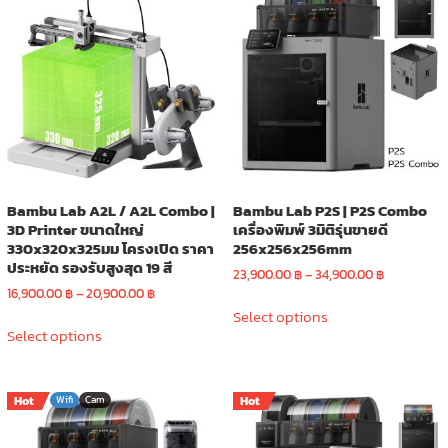
The
The
options
options
may
may
be
be
chosen
chosen
on
on
the
the
product
product
page
page
Bambu Lab A2L / A2L Combo |
Bambu Lab P2S | P2S Combo
3D Printer ขนาดใหญ่
เครื่องพิมพ์ 3มิติรุ่นขายดี
330x320x325มม โครงเปิด ราคา
256x256x256mm
ประหยัด รองรับสูงสุด 19 สี
Price
23,900.00
฿
–
34,900.00
฿
Price
range:
16,900.00
฿
–
20,900.00
฿
This
range:
23,900.00 
Select options
This
product
16,900.00 ฿
through
Select options
product
has
through
34,900.00 
has
multiple
20,900.00 ฿
multiple
variants.
Hot
Wifi
Cam
Hot
variants.
The
The
options