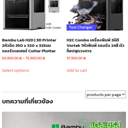
be
be
chosen
chosen
on
on
the
the
product
product
Tool Changer
page
page
Bambu Lab H2D | 3D Printer
H2C Combo เครื่องพิมพ์ 3มิติ
2หัวฉีด 350 x 320 x 325มม
Vortek 7หัวพิมพ์ รองรับ 24สี ตัว
รองรับเลเซอร์ Cutter Plotter
ท็อปสุดวงการ
Price
69,900.00
฿
–
79,900.00
฿
97,900.00
฿
range:
This
69,900.00 ฿
Select options
Add to cart
product
through
has
79,900.00 ฿
multiple
variants.
The
บทความที่เกี่ยวข้อง
options
may
be
chosen