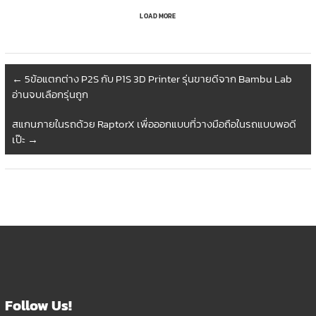
LOAD MORE
←
5ข้อแตกต่าง P2S กับ P1S 3D Printer รุ่นขายดีจาก Bambu Lab
อ่านจบเลือกรุ่นถูก
สแกนภายในรถด้วย RaptorX เพื่อออกแบบที่วางมือถือในรถแบบพอดี
เป๊ะ
→
Follow Us!