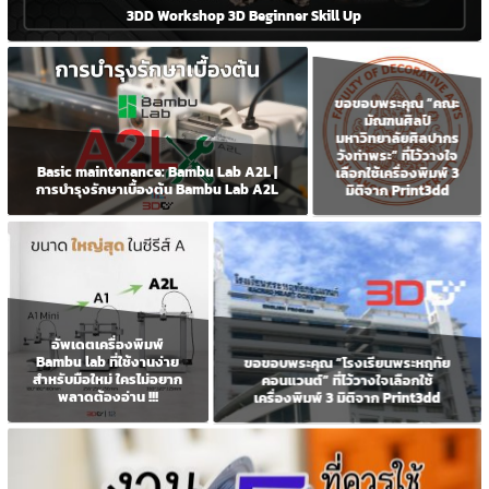
3DD Workshop 3D Beginner Skill Up
ขอขอบพระคุณ “คณะ
มัณฑนศิลป์
มหาวิทยาลัยศิลปากร
วังท่าพระ” ที่ไว้วางใจ
Basic maintenance: Bambu Lab A2L |
เลือกใช้เครื่องพิมพ์ 3
การบำรุงรักษาเบื้องต้น Bambu Lab A2L
มิติจาก Print3dd
อัพเดตเครื่องพิมพ์
Bambu lab ที่ใช้งานง่าย
ขอขอบพระคุณ “โรงเรียนพระหฤทัย
สำหรับมือใหม่ ใครไม่อยาก
คอนแวนต์” ที่ไว้วางใจเลือกใช้
พลาดต้องอ่าน !!!
เครื่องพิมพ์ 3 มิติจาก Print3dd