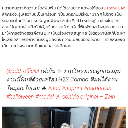
หลายคนอาจคิดว่าเครื่องพิมพ์ 3 มิติใช้งานยาก แต่พอได้ลอง
Bambu Lab
สักครั้งจะรู้เลยว่ามันเป็นเครื่องที่ “เป็นมิตรกับมือใหม่” มาก ๆ ไม่ว่าจะเป็น
ระบบอัตโนมัติในการปรับฐานพิมพ์ (Auto Bed Leveling), กล้องในตัวที่
ช่วยให้ดูงานผ่านมือถือได้, หรือความเร็วระดับที่พิมพ์ทุกอย่างถูกออกแบบ
มาให้การสร้างสรรค์งาน DIY เป็นเรื่องง่าย สนุก และไม่ต้องมานั่งแก้ปัญหา
ให้เสียเวลา อีกอย่างที่ต้องพูดถึงคือ ความเนียนของผิวงาน — รายละเอียด
เล็ก ๆ อย่างรอยตะเข็บแทบมองไม่เห็นเลย
@3dd_official
เท่เกิน ✨ งานโครงกระดูกแมงมุม
งานนี้พิมพ์ด้วยเครื่อง H2S Combo พิมพ์ได้งาน
ใหญ่สะใจเลย 🔥
#3dd
#3dprint
#bambulab
#halloween
#model
♬ sonido original – Zain