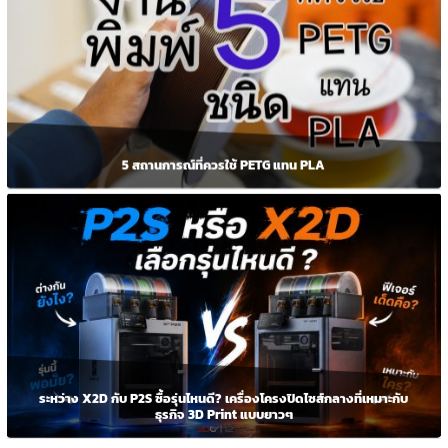
5 สถานการณ์ที่ควรใช้ PETG แทน PLA
ระหว่าง X2D กับ P2S ซื้อรุ่นไหนดี? เครื่องโครงปิดไซส์กลางที่เหมาะกับ
ธุรกิจ 3D Print แบบยาวๆ