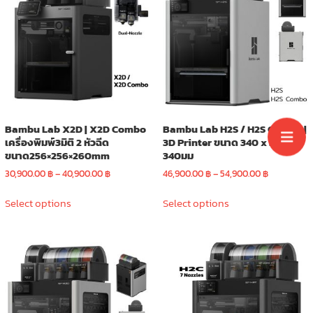
options
may
may
be
be
chosen
chosen
on
on
the
the
product
product
page
page
Bambu Lab X2D | X2D Combo
Bambu Lab H2S / H2S Combo |
เครื่องพิมพ์3มิติ 2 หัวฉีด
3D Printer ขนาด 340 x 320 x
ขนาด256×256×260mm
340มม
Price
Price
30,900.00
฿
–
40,900.00
฿
46,900.00
฿
–
54,900.00
฿
range:
range:
This
This
30,900.00 ฿
46,900.00 
Select options
Select options
product
product
through
through
has
has
40,900.00 ฿
54,900.00 
multiple
multiple
variants.
variants.
The
The
options
options
may
may