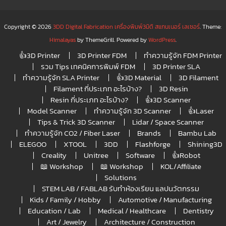
Copyright © 2026
3DD Digital Fabrication เครื่องพิมพ์3มิติ สแกนเนอร์ เลเซอร์
. Theme:
Himalayas
by ThemeGrill. Powered by
WordPress
.
👍3D Printer
3D Printer FDM
ทำความรู้จัก FDM Printer
รวม Tips เทคนิคการพิมพ์ FDM
3D Printer SLA
ทำความรู้จัก SLA Printer
👍3D Material
3D Filament
Filament กี่ประเภท อะไรบ้าง?
3D Resin
Resin กี่ประเภท อะไรบ้าง?
👍3D Scanner
Model Scanner
ทำความรู้จัก 3D Scanner
👍Laser
Tips & Trick 3D Scanner
Lidar / Space Scanner
ทำความรู้จัก CO2 / Fiber Laser
Brands
Bambu Lab
ELEGOO
XTOOL
3DD
Flashforge
Shining3D
Creality
Unitree
Software
👍Robot
📖 Workshop
📖 Workshop
KOL/Affiliate
Solutions
STEM LAB / FABLAB รับทำห้องเรียน แลปนวัตกรรม
Kids / Family / Hobby
Automotive / Manufacturing
Education / Lab
Medical / Healthcare
Dentistry
Art / Jewelry
Architecture / Construction