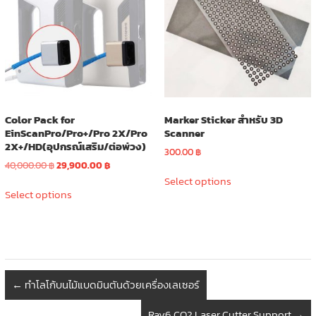
Color Pack for
Marker Sticker สำหรับ 3D
EinScanPro/Pro+/Pro 2X/Pro
Scanner
2X+/HD(อุปกรณ์เสริม/ต่อพ่วง)
300.00
฿
Original
Current
40,000.00
฿
29,900.00
฿
This
price
price
Select options
This
product
was:
is:
Select options
product
has
40,000.00 ฿.
29,900.00 ฿.
has
multiple
multiple
variants.
variants.
The
The
options
options
may
←
ทำโลโก้บนไม้แบดมินตันด้วยเครื่องเลเซอร์
may
be
be
chosen
Ray6 CO2 Laser Cutter Support
→