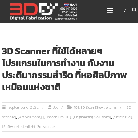
Skip
3DD DIGITAL FABRICATION
to
เครื่องพิมพ์3มิติ สแกนเนอร์
content
เลเซอร์
3DD Digital Fabrication 3D Printer | 3D Scanner |
Laser
3D Scanner ที่ใช้ได้หลายๆ
โปรแกรมในการทำงาน กับงาน
ประติมากรรมสำริด ที่หอศิลป์ภาพ
เหมือนแห่งชาติ
,
,
101
3D Scan Show
ข่าวสาร
[3D
September 6, 2022
Joe
,
,
,
,
,
scanner]
[Art Solutions]
[Einscan Pro HD]
[Engineering Solutions]
[Shining3d]
,
[Software]
highlight-3d-scanner