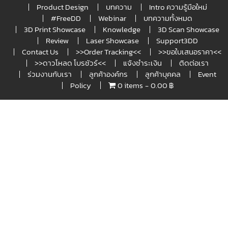
Product Design
บทความ
Intro ความรู้มือใหม่
#FreeDD
Webinar
บทความทั้งหมด
3D Print Showcase
Knowledge
3D Scan Showcase
Review
Laser Showcase
Support3DD
Contact Us
>>Order Tracking<<
>>ขอใบเสนอราคา<<
>>ดาวโหลด โบรชัวร์<<
แจ้งชำระเงิน
ติดต่อเรา
ร่วมงานกับเรา
ลูกค้าองค์กร
ลูกค้าบุคคล
Event
Policy
0 items
0.00 ฿