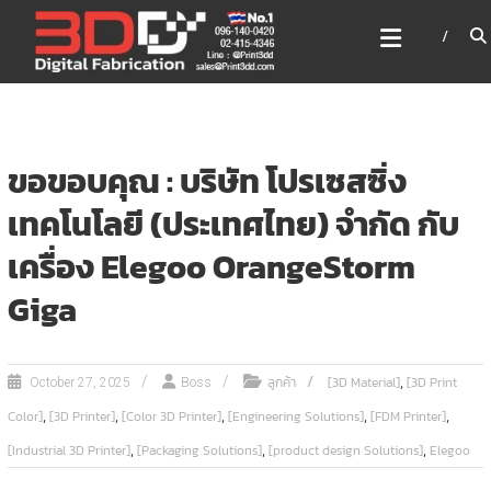
Skip
3DD DIGITAL FABRICATION
to
เครื่องพิมพ์3มิติ สแกนเนอร์
content
เลเซอร์
3DD Digital Fabrication 3D Printer | 3D Scanner |
Laser
ขอขอบคุณ : บริษัท โปรเซสซิ่ง
เทคโนโลยี (ประเทศไทย) จำกัด กับ
เครื่อง Elegoo OrangeStorm
Giga
,
ลูกค้า
[3D Material]
[3D Print
October 27, 2025
Boss
,
,
,
,
,
Color]
[3D Printer]
[Color 3D Printer]
[Engineering Solutions]
[FDM Printer]
,
,
,
[Industrial 3D Printer]
[Packaging Solutions]
[product design Solutions]
Elegoo