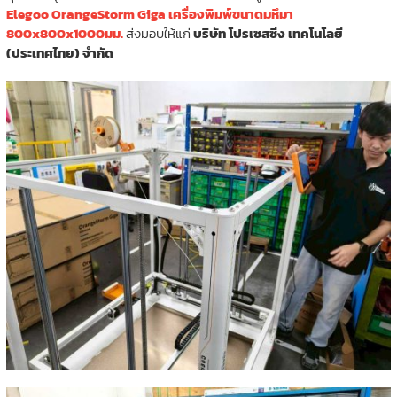
Elegoo OrangeStorm Giga เครื่องพิมพ์ขนาดมหึมา
800x800x1000มม.
ส่งมอบให้แก่
บริษัท โปรเซสซิ่ง เทคโนโลยี
(ประเทศไทย) จำกัด