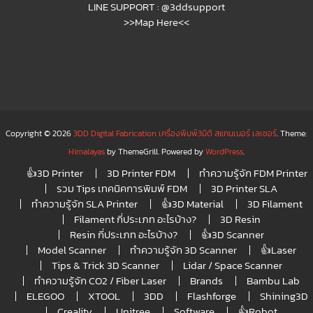
LINE SUPPORT :
@3ddsupport
>>Map Here<<
Copyright © 2026
3DD Digital Fabrication เครื่องพิมพ์3มิติ สแกนเนอร์ เลเซอร์
. Theme:
Himalayas
by ThemeGrill. Powered by
WordPress
.
👍3D Printer
3D Printer FDM
ทำความรู้จัก FDM Printer
รวม Tips เทคนิคการพิมพ์ FDM
3D Printer SLA
ทำความรู้จัก SLA Printer
👍3D Material
3D Filament
Filament กี่ประเภท อะไรบ้าง?
3D Resin
Resin กี่ประเภท อะไรบ้าง?
👍3D Scanner
Model Scanner
ทำความรู้จัก 3D Scanner
👍Laser
Tips & Trick 3D Scanner
Lidar / Space Scanner
ทำความรู้จัก CO2 / Fiber Laser
Brands
Bambu Lab
ELEGOO
XTOOL
3DD
Flashforge
Shining3D
Creality
Unitree
Software
👍Robot