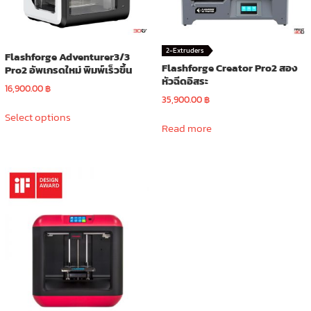
2-Extruders
Flashforge Adventurer3/3
Flashforge Creator Pro2 สอง
Pro2 อัพเกรดใหม่ พิมพ์เร็วขึ้น
หัวฉีดอิสระ
16,900.00
฿
35,900.00
฿
This
Select options
product
Read more
has
multiple
variants.
The
options
may
be
chosen
on
the
product
page