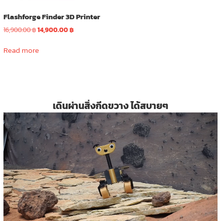
Flashforge Finder 3D Printer
Original
Current
16,900.00
฿
14,900.00
฿
price
price
was:
is:
Read more
16,900.00 ฿.
14,900.00 ฿.
เดินผ่านสิ่งกีดขวาง ได้สบายๆ