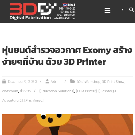
Skip
3DD DIGITAL FABRICATION
to
เครื่องพิมพ์3มิติ สแกนเนอร์
content
เลเซอร์
3DD Digital Fabrication 3D Printer | 3D Scanner |
Laser
หุ่นยนต์สำรวจอวกาศ Exomy สร้าง
ง่ายๆที่บ้าน ด้วย 3D Printer
,
,
(Old)Workshop
3D Print Show
December 9, 2020
Admin
,
,
,
classroom
ข่าวสาร
[Education Solutions]
[FDM Printer]
[Flashforge
,
Adventurer3]
[Flashforge]