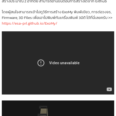
สร้างประมาณ 2 อาทิตย์ สามารถอ่านขั้นตอนการสร้างได้จาก Github
โดยผู้สนใจสามารถเข้าไปดูวิธีการสร้าง ExoMy พิมพ์เขียว, การต่อวงจร,
Firmware, 3D Files เพื่อเอาไปพิมพ์กับเครื่องพิมพ์ 3มิติ ได้ที่นี่เลยครับ >>
https://esa-prl.github.io/ExoMy/