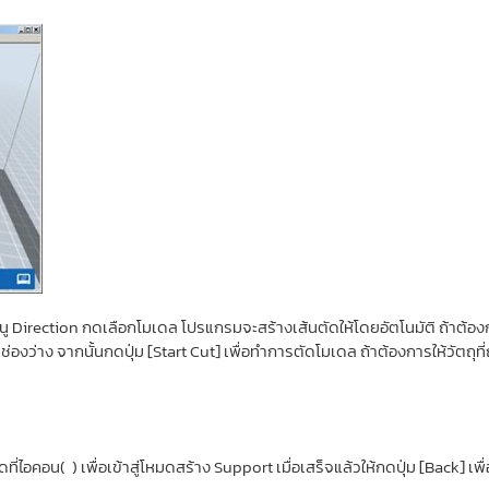
มนู Direction กดเลือกโมเดล โปรแกรมจะสร้างเส้นตัดให้โดยอัตโนมัติ ถ้าต้อ
่องว่าง จากนั้นกดปุ่ม [Start Cut] เพื่อทำการตัดโมเดล ถ้าต้องการให้วัตถุที่
ี่ไอคอน( ) เพื่อเข้าสู่โหมดสร้าง Support เมื่อเสร็จแล้วให้กดปุ่ม [Back] เพ