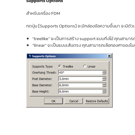
Supports Options
สำหรับเครื่อง FDM
กดปุ่ม [Supports Options] จะมีกล่องข้อความขึ้นมา จะมีตัวเ
“treelike” จะเป็นการสร้าง support แบบกิ่งไม้ คุณสา
“linear” จะเป็นแบบเส้นตรง คุณสามารถเลือกองศาของโม