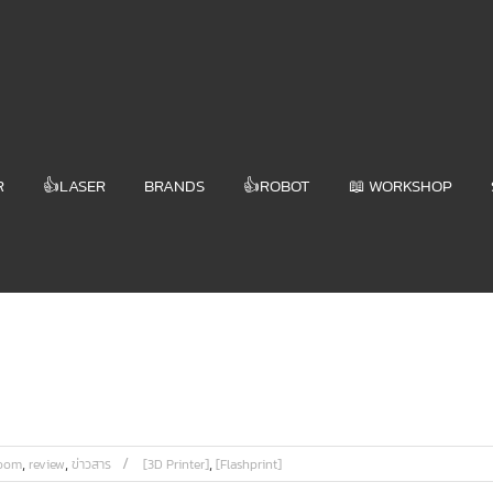
R
👍LASER
BRANDS
👍ROBOT
📖 WORKSHOP
,
,
,
room
review
ข่าวสาร
[3D Printer]
[Flashprint]