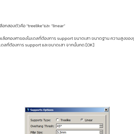
ลือกสองตัวคือ “treelike”และ “linear”
มารถเลือกองศาของโมเดลที่ต้องการ support ขนาดเสา ขนาดฐาน ความสูงของ
เดลที่ต้องการ support และขนาดเสา จากนั้นกด [OK]