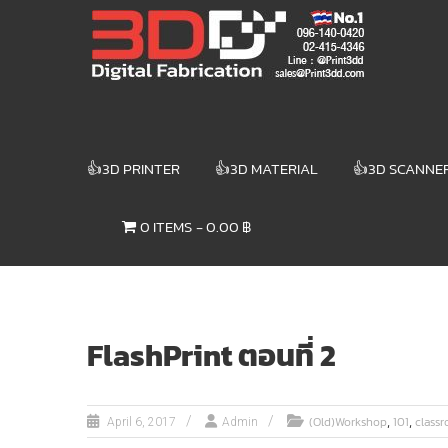
Skip
3DD DIGITAL
to
content
FABRICATION
เครื่องพิมพ์3มิติ
สแกนเนอร์
เลเซอร์
👍3D PRINTER
👍3D MATERIAL
👍3D SCANNE
3DD Digital
Fabrication
0 ITEMS
0.00 ฿
3D Printer |
3D Scanner
| Laser
FlashPrint ตอนที่ 2
,
,
(Old)Workshop
101
class
April 6, 2017
Admin