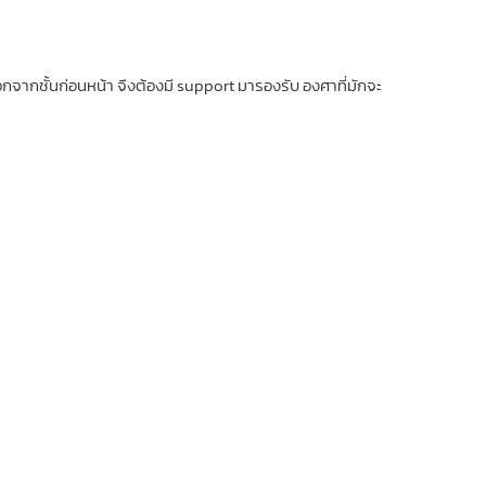
กชั้นก่อนหน้า จึงต้องมี support มารองรับ องศาที่มักจะ